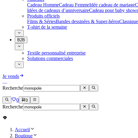
Cadeau Homme
Cadeau Femme
Idée cadeau de mariage​
C
Idées de cadeaux d’anniversaire
Cadeau pour baby showe
Produits officiels
Films & Séries
Bandes dessinées & Super-héros
Classique
T-shirt de la semaine
B2B
Textile personnalisé entreprise
Solutions commerciales
Je vends
Recherche
0
0
Recherche
Accueil
Boutique