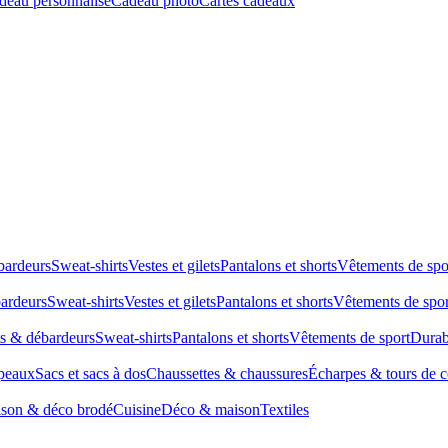
deau personnalisé
Cadeau photo
Cartes cadeaux
bardeurs
Sweat-shirts
Vestes et gilets
Pantalons et shorts
Vêtements de spo
bardeurs
Sweat-shirts
Vestes et gilets
Pantalons et shorts
Vêtements de spor
ts & débardeurs
Sweat-shirts
Pantalons et shorts
Vêtements de sport
Durab
peaux
Sacs et sacs à dos
Chaussettes & chaussures
Écharpes & tours de 
son & déco brodé
Cuisine
Déco & maison
Textiles