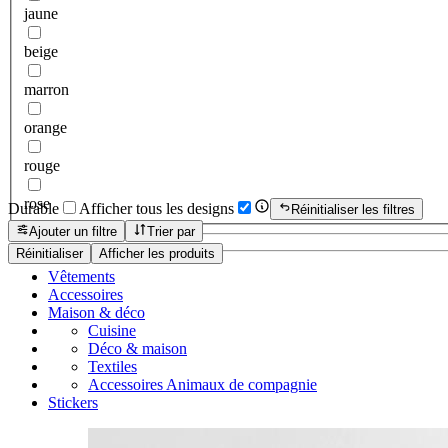
jaune
beige
marron
orange
rouge
rose
Durable
Afficher tous les designs
Réinitialiser les filtres
Ajouter un filtre
Trier par
Réinitialiser
Afficher les produits
Vêtements
Accessoires
Maison & déco
Cuisine
Déco & maison
Textiles
Accessoires Animaux de compagnie
Stickers