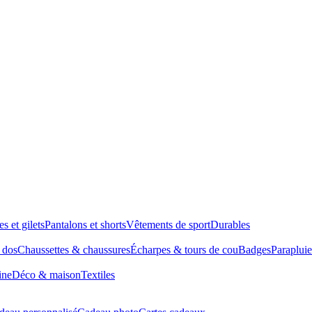
es et gilets
Pantalons et shorts
Vêtements de sport
Durables
à dos
Chaussettes & chaussures
Écharpes & tours de cou
Badges
Parapluie
ine
Déco & maison
Textiles