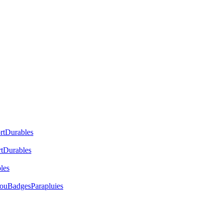
rt
Durables
t
Durables
les
cou
Badges
Parapluies