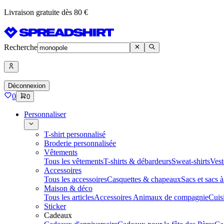
Livraison gratuite dès 80 €
Recherche
Déconnexion
0
0
Personnaliser
T-shirt personnalisé
Broderie personnalisée
Vêtements
Tous les vêtements
T-shirts & débardeurs
Sweat-shirts
Vest
Accessoires
Tous les accessoires
Casquettes & chapeaux
Sacs et sacs 
Maison & déco
Tous les articles
Accessoires Animaux de compagnie
Cuis
Sticker
Cadeaux