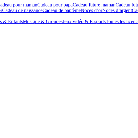
adeau pour maman
Cadeau pour papa
Cadeau future maman
Cadeau fut
r
Cadeau de naissance
Cadeau de baptême
Noces d’or
Noces d’argent
Cad
s & Enfants
Musique & Groupes
Jeux vidéo & E-sports
Toutes les licenc