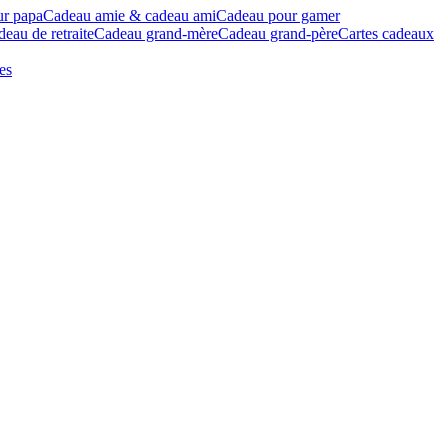
ur papa
Cadeau amie & cadeau ami
Cadeau pour gamer
eau de retraite
Cadeau grand-mère
Cadeau grand-père
Cartes cadeaux
es