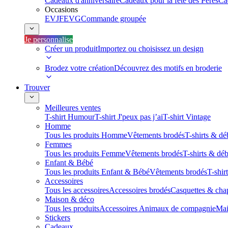
Cadeaux d'anniversaire
Cadeaux pour la fête des Pères
Ca
Occasions
EVJF
EVG
Commande groupée
Je personnalise
Créer un produit
Importez ou choisissez un design
Brodez votre création
Découvrez des motifs en broderie
Trouver
Meilleures ventes
T-shirt Humour
T-shirt J'peux pas j’ai
T-shirt Vintage
Homme
Tous les produits Homme
Vêtements brodés
T-shirts & dé
Femmes
Tous les produits Femme
Vêtements brodés
T-shirts & dé
Enfant & Bébé
Tous les produits Enfant & Bébé
Vêtements brodés
T-shir
Accessoires
Tous les accessoires
Accessoires brodés
Casquettes & cha
Maison & déco
Tous les produits
Accessoires Animaux de compagnie
Mai
Stickers
Cadeaux