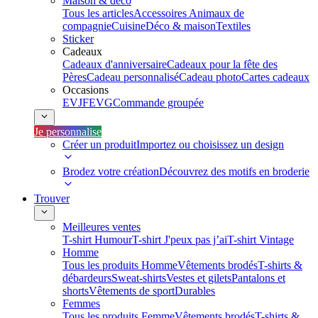
Maison & déco
Tous les articles
Accessoires Animaux de
compagnie
Cuisine
Déco & maison
Textiles
Sticker
Cadeaux
Cadeaux d'anniversaire
Cadeaux pour la fête des
Pères
Cadeau personnalisé
Cadeau photo
Cartes cadeaux
Occasions
EVJF
EVG
Commande groupée
Je personnalise
Créer un produit
Importez ou choisissez un design
Brodez votre création
Découvrez des motifs en broderie
Trouver
Meilleures ventes
T-shirt Humour
T-shirt J'peux pas j’ai
T-shirt Vintage
Homme
Tous les produits Homme
Vêtements brodés
T-shirts &
débardeurs
Sweat-shirts
Vestes et gilets
Pantalons et
shorts
Vêtements de sport
Durables
Femmes
Tous les produits Femme
Vêtements brodés
T-shirts &