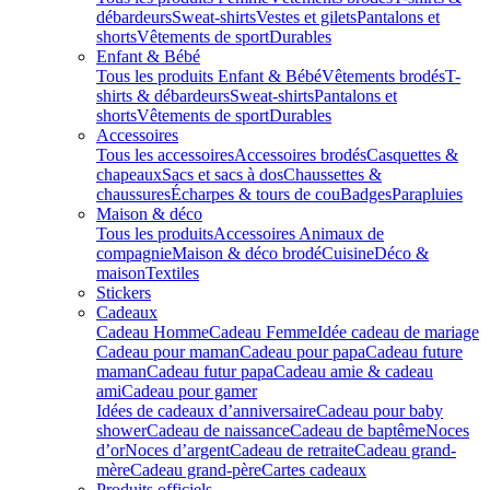
débardeurs
Sweat-shirts
Vestes et gilets
Pantalons et
shorts
Vêtements de sport
Durables
Enfant & Bébé
Tous les produits Enfant & Bébé
Vêtements brodés
T-
shirts & débardeurs
Sweat-shirts
Pantalons et
shorts
Vêtements de sport
Durables
Accessoires
Tous les accessoires
Accessoires brodés
Casquettes &
chapeaux
Sacs et sacs à dos
Chaussettes &
chaussures
Écharpes & tours de cou
Badges
Parapluies
Maison & déco
Tous les produits
Accessoires Animaux de
compagnie
Maison & déco brodé
Cuisine
Déco &
maison
Textiles
Stickers
Cadeaux
Cadeau Homme
Cadeau Femme
Idée cadeau de mariage​
Cadeau pour maman
Cadeau pour papa
Cadeau future
maman
Cadeau futur papa
Cadeau amie & cadeau
ami
Cadeau pour gamer
Idées de cadeaux d’anniversaire
Cadeau pour baby
shower
Cadeau de naissance
Cadeau de baptême
Noces
d’or
Noces d’argent
Cadeau de retraite
Cadeau grand-
mère
Cadeau grand-père
Cartes cadeaux
Produits officiels