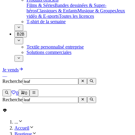
Films & Séries
Bandes dessinées & Super-
héros
Classiques & Enfants
Musique & Groupes
Jeux
vidéo & E-sports
Toutes les licences
T-shirt de la semaine
B2B
Textile personnalisé entreprise
Solutions commerciales
Je vends
Recherche
0
0
Recherche
...
Accueil
Boutique