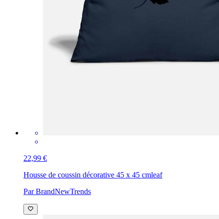
22,99 €
Housse de coussin décorative 45 x 45 cm
leaf
Par BrandNewTrends