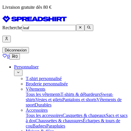
Livraison gratuite dès 80 €
Recherche
Déconnexion
0
0
Personnaliser
T-shirt personnalisé
Broderie personnalisée
Vêtements
Tous les vêtements
T-shirts & débardeurs
Sweat-
shirts
Vestes et gilets
Pantalons et shorts
Vêtements de
sport
Durables
Accessoires
Tous les accessoires
Casquettes & chapeaux
Sacs et sacs
à dos
Chaussettes & chaussures
Écharpes & tours de
cou
Badges
Parapluies