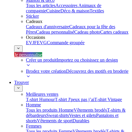
Maison & déco
Tous les articles
Accessoires Animaux de
compagnie
Cuisine
Déco & maison
Textiles
Sticker
Cadeaux
Cadeaux d'anniversaire
Cadeaux pour la fête des
Pères
Cadeau personnalisé
Cadeau photo
Cartes cadeaux
Occasions
EVJF
EVG
Commande groupée
Je personnalise
Créer un produit
Importez ou choisissez un design
Brodez votre création
Découvrez des motifs en broderie
Trouver
Meilleures ventes
T-shirt Humour
T-shirt J'peux pas j’ai
T-shirt Vintage
Homme
Tous les produits Homme
Vêtements brodés
T-shirts &
débardeurs
Sweat-shirts
Vestes et gilets
Pantalons et
shorts
Vêtements de sport
Durables
Femmes
Tous les produits Femme
Vêtements brodés
T-shirts &