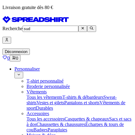
Livraison gratuite dès 80 €
Recherche
Déconnexion
0
0
Personnaliser
T-shirt personnalisé
Broderie personnalisée
Vêtements
Tous les vêtements
T-shirts & débardeurs
Sweat-
shirts
Vestes et gilets
Pantalons et shorts
Vêtements de
sport
Durables
Accessoires
Tous les accessoires
Casquettes & chapeaux
Sacs et sacs
à dos
Chaussettes & chaussures
Écharpes & tours de
cou
Badges
Parapluies