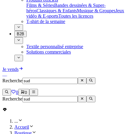
Films & Séries
Bandes dessinées & Super-
héros
Classiques & Enfants
Musique & Groupes
Jeux
vidéo & E-sports
Toutes les licences
T-shirt de la semaine
B2B
Textile personnalisé entreprise
Solutions commerciales
Je vends
Recherche
0
0
Recherche
...
Accueil
Boutique