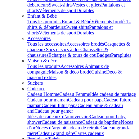
débardeurs
Sweat-shirts
Vestes et gilets
Pantalons et
shorts
Vêtements de sport
Durables
Enfant & Bébé
Tous les produits Enfant & Bébé
Vêtements brodés
T-
shirts & débardeurs
Sweat-shirts
Pantalons et
shorts
Vêtements de sport
Durables
Accessoires
Tous les accessoires
Accessoires brodés
Casquettes &
chapeaux
Sacs et sacs à dos
Chaussettes &
chaussures
Écharpes & tours de cou
Badges
Parapluies
Maison & déco
Tous les produits
Accessoires Animaux de
compagnie
Maison & déco brodé
Cuisine
Déco &
maison
Textiles
Stickers
Cadeaux
Cadeau Homme
Cadeau Femme
Idée cadeau de mariage​
Cadeau pour maman
Cadeau pour papa
Cadeau future
maman
Cadeau futur papa
Cadeau amie & cadeau
ami
Cadeau pour gamer
Idées de cadeaux d’anniversaire
Cadeau pour baby
shower
Cadeau de naissance
Cadeau de baptême
Noces
d’or
Noces d’argent
Cadeau de retraite
Cadeau grand-
mère
Cadeau grand-père
Cartes cadeaux
Produits officiels