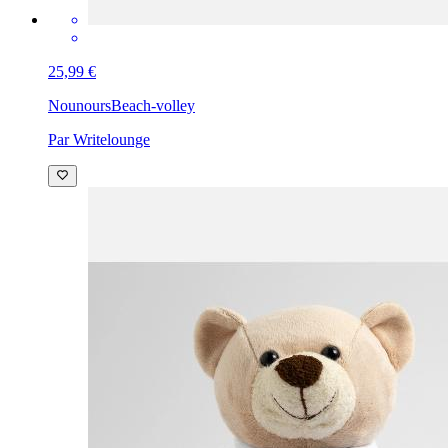
25,99 €
Nounours
Beach-volley
Par Writelounge