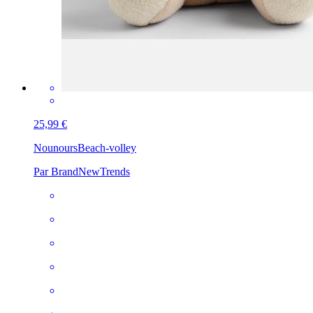
25,99 €
Nounours
Beach-volley
Par BrandNewTrends