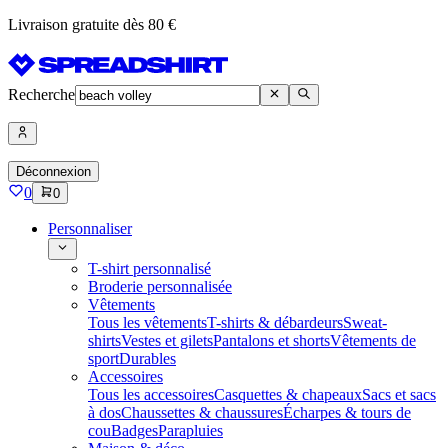
Livraison gratuite dès 80 €
Recherche
Déconnexion
0
0
Personnaliser
T-shirt personnalisé
Broderie personnalisée
Vêtements
Tous les vêtements
T-shirts & débardeurs
Sweat-
shirts
Vestes et gilets
Pantalons et shorts
Vêtements de
sport
Durables
Accessoires
Tous les accessoires
Casquettes & chapeaux
Sacs et sacs
à dos
Chaussettes & chaussures
Écharpes & tours de
cou
Badges
Parapluies