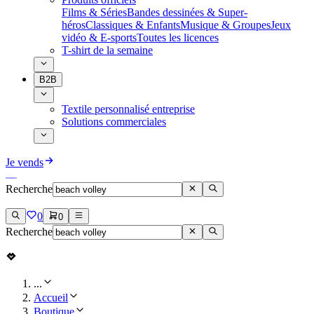
Films & Séries
Bandes dessinées & Super-
héros
Classiques & Enfants
Musique & Groupes
Jeux
vidéo & E-sports
Toutes les licences
T-shirt de la semaine
B2B
Textile personnalisé entreprise
Solutions commerciales
Je vends
Recherche
0
0
Recherche
...
Accueil
Boutique