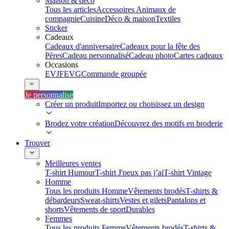
Maison & déco
Tous les articles
Accessoires Animaux de
compagnie
Cuisine
Déco & maison
Textiles
Sticker
Cadeaux
Cadeaux d'anniversaire
Cadeaux pour la fête des
Pères
Cadeau personnalisé
Cadeau photo
Cartes cadeaux
Occasions
EVJF
EVG
Commande groupée
Je personnalise
Créer un produit
Importez ou choisissez un design
Brodez votre création
Découvrez des motifs en broderie
Trouver
Meilleures ventes
T-shirt Humour
T-shirt J'peux pas j’ai
T-shirt Vintage
Homme
Tous les produits Homme
Vêtements brodés
T-shirts &
débardeurs
Sweat-shirts
Vestes et gilets
Pantalons et
shorts
Vêtements de sport
Durables
Femmes
Tous les produits Femme
Vêtements brodés
T-shirts &