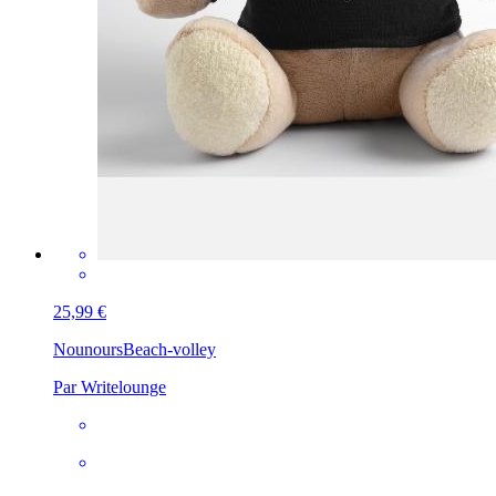
25,99 €
Nounours
Beach-volley
Par Writelounge