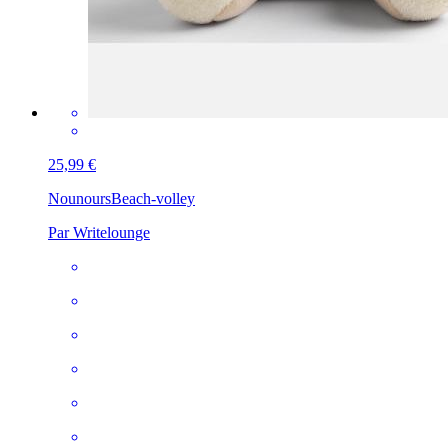
25,99 €
Nounours
Beach-volley
Par Writelounge