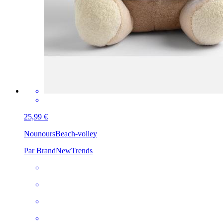
25,99 €
Nounours
Beach-volley
Par BrandNewTrends