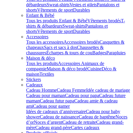
débardeurs
Sweat-shirts
Vestes et gilets
Pantalons et
shorts
Vêtements de sport
Durables
Enfant & Bébé
Tous les produits Enfant & Bébé
Vêtements brodés
T-
shirts & débardeurs
Sweat-shirts
Pantalons et
shorts
Vêtements de sport
Durables
Accessoires
Tous les accessoires
Accessoires brodés
Casquettes &
chapeaux
Sacs et sacs à dos
Chaussettes &
chaussures
Écharpes & tours de cou
Badges
Parapluies
Maison & déco
Tous les produits
Accessoires Animaux de
compagnie
Maison & déco brodé
Cuisine
Déco &
maison
Textiles
Stickers
Cadeaux
Cadeau Homme
Cadeau Femme
Idée cadeau de mariage​
Cadeau pour maman
Cadeau pour papa
Cadeau future
maman
Cadeau futur papa
Cadeau amie & cadeau
ami
Cadeau pour gamer
Idées de cadeaux d’anniversaire
Cadeau pour baby
shower
Cadeau de naissance
Cadeau de baptême
Noces
d’or
Noces d’argent
Cadeau de retraite
Cadeau grand-
mère
Cadeau grand-père
Cartes cadeaux
Produits officiels