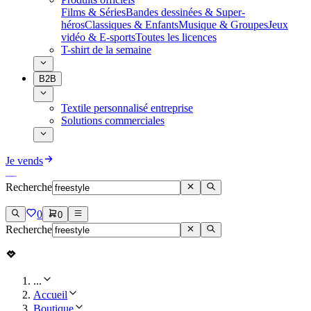
Films & Séries
Bandes dessinées & Super-
héros
Classiques & Enfants
Musique & Groupes
Jeux
vidéo & E-sports
Toutes les licences
T-shirt de la semaine
B2B
Textile personnalisé entreprise
Solutions commerciales
Je vends
Recherche
0
0
Recherche
...
Accueil
Boutique