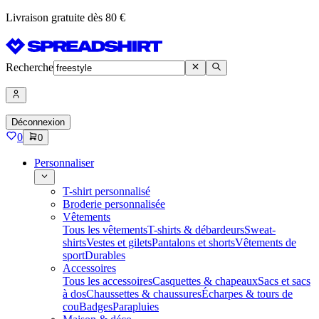
Livraison gratuite dès 80 €
Recherche
Déconnexion
0
0
Personnaliser
T-shirt personnalisé
Broderie personnalisée
Vêtements
Tous les vêtements
T-shirts & débardeurs
Sweat-
shirts
Vestes et gilets
Pantalons et shorts
Vêtements de
sport
Durables
Accessoires
Tous les accessoires
Casquettes & chapeaux
Sacs et sacs
à dos
Chaussettes & chaussures
Écharpes & tours de
cou
Badges
Parapluies