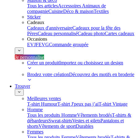
Maison & déco
Tous les articles
Accessoires Animaux de
compagnie
Cuisine
Déco & maison
Textiles
Sticker
Cadeaux
Cadeaux d'anniversaire
Cadeaux pour la fête des
Pères
Cadeau personnalisé
Cadeau photo
Cartes cadeaux
Occasions
EVJF
EVG
Commande groupée
Je personnalise
Créer un produit
Importez ou choisissez un design
Brodez votre création
Découvrez des motifs en broderie
Trouver
Meilleures ventes
T-shirt Humour
T-shirt J'peux pas j’ai
T-shirt Vintage
Homme
Tous les produits Homme
Vêtements brodés
T-shirts &
débardeurs
Sweat-shirts
Vestes et gilets
Pantalons et
shorts
Vêtements de sport
Durables
Femmes
Tous les produits Femme
Vêtements brodés
T-shirts &