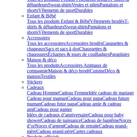
débardeurs
Sweat-shirts
Vestes et gilets
Pantalons et
shorts
Vêtements de sport
Durables
Enfant & Bébé
Tous les produits Enfant & Bébé
Vêtements brodés
T-
shirts & débardeurs
Sweat-shirts
Pantalons et
shorts
Vêtements de sport
Durables
Accessoires
Tous les accessoires
Accessoires brodés
Casquettes &
chapeaux
Sacs et sacs à dos
Chaussettes &
chaussures
Écharpes & tours de cou
Badges
Parapluies
Maison & déco
Tous les produits
Accessoires Animaux de
compagnie
Maison & déco brodé
Cuisine
Déco &
maison
Textiles
Stickers
Cadeaux
Cadeau Homme
Cadeau Femme
Idée cadeau de mariage​
Cadeau pour maman
Cadeau pour papa
Cadeau future
maman
Cadeau futur papa
Cadeau amie & cadeau
ami
Cadeau pour gamer
Idées de cadeaux d’anniversaire
Cadeau pour baby
shower
Cadeau de naissance
Cadeau de baptême
Noces
d’or
Noces d’argent
Cadeau de retraite
Cadeau grand-
mère
Cadeau grand-père
Cartes cadeaux
Produits officiels