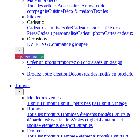
Maison & déco
Tous les articles
Accessoires Animaux de
compagnie
Cuisine
Déco & maison
Textiles
Sticker
Cadeaux
Cadeaux d'anniversaire
Cadeaux pour la fête des
Pères
Cadeau personnalisé
Cadeau photo
Cartes cadeaux
Occasions
EVJF
EVG
Commande groupée
Je personnalise
Créer un produit
Importez ou choisissez un design
Brodez votre création
Découvrez des motifs en broderie
Trouver
Meilleures ventes
T-shirt Humour
T-shirt J'peux pas j’ai
T-shirt Vintage
Homme
Tous les produits Homme
Vêtements brodés
T-shirts &
débardeurs
Sweat-shirts
Vestes et gilets
Pantalons et
shorts
Vêtements de sport
Durables
Femmes
Tous les produits Femme
Vêtements brodés
T-shirts &