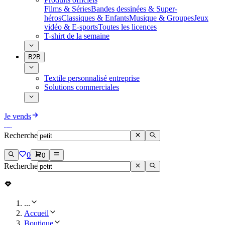
Films & Séries
Bandes dessinées & Super-
héros
Classiques & Enfants
Musique & Groupes
Jeux
vidéo & E-sports
Toutes les licences
T-shirt de la semaine
B2B
Textile personnalisé entreprise
Solutions commerciales
Je vends
Recherche
0
0
Recherche
...
Accueil
Boutique