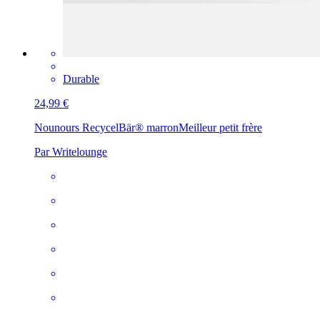
Durable
24,99 €
Nounours RecycelBär® marron
Meilleur petit frère
Par Writelounge