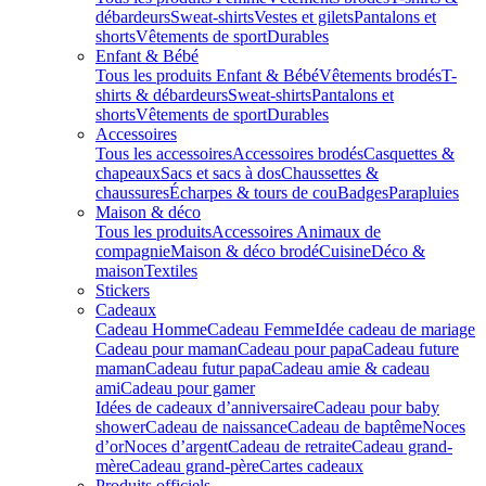
débardeurs
Sweat-shirts
Vestes et gilets
Pantalons et
shorts
Vêtements de sport
Durables
Enfant & Bébé
Tous les produits Enfant & Bébé
Vêtements brodés
T-
shirts & débardeurs
Sweat-shirts
Pantalons et
shorts
Vêtements de sport
Durables
Accessoires
Tous les accessoires
Accessoires brodés
Casquettes &
chapeaux
Sacs et sacs à dos
Chaussettes &
chaussures
Écharpes & tours de cou
Badges
Parapluies
Maison & déco
Tous les produits
Accessoires Animaux de
compagnie
Maison & déco brodé
Cuisine
Déco &
maison
Textiles
Stickers
Cadeaux
Cadeau Homme
Cadeau Femme
Idée cadeau de mariage​
Cadeau pour maman
Cadeau pour papa
Cadeau future
maman
Cadeau futur papa
Cadeau amie & cadeau
ami
Cadeau pour gamer
Idées de cadeaux d’anniversaire
Cadeau pour baby
shower
Cadeau de naissance
Cadeau de baptême
Noces
d’or
Noces d’argent
Cadeau de retraite
Cadeau grand-
mère
Cadeau grand-père
Cartes cadeaux
Produits officiels