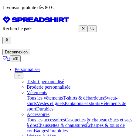
Livraison gratuite dès 80 €
Recherche
Déconnexion
0
0
Personnaliser
T-shirt personnalisé
Broderie personnalisée
Vêtements
Tous les vêtements
T-shirts & débardeurs
Sweat-
shirts
Vestes et gilets
Pantalons et shorts
Vêtements de
sport
Durables
Accessoires
Tous les accessoires
Casquettes & chapeaux
Sacs et sacs
à dos
Chaussettes & chaussures
Écharpes & tours de
cou
Badges
Parapluies