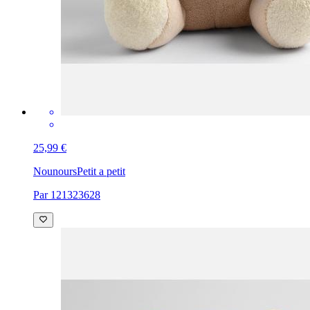
25,99 €
Nounours
Petit a petit
Par 121323628