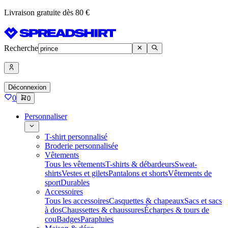
Livraison gratuite dès 80 €
Recherche
Déconnexion
0
0
Personnaliser
T-shirt personnalisé
Broderie personnalisée
Vêtements
Tous les vêtements
T-shirts & débardeurs
Sweat-
shirts
Vestes et gilets
Pantalons et shorts
Vêtements de
sport
Durables
Accessoires
Tous les accessoires
Casquettes & chapeaux
Sacs et sacs
à dos
Chaussettes & chaussures
Écharpes & tours de
cou
Badges
Parapluies