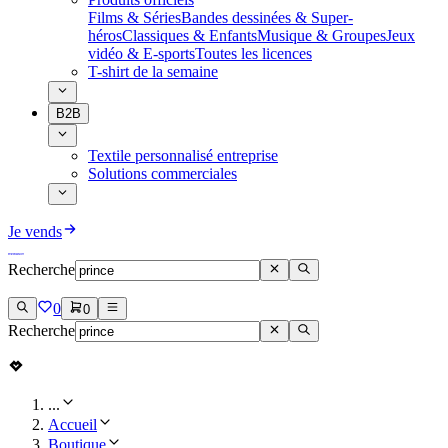
Films & Séries
Bandes dessinées & Super-
héros
Classiques & Enfants
Musique & Groupes
Jeux
vidéo & E-sports
Toutes les licences
T-shirt de la semaine
B2B
Textile personnalisé entreprise
Solutions commerciales
Je vends
Recherche
0
0
Recherche
...
Accueil
Boutique