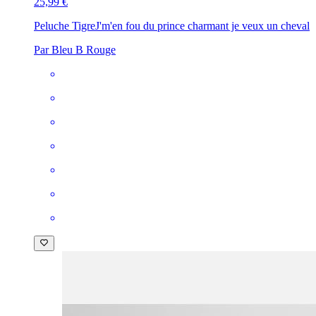
25,99 €
Peluche Tigre
J'm'en fou du prince charmant je veux un cheval
Par Bleu B Rouge