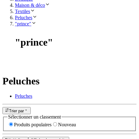
Maison & déco
Textiles
Peluches
"prince"
"
prince
"
Peluches
Peluches
Trier par
Sélectionner un classement
Produits populaires
Nouveau