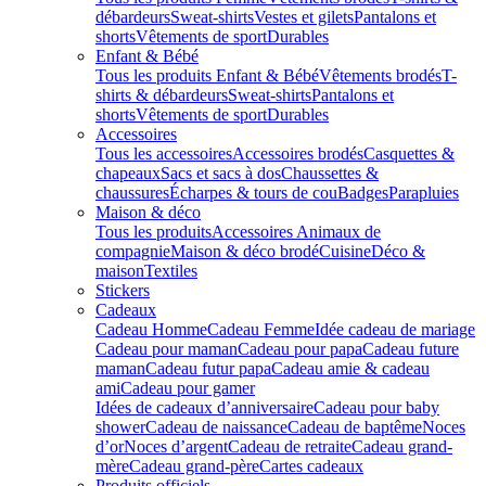
débardeurs
Sweat-shirts
Vestes et gilets
Pantalons et
shorts
Vêtements de sport
Durables
Enfant & Bébé
Tous les produits Enfant & Bébé
Vêtements brodés
T-
shirts & débardeurs
Sweat-shirts
Pantalons et
shorts
Vêtements de sport
Durables
Accessoires
Tous les accessoires
Accessoires brodés
Casquettes &
chapeaux
Sacs et sacs à dos
Chaussettes &
chaussures
Écharpes & tours de cou
Badges
Parapluies
Maison & déco
Tous les produits
Accessoires Animaux de
compagnie
Maison & déco brodé
Cuisine
Déco &
maison
Textiles
Stickers
Cadeaux
Cadeau Homme
Cadeau Femme
Idée cadeau de mariage​
Cadeau pour maman
Cadeau pour papa
Cadeau future
maman
Cadeau futur papa
Cadeau amie & cadeau
ami
Cadeau pour gamer
Idées de cadeaux d’anniversaire
Cadeau pour baby
shower
Cadeau de naissance
Cadeau de baptême
Noces
d’or
Noces d’argent
Cadeau de retraite
Cadeau grand-
mère
Cadeau grand-père
Cartes cadeaux
Produits officiels