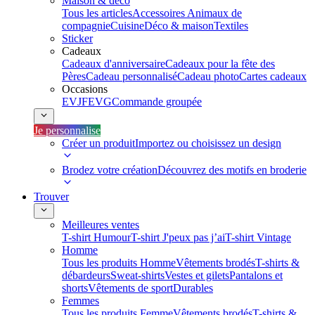
Maison & déco
Tous les articles
Accessoires Animaux de
compagnie
Cuisine
Déco & maison
Textiles
Sticker
Cadeaux
Cadeaux d'anniversaire
Cadeaux pour la fête des
Pères
Cadeau personnalisé
Cadeau photo
Cartes cadeaux
Occasions
EVJF
EVG
Commande groupée
Je personnalise
Créer un produit
Importez ou choisissez un design
Brodez votre création
Découvrez des motifs en broderie
Trouver
Meilleures ventes
T-shirt Humour
T-shirt J'peux pas j’ai
T-shirt Vintage
Homme
Tous les produits Homme
Vêtements brodés
T-shirts &
débardeurs
Sweat-shirts
Vestes et gilets
Pantalons et
shorts
Vêtements de sport
Durables
Femmes
Tous les produits Femme
Vêtements brodés
T-shirts &