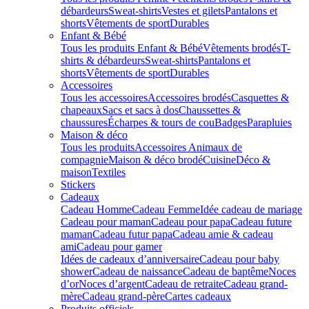
débardeurs
Sweat-shirts
Vestes et gilets
Pantalons et
shorts
Vêtements de sport
Durables
Enfant & Bébé
Tous les produits Enfant & Bébé
Vêtements brodés
T-
shirts & débardeurs
Sweat-shirts
Pantalons et
shorts
Vêtements de sport
Durables
Accessoires
Tous les accessoires
Accessoires brodés
Casquettes &
chapeaux
Sacs et sacs à dos
Chaussettes &
chaussures
Écharpes & tours de cou
Badges
Parapluies
Maison & déco
Tous les produits
Accessoires Animaux de
compagnie
Maison & déco brodé
Cuisine
Déco &
maison
Textiles
Stickers
Cadeaux
Cadeau Homme
Cadeau Femme
Idée cadeau de mariage​
Cadeau pour maman
Cadeau pour papa
Cadeau future
maman
Cadeau futur papa
Cadeau amie & cadeau
ami
Cadeau pour gamer
Idées de cadeaux d’anniversaire
Cadeau pour baby
shower
Cadeau de naissance
Cadeau de baptême
Noces
d’or
Noces d’argent
Cadeau de retraite
Cadeau grand-
mère
Cadeau grand-père
Cartes cadeaux
Produits officiels