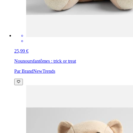
25,99 €
Nounours
fantômes : trick or treat
Par BrandNewTrends