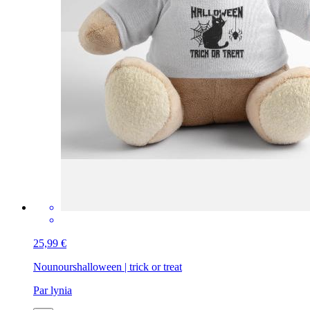
25,99 €
Nounours
halloween | trick or treat
Par lynia