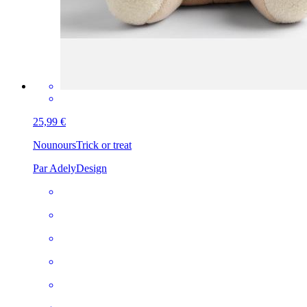
25,99 €
Nounours
Trick or treat
Par AdelyDesign