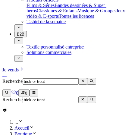
Films & Séries
Bandes dessinées & Super-
héros
Classiques & Enfants
Musique & Groupes
Jeux
vidéo & E-sports
Toutes les licences
T-shirt de la semaine
B2B
Textile personnalisé entreprise
Solutions commerciales
Je vends
Recherche
0
0
Recherche
...
Accueil
Boutique