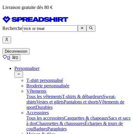
Livraison gratuite dès 80 €
Recherche
Déconnexion
0
0
Personnaliser
T-shirt personnalisé
Broderie personnalisée
Vêtements
Tous les vêtements
T-shirts & débardeurs
Sweat-
shirts
Vestes et gilets
Pantalons et shorts
Vêtements de
sport
Durables
Accessoires
Tous les accessoires
Casquettes & chapeaux
Sacs et sacs
à dos
Chaussettes & chaussures
Écharpes & tours de
cou
Badges
Parapluies