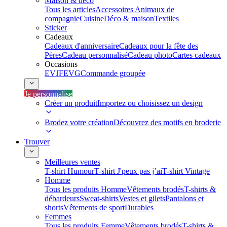
Maison & déco
Tous les articles
Accessoires Animaux de
compagnie
Cuisine
Déco & maison
Textiles
Sticker
Cadeaux
Cadeaux d'anniversaire
Cadeaux pour la fête des
Pères
Cadeau personnalisé
Cadeau photo
Cartes cadeaux
Occasions
EVJF
EVG
Commande groupée
Je personnalise
Créer un produit
Importez ou choisissez un design
Brodez votre création
Découvrez des motifs en broderie
Trouver
Meilleures ventes
T-shirt Humour
T-shirt J'peux pas j’ai
T-shirt Vintage
Homme
Tous les produits Homme
Vêtements brodés
T-shirts &
débardeurs
Sweat-shirts
Vestes et gilets
Pantalons et
shorts
Vêtements de sport
Durables
Femmes
Tous les produits Femme
Vêtements brodés
T-shirts &