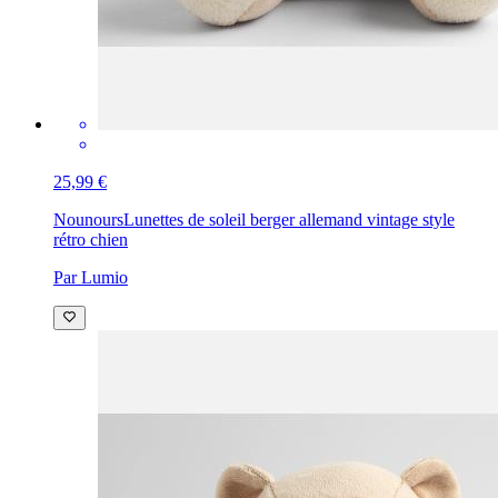
25,99 €
Nounours
Lunettes de soleil berger allemand vintage style
rétro chien
Par Lumio