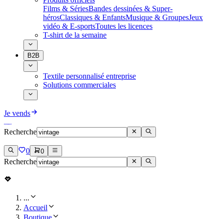
Films & Séries
Bandes dessinées & Super-
héros
Classiques & Enfants
Musique & Groupes
Jeux
vidéo & E-sports
Toutes les licences
T-shirt de la semaine
B2B
Textile personnalisé entreprise
Solutions commerciales
Je vends
Recherche
0
0
Recherche
...
Accueil
Boutique