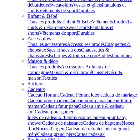
débardeurs
Sweat-shirts
Vestes et gilets
Pantalons et
shorts
Vêtements de sport
Durables
Enfant & Bébé
Tous les produits Enfant & Bébé
Vêtements brodés
T-
shirts & débardeurs
Sweat-shirts
Pantalons et
shorts
Vêtements de sport
Durables
Accessoires
Tous les accessoires
Accessoires brodés
Casquettes &
chapeaux
Sacs et sacs à dos
Chaussettes &
chaussures
Écharpes & tours de cou
Badges
Parapluies
Maison & déco
Tous les produits
Accessoires Animaux de
compagnie
Maison & déco brodé
Cuisine
Déco &
maison
Textiles
Stickers
Cadeaux
Cadeau Homme
Cadeau Femme
Idée cadeau de mariage​
Cadeau pour maman
Cadeau pour papa
Cadeau future
maman
Cadeau futur papa
Cadeau amie & cadeau
ami
Cadeau pour gamer
Idées de cadeaux d’anniversaire
Cadeau pour baby
shower
Cadeau de naissance
Cadeau de baptême
Noces
d’or
Noces d’argent
Cadeau de retraite
Cadeau grand-
mère
Cadeau grand-père
Cartes cadeaux
Produits officiels