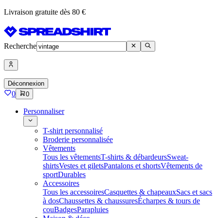
Livraison gratuite dès 80 €
Recherche
Déconnexion
0
0
Personnaliser
T-shirt personnalisé
Broderie personnalisée
Vêtements
Tous les vêtements
T-shirts & débardeurs
Sweat-
shirts
Vestes et gilets
Pantalons et shorts
Vêtements de
sport
Durables
Accessoires
Tous les accessoires
Casquettes & chapeaux
Sacs et sacs
à dos
Chaussettes & chaussures
Écharpes & tours de
cou
Badges
Parapluies