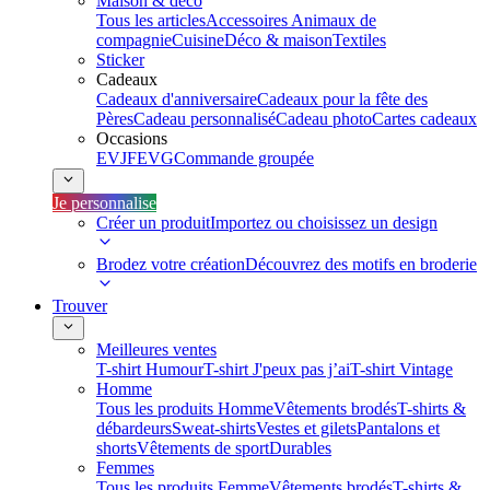
Maison & déco
Tous les articles
Accessoires Animaux de
compagnie
Cuisine
Déco & maison
Textiles
Sticker
Cadeaux
Cadeaux d'anniversaire
Cadeaux pour la fête des
Pères
Cadeau personnalisé
Cadeau photo
Cartes cadeaux
Occasions
EVJF
EVG
Commande groupée
Je personnalise
Créer un produit
Importez ou choisissez un design
Brodez votre création
Découvrez des motifs en broderie
Trouver
Meilleures ventes
T-shirt Humour
T-shirt J'peux pas j’ai
T-shirt Vintage
Homme
Tous les produits Homme
Vêtements brodés
T-shirts &
débardeurs
Sweat-shirts
Vestes et gilets
Pantalons et
shorts
Vêtements de sport
Durables
Femmes
Tous les produits Femme
Vêtements brodés
T-shirts &