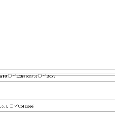
m Fit
Extra longue
Boxy
Col U
Col zippé