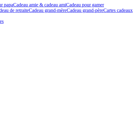
ur papa
Cadeau amie & cadeau ami
Cadeau pour gamer
eau de retraite
Cadeau grand-mère
Cadeau grand-père
Cartes cadeaux
es