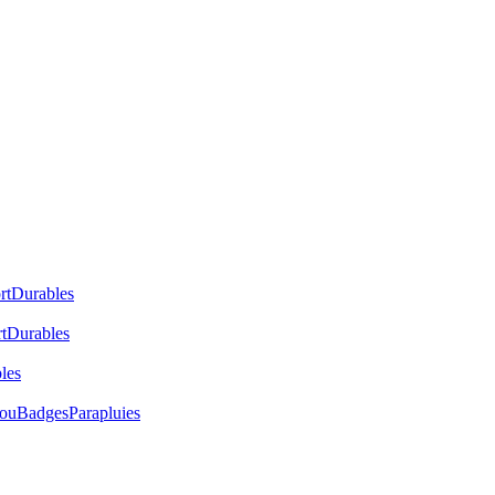
rt
Durables
t
Durables
les
cou
Badges
Parapluies