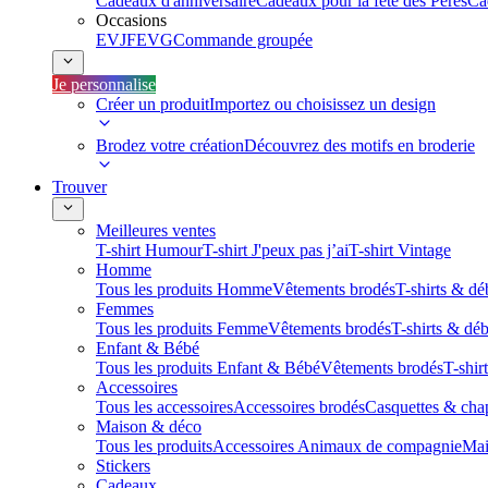
Cadeaux d'anniversaire
Cadeaux pour la fête des Pères
Ca
Occasions
EVJF
EVG
Commande groupée
Je personnalise
Créer un produit
Importez ou choisissez un design
Brodez votre création
Découvrez des motifs en broderie
Trouver
Meilleures ventes
T-shirt Humour
T-shirt J'peux pas j’ai
T-shirt Vintage
Homme
Tous les produits Homme
Vêtements brodés
T-shirts & dé
Femmes
Tous les produits Femme
Vêtements brodés
T-shirts & dé
Enfant & Bébé
Tous les produits Enfant & Bébé
Vêtements brodés
T-shir
Accessoires
Tous les accessoires
Accessoires brodés
Casquettes & cha
Maison & déco
Tous les produits
Accessoires Animaux de compagnie
Mai
Stickers
Cadeaux