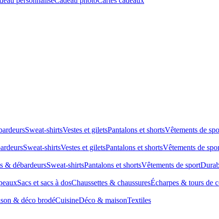
deau personnalisé
Cadeau photo
Cartes cadeaux
bardeurs
Sweat-shirts
Vestes et gilets
Pantalons et shorts
Vêtements de spo
bardeurs
Sweat-shirts
Vestes et gilets
Pantalons et shorts
Vêtements de spor
ts & débardeurs
Sweat-shirts
Pantalons et shorts
Vêtements de sport
Durab
peaux
Sacs et sacs à dos
Chaussettes & chaussures
Écharpes & tours de 
son & déco brodé
Cuisine
Déco & maison
Textiles