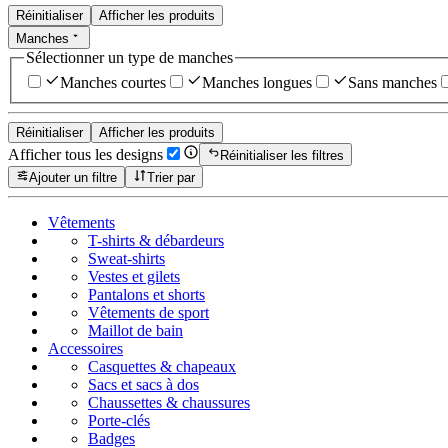
Réinitialiser
Afficher les produits
Manches
Sélectionner un type de manches
Manches courtes
Manches longues
Sans manches
Réinitialiser
Afficher les produits
Afficher tous les designs
Réinitialiser les filtres
Ajouter un filtre
Trier par
Vêtements
T-shirts & débardeurs
Sweat-shirts
Vestes et gilets
Pantalons et shorts
Vêtements de sport
Maillot de bain
Accessoires
Casquettes & chapeaux
Sacs et sacs à dos
Chaussettes & chaussures
Porte-clés
Badges