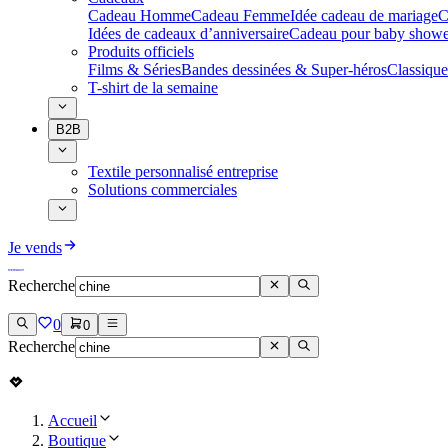
Cadeau Homme
Cadeau Femme
Idée cadeau de mariage​
C
Idées de cadeaux d’anniversaire
Cadeau pour baby showe
Produits officiels
Films & Séries
Bandes dessinées & Super-héros
Classique
T-shirt de la semaine
B2B
Textile personnalisé entreprise
Solutions commerciales
Je vends
Recherche
0
0
Recherche
Accueil
Boutique