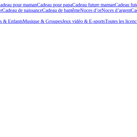
adeau pour maman
Cadeau pour papa
Cadeau future maman
Cadeau fut
r
Cadeau de naissance
Cadeau de baptême
Noces d’or
Noces d’argent
Cad
s & Enfants
Musique & Groupes
Jeux vidéo & E-sports
Toutes les licenc