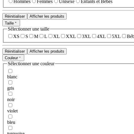
Hommes
Femmes
Unisexe
Enfants et Bébés
Réinitialiser
Afficher les produits
Taille
Sélectionner une taille
XS
S
M
L
XL
XXL
3XL
4XL
5XL
Béb
Réinitialiser
Afficher les produits
Couleur
Sélectionner une couleur
blanc
gris
noir
violet
bleu
turquoise