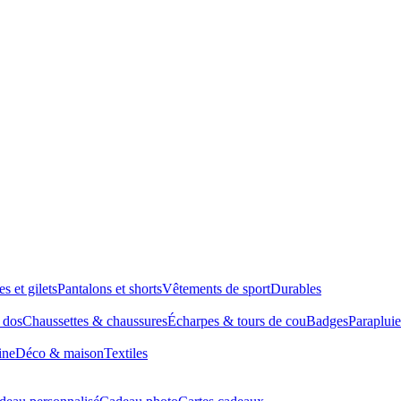
es et gilets
Pantalons et shorts
Vêtements de sport
Durables
à dos
Chaussettes & chaussures
Écharpes & tours de cou
Badges
Parapluie
ine
Déco & maison
Textiles