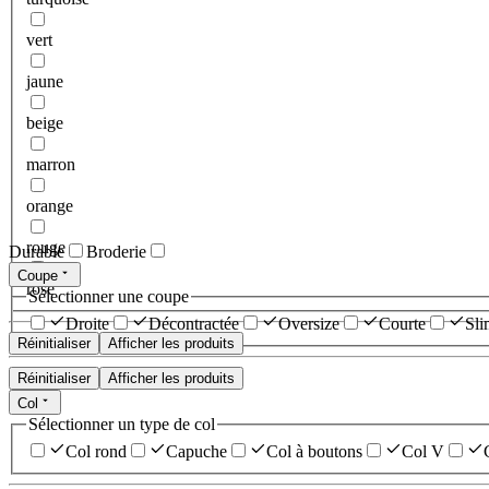
vert
jaune
beige
marron
orange
rouge
Durable
Broderie
Coupe
rose
Sélectionner une coupe
Droite
Décontractée
Oversize
Courte
Sli
Réinitialiser
Afficher les produits
Réinitialiser
Afficher les produits
Col
Sélectionner un type de col
Col rond
Capuche
Col à boutons
Col V