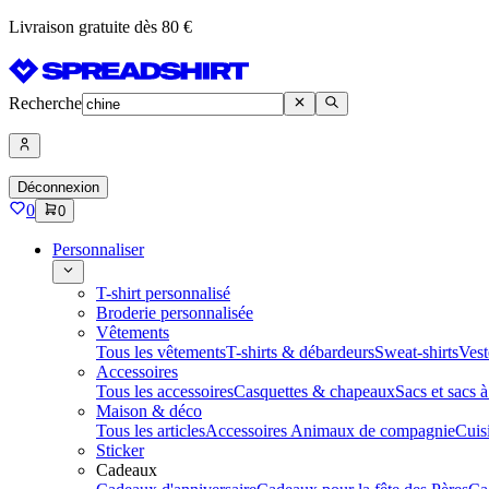
Livraison gratuite dès 80 €
Recherche
Déconnexion
0
0
Personnaliser
T-shirt personnalisé
Broderie personnalisée
Vêtements
Tous les vêtements
T-shirts & débardeurs
Sweat-shirts
Vest
Accessoires
Tous les accessoires
Casquettes & chapeaux
Sacs et sacs 
Maison & déco
Tous les articles
Accessoires Animaux de compagnie
Cuis
Sticker
Cadeaux