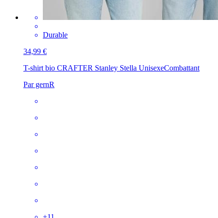
Durable
34,99 €
T-shirt bio CRAFTER Stanley Stella Unisexe
Combattant
Par gernR
+
11