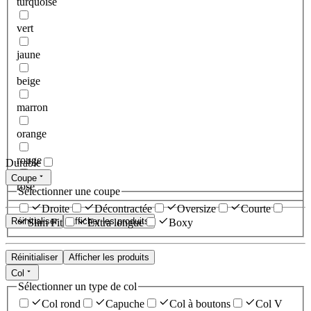
turquoise
vert
jaune
beige
marron
orange
rouge
Durable
Coupe
rose
Sélectionner une coupe
Droite
Décontractée
Oversize
Courte
Réinitialiser
Afficher les produits
Slim Fit
Extra longue
Boxy
Réinitialiser
Afficher les produits
Col
Sélectionner un type de col
Col rond
Capuche
Col à boutons
Col V