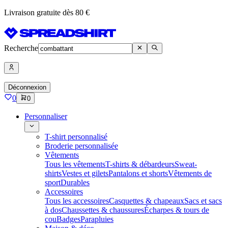
Livraison gratuite dès 80 €
Recherche
Déconnexion
0
0
Personnaliser
T-shirt personnalisé
Broderie personnalisée
Vêtements
Tous les vêtements
T-shirts & débardeurs
Sweat-
shirts
Vestes et gilets
Pantalons et shorts
Vêtements de
sport
Durables
Accessoires
Tous les accessoires
Casquettes & chapeaux
Sacs et sacs
à dos
Chaussettes & chaussures
Écharpes & tours de
cou
Badges
Parapluies