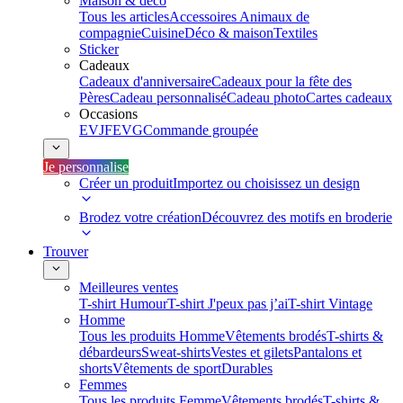
Maison & déco
Tous les articles
Accessoires Animaux de
compagnie
Cuisine
Déco & maison
Textiles
Sticker
Cadeaux
Cadeaux d'anniversaire
Cadeaux pour la fête des
Pères
Cadeau personnalisé
Cadeau photo
Cartes cadeaux
Occasions
EVJF
EVG
Commande groupée
Je personnalise
Créer un produit
Importez ou choisissez un design
Brodez votre création
Découvrez des motifs en broderie
Trouver
Meilleures ventes
T-shirt Humour
T-shirt J'peux pas j’ai
T-shirt Vintage
Homme
Tous les produits Homme
Vêtements brodés
T-shirts &
débardeurs
Sweat-shirts
Vestes et gilets
Pantalons et
shorts
Vêtements de sport
Durables
Femmes
Tous les produits Femme
Vêtements brodés
T-shirts &