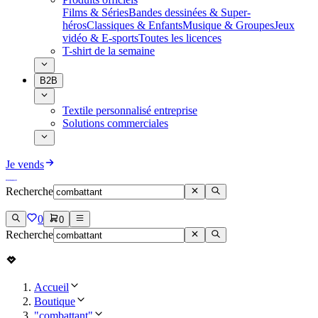
Films & Séries
Bandes dessinées & Super-
héros
Classiques & Enfants
Musique & Groupes
Jeux
vidéo & E-sports
Toutes les licences
T-shirt de la semaine
B2B
Textile personnalisé entreprise
Solutions commerciales
Je vends
Recherche
0
0
Recherche
Accueil
Boutique
"combattant"