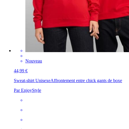
Nouveau
44,99 €
Sweat-shirt Unisexe
Affrontement entre chick gants de boxe
Par EnjoyStyle