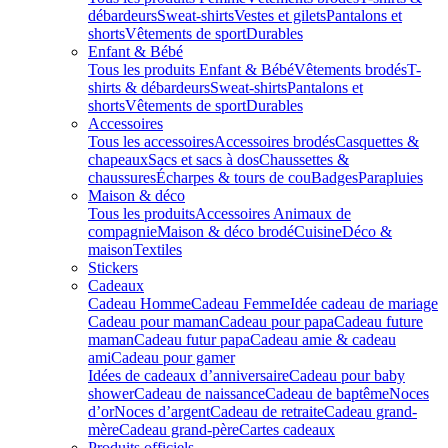
débardeurs
Sweat-shirts
Vestes et gilets
Pantalons et
shorts
Vêtements de sport
Durables
Enfant & Bébé
Tous les produits Enfant & Bébé
Vêtements brodés
T-
shirts & débardeurs
Sweat-shirts
Pantalons et
shorts
Vêtements de sport
Durables
Accessoires
Tous les accessoires
Accessoires brodés
Casquettes &
chapeaux
Sacs et sacs à dos
Chaussettes &
chaussures
Écharpes & tours de cou
Badges
Parapluies
Maison & déco
Tous les produits
Accessoires Animaux de
compagnie
Maison & déco brodé
Cuisine
Déco &
maison
Textiles
Stickers
Cadeaux
Cadeau Homme
Cadeau Femme
Idée cadeau de mariage​
Cadeau pour maman
Cadeau pour papa
Cadeau future
maman
Cadeau futur papa
Cadeau amie & cadeau
ami
Cadeau pour gamer
Idées de cadeaux d’anniversaire
Cadeau pour baby
shower
Cadeau de naissance
Cadeau de baptême
Noces
d’or
Noces d’argent
Cadeau de retraite
Cadeau grand-
mère
Cadeau grand-père
Cartes cadeaux
Produits officiels