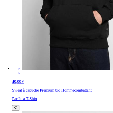
49,99 €
Sweat à capuche Premium bio Homme
combattant
Par Its a T-Shirt