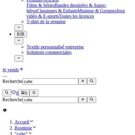
Films & Séries
Bandes dessinées & Super-
héros
Classiques & Enfants
Musique & Groupes
Jeux
vidéo & E-sports
Toutes les licences
T-shirt de la semaine
B2B
Textile personnalisé entreprise
Solutions commerciales
Je vends
Recherche
0
0
Recherche
Accueil
Boutique
"culte"