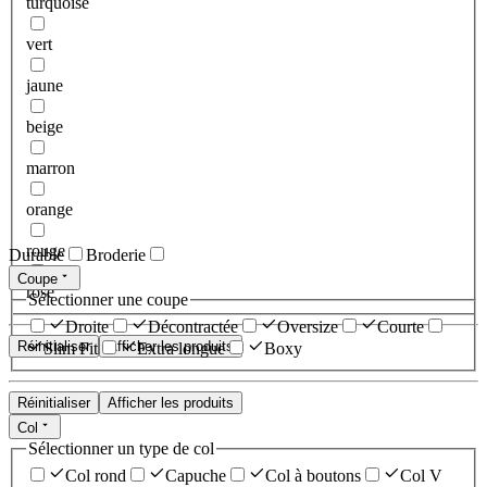
turquoise
vert
jaune
beige
marron
orange
rouge
Durable
Broderie
Coupe
rose
Sélectionner une coupe
Droite
Décontractée
Oversize
Courte
Réinitialiser
Afficher les produits
Slim Fit
Extra longue
Boxy
Réinitialiser
Afficher les produits
Col
Sélectionner un type de col
Col rond
Capuche
Col à boutons
Col V