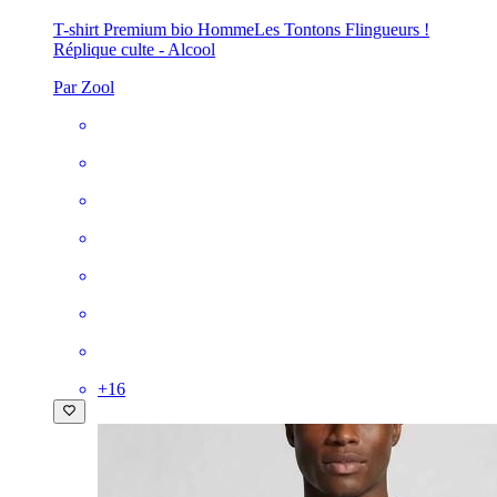
T-shirt Premium bio Homme
Les Tontons Flingueurs !
Réplique culte - Alcool
Par Zool
+
16