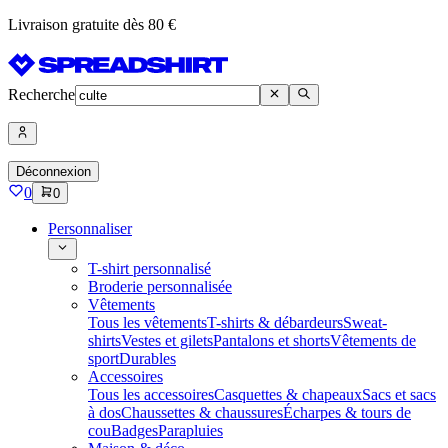
Livraison gratuite dès 80 €
Recherche
Déconnexion
0
0
Personnaliser
T-shirt personnalisé
Broderie personnalisée
Vêtements
Tous les vêtements
T-shirts & débardeurs
Sweat-
shirts
Vestes et gilets
Pantalons et shorts
Vêtements de
sport
Durables
Accessoires
Tous les accessoires
Casquettes & chapeaux
Sacs et sacs
à dos
Chaussettes & chaussures
Écharpes & tours de
cou
Badges
Parapluies