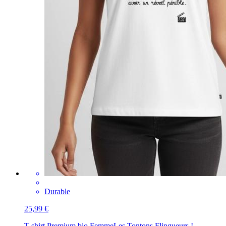
Durable
25,99 €
T-shirt Premium bio Femme
Les Tontons Flingueurs !