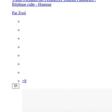
Réplique culte - Humour
Par Zool
+
9