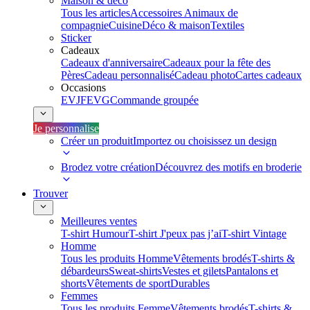
Maison & déco
Tous les articles
Accessoires Animaux de
compagnie
Cuisine
Déco & maison
Textiles
Sticker
Cadeaux
Cadeaux d'anniversaire
Cadeaux pour la fête des
Pères
Cadeau personnalisé
Cadeau photo
Cartes cadeaux
Occasions
EVJF
EVG
Commande groupée
Je personnalise
Créer un produit
Importez ou choisissez un design
Brodez votre création
Découvrez des motifs en broderie
Trouver
Meilleures ventes
T-shirt Humour
T-shirt J'peux pas j’ai
T-shirt Vintage
Homme
Tous les produits Homme
Vêtements brodés
T-shirts &
débardeurs
Sweat-shirts
Vestes et gilets
Pantalons et
shorts
Vêtements de sport
Durables
Femmes
Tous les produits Femme
Vêtements brodés
T-shirts &