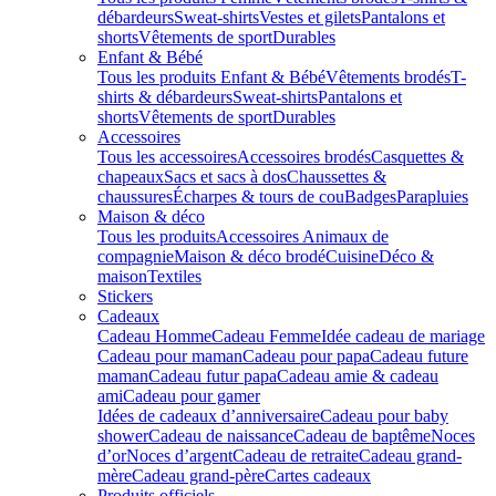
débardeurs
Sweat-shirts
Vestes et gilets
Pantalons et
shorts
Vêtements de sport
Durables
Enfant & Bébé
Tous les produits Enfant & Bébé
Vêtements brodés
T-
shirts & débardeurs
Sweat-shirts
Pantalons et
shorts
Vêtements de sport
Durables
Accessoires
Tous les accessoires
Accessoires brodés
Casquettes &
chapeaux
Sacs et sacs à dos
Chaussettes &
chaussures
Écharpes & tours de cou
Badges
Parapluies
Maison & déco
Tous les produits
Accessoires Animaux de
compagnie
Maison & déco brodé
Cuisine
Déco &
maison
Textiles
Stickers
Cadeaux
Cadeau Homme
Cadeau Femme
Idée cadeau de mariage​
Cadeau pour maman
Cadeau pour papa
Cadeau future
maman
Cadeau futur papa
Cadeau amie & cadeau
ami
Cadeau pour gamer
Idées de cadeaux d’anniversaire
Cadeau pour baby
shower
Cadeau de naissance
Cadeau de baptême
Noces
d’or
Noces d’argent
Cadeau de retraite
Cadeau grand-
mère
Cadeau grand-père
Cartes cadeaux
Produits officiels