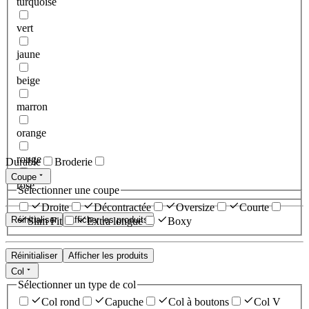
turquoise
vert
jaune
beige
marron
orange
rouge
Durable
Broderie
Coupe
rose
Sélectionner une coupe
Droite
Décontractée
Oversize
Courte
Réinitialiser
Afficher les produits
Slim Fit
Extra longue
Boxy
Réinitialiser
Afficher les produits
Col
Sélectionner un type de col
Col rond
Capuche
Col à boutons
Col V