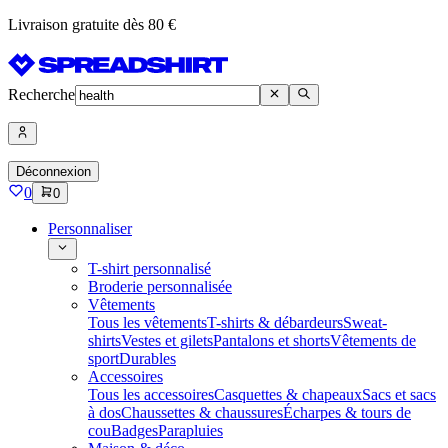
Livraison gratuite dès 80 €
Recherche
Déconnexion
0
0
Personnaliser
T-shirt personnalisé
Broderie personnalisée
Vêtements
Tous les vêtements
T-shirts & débardeurs
Sweat-
shirts
Vestes et gilets
Pantalons et shorts
Vêtements de
sport
Durables
Accessoires
Tous les accessoires
Casquettes & chapeaux
Sacs et sacs
à dos
Chaussettes & chaussures
Écharpes & tours de
cou
Badges
Parapluies