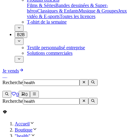
Films & Séries
Bandes dessinées & Super-
héros
Classiques & Enfants
Musique & Groupes
Jeux
vidéo & E-sports
Toutes les licences
T-shirt de la semaine
B2B
Textile personnalisé entreprise
Solutions commerciales
Je vends
Recherche
0
0
Recherche
Accueil
Boutique
"health"