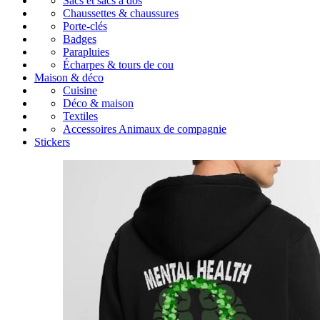
Sacs et sacs à dos
Chaussettes & chaussures
Porte-clés
Badges
Parapluies
Écharpes & tours de cou
Maison & déco
Cuisine
Déco & maison
Textiles
Accessoires Animaux de compagnie
Stickers