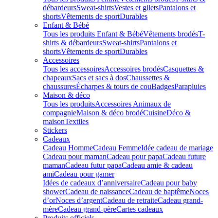
débardeurs
Sweat-shirts
Vestes et gilets
Pantalons et
shorts
Vêtements de sport
Durables
Enfant & Bébé
Tous les produits Enfant & Bébé
Vêtements brodés
T-
shirts & débardeurs
Sweat-shirts
Pantalons et
shorts
Vêtements de sport
Durables
Accessoires
Tous les accessoires
Accessoires brodés
Casquettes &
chapeaux
Sacs et sacs à dos
Chaussettes &
chaussures
Écharpes & tours de cou
Badges
Parapluies
Maison & déco
Tous les produits
Accessoires Animaux de
compagnie
Maison & déco brodé
Cuisine
Déco &
maison
Textiles
Stickers
Cadeaux
Cadeau Homme
Cadeau Femme
Idée cadeau de mariage​
Cadeau pour maman
Cadeau pour papa
Cadeau future
maman
Cadeau futur papa
Cadeau amie & cadeau
ami
Cadeau pour gamer
Idées de cadeaux d’anniversaire
Cadeau pour baby
shower
Cadeau de naissance
Cadeau de baptême
Noces
d’or
Noces d’argent
Cadeau de retraite
Cadeau grand-
mère
Cadeau grand-père
Cartes cadeaux
Produits officiels