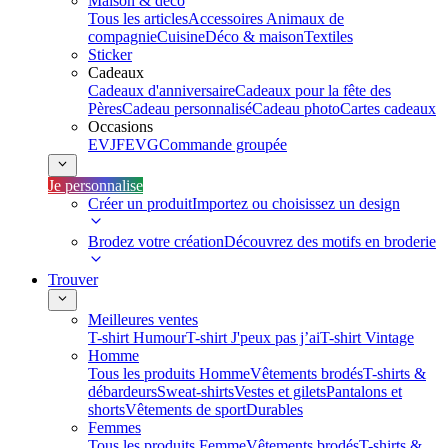
Maison & déco
Tous les articles
Accessoires Animaux de
compagnie
Cuisine
Déco & maison
Textiles
Sticker
Cadeaux
Cadeaux d'anniversaire
Cadeaux pour la fête des
Pères
Cadeau personnalisé
Cadeau photo
Cartes cadeaux
Occasions
EVJF
EVG
Commande groupée
Je personnalise
Créer un produit
Importez ou choisissez un design
Brodez votre création
Découvrez des motifs en broderie
Trouver
Meilleures ventes
T-shirt Humour
T-shirt J'peux pas j’ai
T-shirt Vintage
Homme
Tous les produits Homme
Vêtements brodés
T-shirts &
débardeurs
Sweat-shirts
Vestes et gilets
Pantalons et
shorts
Vêtements de sport
Durables
Femmes
Tous les produits Femme
Vêtements brodés
T-shirts &