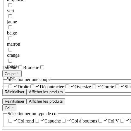
vert
jaune
beige
marron
orange
rouge
Durable
Broderie
Coupe
rose
Sélectionner une coupe
Droite
Décontractée
Oversize
Courte
Sli
Réinitialiser
Afficher les produits
Réinitialiser
Afficher les produits
Col
Sélectionner un type de col
Col rond
Capuche
Col à boutons
Col V