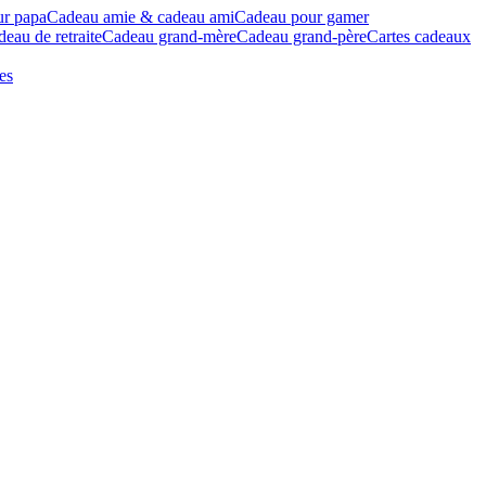
ur papa
Cadeau amie & cadeau ami
Cadeau pour gamer
eau de retraite
Cadeau grand-mère
Cadeau grand-père
Cartes cadeaux
es