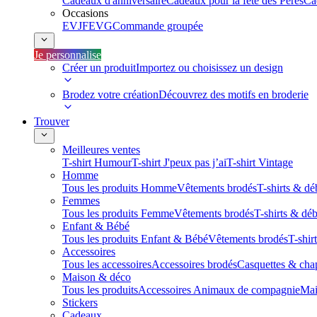
Cadeaux d'anniversaire
Cadeaux pour la fête des Pères
Ca
Occasions
EVJF
EVG
Commande groupée
Je personnalise
Créer un produit
Importez ou choisissez un design
Brodez votre création
Découvrez des motifs en broderie
Trouver
Meilleures ventes
T-shirt Humour
T-shirt J'peux pas j’ai
T-shirt Vintage
Homme
Tous les produits Homme
Vêtements brodés
T-shirts & dé
Femmes
Tous les produits Femme
Vêtements brodés
T-shirts & dé
Enfant & Bébé
Tous les produits Enfant & Bébé
Vêtements brodés
T-shir
Accessoires
Tous les accessoires
Accessoires brodés
Casquettes & cha
Maison & déco
Tous les produits
Accessoires Animaux de compagnie
Mai
Stickers
Cadeaux