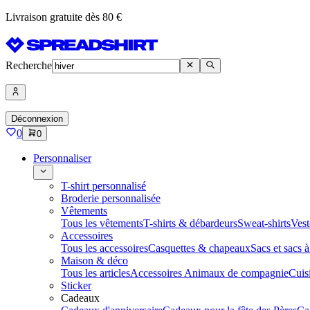
Livraison gratuite dès 80 €
Recherche
Déconnexion
0
0
Personnaliser
T-shirt personnalisé
Broderie personnalisée
Vêtements
Tous les vêtements
T-shirts & débardeurs
Sweat-shirts
Vest
Accessoires
Tous les accessoires
Casquettes & chapeaux
Sacs et sacs 
Maison & déco
Tous les articles
Accessoires Animaux de compagnie
Cuis
Sticker
Cadeaux