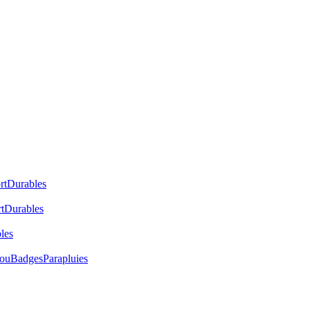
rt
Durables
t
Durables
les
cou
Badges
Parapluies