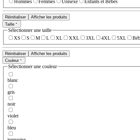
Hommes
Femmes
Unisexe
Enfants et Bébés
Réinitialiser
Afficher les produits
Taille
Sélectionner une taille
XS
S
M
L
XL
XXL
3XL
4XL
5XL
Béb
Réinitialiser
Afficher les produits
Couleur
Sélectionner une couleur
blanc
gris
noir
violet
bleu
turquoise