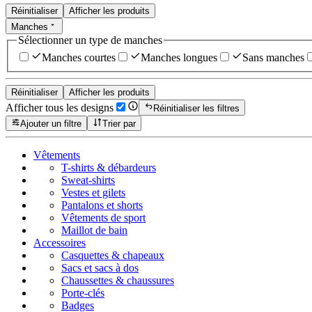
Réinitialiser
Afficher les produits
Manches
Sélectionner un type de manches
Manches courtes
Manches longues
Sans manches
Réinitialiser
Afficher les produits
Afficher tous les designs
Réinitialiser les filtres
Ajouter un filtre
Trier par
Vêtements
T-shirts & débardeurs
Sweat-shirts
Vestes et gilets
Pantalons et shorts
Vêtements de sport
Maillot de bain
Accessoires
Casquettes & chapeaux
Sacs et sacs à dos
Chaussettes & chaussures
Porte-clés
Badges