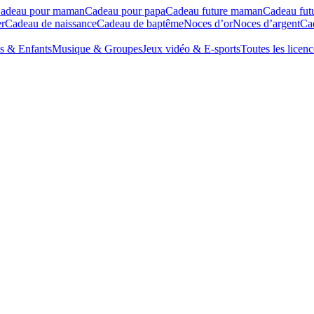
adeau pour maman
Cadeau pour papa
Cadeau future maman
Cadeau fut
r
Cadeau de naissance
Cadeau de baptême
Noces d’or
Noces d’argent
Cad
s & Enfants
Musique & Groupes
Jeux vidéo & E-sports
Toutes les licenc