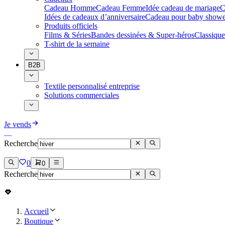
Cadeau Homme
Cadeau Femme
Idée cadeau de mariage​
C
Idées de cadeaux d’anniversaire
Cadeau pour baby showe
Produits officiels
Films & Séries
Bandes dessinées & Super-héros
Classique
T-shirt de la semaine
B2B
Textile personnalisé entreprise
Solutions commerciales
Je vends
Recherche
0
0
Recherche
Accueil
Boutique