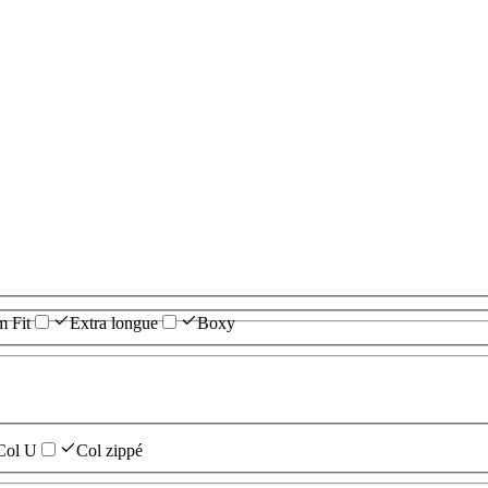
m Fit
Extra longue
Boxy
Col U
Col zippé