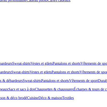
deau personnalisé
Cadeau photo
Cartes cadeaux
bardeurs
Sweat-shirts
Vestes et gilets
Pantalons et shorts
Vêtements de spo
bardeurs
Sweat-shirts
Vestes et gilets
Pantalons et shorts
Vêtements de spor
ts & débardeurs
Sweat-shirts
Pantalons et shorts
Vêtements de sport
Durab
peaux
Sacs et sacs à dos
Chaussettes & chaussures
Écharpes & tours de 
son & déco brodé
Cuisine
Déco & maison
Textiles