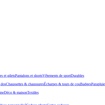
es et gilets
Pantalons et shorts
Vêtements de sport
Durables
à dos
Chaussettes & chaussures
Écharpes & tours de cou
Badges
Parapluie
ine
Déco & maison
Textiles