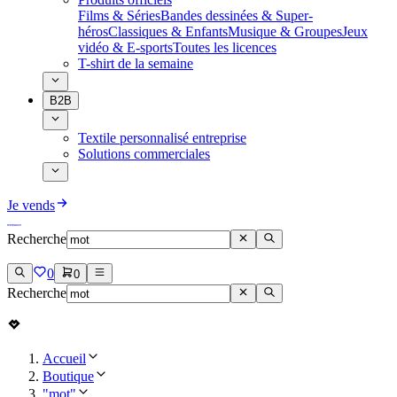
Films & Séries
Bandes dessinées & Super-
héros
Classiques & Enfants
Musique & Groupes
Jeux
vidéo & E-sports
Toutes les licences
T-shirt de la semaine
B2B
Textile personnalisé entreprise
Solutions commerciales
Je vends
Recherche
0
0
Recherche
Accueil
Boutique
"mot"