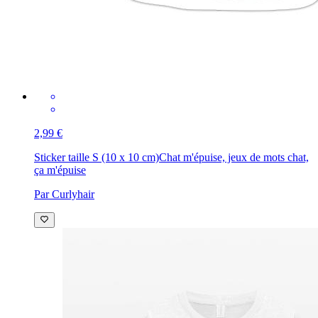
2,99 €
Sticker taille S (10 x 10 cm)
Chat m'épuise, jeux de mots chat,
ça m'épuise
Par Curlyhair