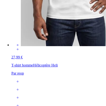
27,99 €
T-shirt homme
Hélicoptère Heli
Par reop