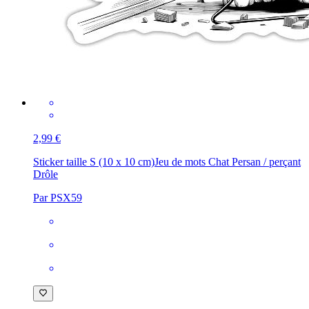
2,99 €
Sticker taille S (10 x 10 cm)
Jeu de mots Chat Persan / perçant
Drôle
Par PSX59