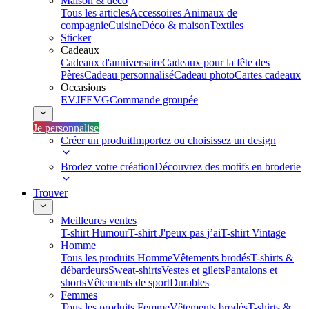
Maison & déco
Tous les articles
Accessoires Animaux de
compagnie
Cuisine
Déco & maison
Textiles
Sticker
Cadeaux
Cadeaux d'anniversaire
Cadeaux pour la fête des
Pères
Cadeau personnalisé
Cadeau photo
Cartes cadeaux
Occasions
EVJF
EVG
Commande groupée
Je personnalise
Créer un produit
Importez ou choisissez un design
Brodez votre création
Découvrez des motifs en broderie
Trouver
Meilleures ventes
T-shirt Humour
T-shirt J'peux pas j’ai
T-shirt Vintage
Homme
Tous les produits Homme
Vêtements brodés
T-shirts &
débardeurs
Sweat-shirts
Vestes et gilets
Pantalons et
shorts
Vêtements de sport
Durables
Femmes
Tous les produits Femme
Vêtements brodés
T-shirts &