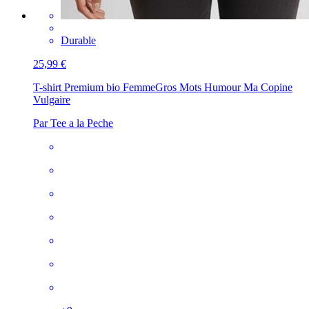
Durable
25,99 €
T-shirt Premium bio Femme
Gros Mots Humour Ma Copine
Vulgaire
Par Tee a la Peche