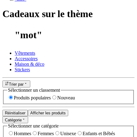
Cadeaux sur le thème
"
mot
"
Vêtements
Accessoires
Maison & déco
Stickers
Trier par
Sélectionner un classement
Produits populaires
Nouveau
Réinitialiser
Afficher les produits
Catégorie
Sélectionner une catégorie
Hommes
Femmes
Unisexe
Enfants et Bébés