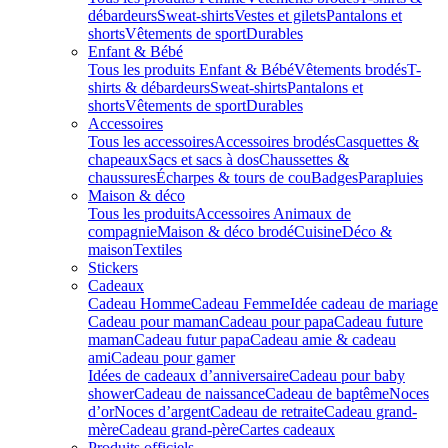
débardeurs
Sweat-shirts
Vestes et gilets
Pantalons et
shorts
Vêtements de sport
Durables
Enfant & Bébé
Tous les produits Enfant & Bébé
Vêtements brodés
T-
shirts & débardeurs
Sweat-shirts
Pantalons et
shorts
Vêtements de sport
Durables
Accessoires
Tous les accessoires
Accessoires brodés
Casquettes &
chapeaux
Sacs et sacs à dos
Chaussettes &
chaussures
Écharpes & tours de cou
Badges
Parapluies
Maison & déco
Tous les produits
Accessoires Animaux de
compagnie
Maison & déco brodé
Cuisine
Déco &
maison
Textiles
Stickers
Cadeaux
Cadeau Homme
Cadeau Femme
Idée cadeau de mariage​
Cadeau pour maman
Cadeau pour papa
Cadeau future
maman
Cadeau futur papa
Cadeau amie & cadeau
ami
Cadeau pour gamer
Idées de cadeaux d’anniversaire
Cadeau pour baby
shower
Cadeau de naissance
Cadeau de baptême
Noces
d’or
Noces d’argent
Cadeau de retraite
Cadeau grand-
mère
Cadeau grand-père
Cartes cadeaux
Produits officiels