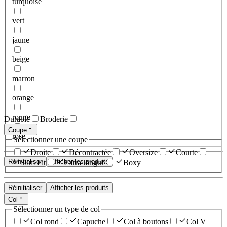
turquoise
vert
jaune
beige
marron
orange
rouge
Durable
Broderie
Coupe
rose
Sélectionner une coupe
Droite
Décontractée
Oversize
Courte
Réinitialiser
Afficher les produits
Slim Fit
Extra longue
Boxy
Réinitialiser
Afficher les produits
Col
Sélectionner un type de col
Col rond
Capuche
Col à boutons
Col V