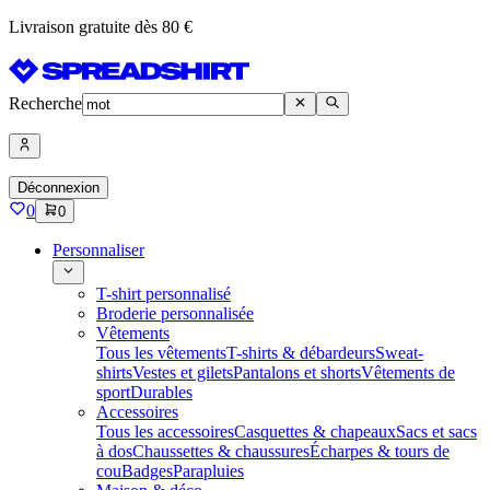
Livraison gratuite dès 80 €
Recherche
Déconnexion
0
0
Personnaliser
T-shirt personnalisé
Broderie personnalisée
Vêtements
Tous les vêtements
T-shirts & débardeurs
Sweat-
shirts
Vestes et gilets
Pantalons et shorts
Vêtements de
sport
Durables
Accessoires
Tous les accessoires
Casquettes & chapeaux
Sacs et sacs
à dos
Chaussettes & chaussures
Écharpes & tours de
cou
Badges
Parapluies