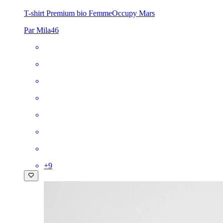
T-shirt Premium bio Femme
Occupy Mars
Par Mila46
+
9