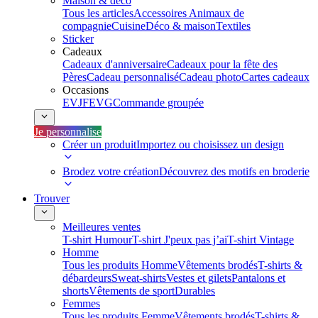
Maison & déco
Tous les articles
Accessoires Animaux de
compagnie
Cuisine
Déco & maison
Textiles
Sticker
Cadeaux
Cadeaux d'anniversaire
Cadeaux pour la fête des
Pères
Cadeau personnalisé
Cadeau photo
Cartes cadeaux
Occasions
EVJF
EVG
Commande groupée
Je personnalise
Créer un produit
Importez ou choisissez un design
Brodez votre création
Découvrez des motifs en broderie
Trouver
Meilleures ventes
T-shirt Humour
T-shirt J'peux pas j’ai
T-shirt Vintage
Homme
Tous les produits Homme
Vêtements brodés
T-shirts &
débardeurs
Sweat-shirts
Vestes et gilets
Pantalons et
shorts
Vêtements de sport
Durables
Femmes
Tous les produits Femme
Vêtements brodés
T-shirts &