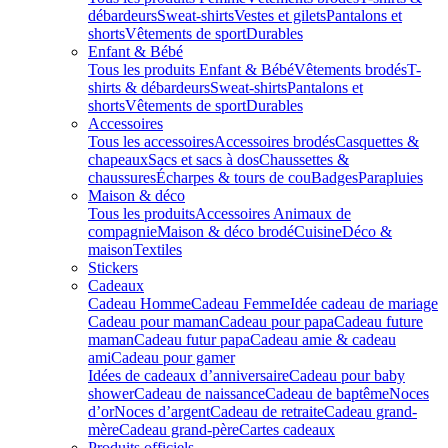
débardeurs
Sweat-shirts
Vestes et gilets
Pantalons et
shorts
Vêtements de sport
Durables
Enfant & Bébé
Tous les produits Enfant & Bébé
Vêtements brodés
T-
shirts & débardeurs
Sweat-shirts
Pantalons et
shorts
Vêtements de sport
Durables
Accessoires
Tous les accessoires
Accessoires brodés
Casquettes &
chapeaux
Sacs et sacs à dos
Chaussettes &
chaussures
Écharpes & tours de cou
Badges
Parapluies
Maison & déco
Tous les produits
Accessoires Animaux de
compagnie
Maison & déco brodé
Cuisine
Déco &
maison
Textiles
Stickers
Cadeaux
Cadeau Homme
Cadeau Femme
Idée cadeau de mariage​
Cadeau pour maman
Cadeau pour papa
Cadeau future
maman
Cadeau futur papa
Cadeau amie & cadeau
ami
Cadeau pour gamer
Idées de cadeaux d’anniversaire
Cadeau pour baby
shower
Cadeau de naissance
Cadeau de baptême
Noces
d’or
Noces d’argent
Cadeau de retraite
Cadeau grand-
mère
Cadeau grand-père
Cartes cadeaux
Produits officiels