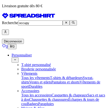
Livraison gratuite dès 80 €
Recherche
Déconnexion
0
0
Personnaliser
T-shirt personnalisé
Broderie personnalisée
Vêtements
Tous les vêtements
T-shirts & débardeurs
Sweat-
shirts
Vestes et gilets
Pantalons et shorts
Vêtements de
sport
Durables
Accessoires
Tous les accessoires
Casquettes & chapeaux
Sacs et sacs
à dos
Chaussettes & chaussures
Écharpes & tours de
cou
Badges
Parapluies