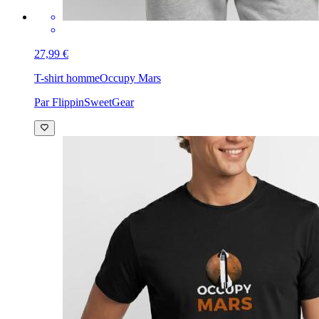
27,99 €
T-shirt homme
Occupy Mars
Par FlippinSweetGear