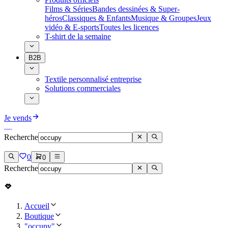
Films & Séries
Bandes dessinées & Super-
héros
Classiques & Enfants
Musique & Groupes
Jeux
vidéo & E-sports
Toutes les licences
T-shirt de la semaine
B2B
Textile personnalisé entreprise
Solutions commerciales
Je vends
Recherche
0
0
Recherche
Accueil
Boutique
"occupy"