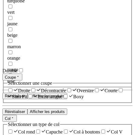
turquoise
vert
jaune
beige
marron
orange
rouge
Durable
Coupe
rose
Sélectionner une coupe
Droite
Décontractée
Oversize
Courte
Réinitialiser
Afficher les produits
Slim Fit
Extra longue
Boxy
Réinitialiser
Afficher les produits
Col
Sélectionner un type de col
Col rond
Capuche
Col à boutons
Col V