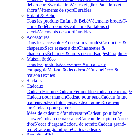
débardeurs
Sweat-shirts
Vestes et gilets
Pantalons et
shorts
Vêtements de sport
Durables
Enfant & Bébé
Tous les produits Enfant & Bébé
Vêtements brodés
T-
shirts & débardeurs
Sweat-shirts
Pantalons et
shorts
Vêtements de sport
Durables
Accessoires
Tous les accessoires
Accessoires brodés
Casquettes &
chapeaux
Sacs et sacs à dos
Chaussettes &
chaussures
Écharpes & tours de cou
Badges
Parapluies
Maison & déco
Tous les produits
Accessoires Animaux de
compagnie
Maison & déco brodé
Cuisine
Déco &
maison
Textiles
Stickers
Cadeaux
Cadeau Homme
Cadeau Femme
Idée cadeau de mariage​
Cadeau pour maman
Cadeau pour papa
Cadeau future
maman
Cadeau futur papa
Cadeau amie & cadeau
ami
Cadeau pour gamer
Idées de cadeaux d’anniversaire
Cadeau pour baby
shower
Cadeau de naissance
Cadeau de baptême
Noces
d’or
Noces d’argent
Cadeau de retraite
Cadeau grand-
mère
Cadeau grand-père
Cartes cadeaux
Produits officiels