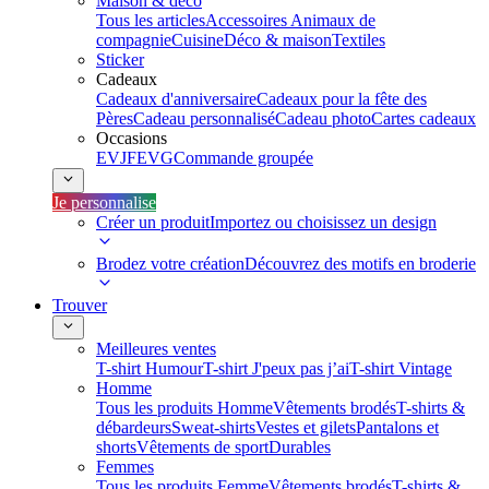
Maison & déco
Tous les articles
Accessoires Animaux de
compagnie
Cuisine
Déco & maison
Textiles
Sticker
Cadeaux
Cadeaux d'anniversaire
Cadeaux pour la fête des
Pères
Cadeau personnalisé
Cadeau photo
Cartes cadeaux
Occasions
EVJF
EVG
Commande groupée
Je personnalise
Créer un produit
Importez ou choisissez un design
Brodez votre création
Découvrez des motifs en broderie
Trouver
Meilleures ventes
T-shirt Humour
T-shirt J'peux pas j’ai
T-shirt Vintage
Homme
Tous les produits Homme
Vêtements brodés
T-shirts &
débardeurs
Sweat-shirts
Vestes et gilets
Pantalons et
shorts
Vêtements de sport
Durables
Femmes
Tous les produits Femme
Vêtements brodés
T-shirts &