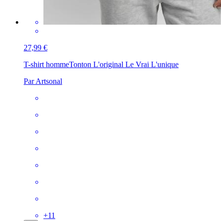
27,99 €
T-shirt homme
Tonton L'original Le Vrai L'unique
Par Artsonal
+
11