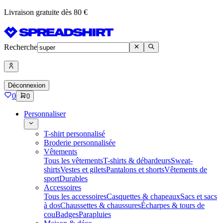
Livraison gratuite dès 80 €
Recherche
Déconnexion
0
0
Personnaliser
T-shirt personnalisé
Broderie personnalisée
Vêtements
Tous les vêtements
T-shirts & débardeurs
Sweat-
shirts
Vestes et gilets
Pantalons et shorts
Vêtements de
sport
Durables
Accessoires
Tous les accessoires
Casquettes & chapeaux
Sacs et sacs
à dos
Chaussettes & chaussures
Écharpes & tours de
cou
Badges
Parapluies