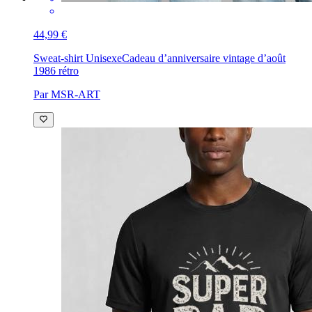
44,99 €
Sweat-shirt Unisexe
Cadeau d’anniversaire vintage d’août
1986 rétro
Par MSR-ART