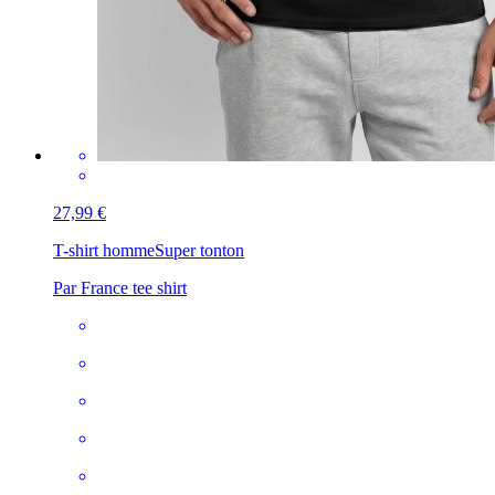
27,99 €
T-shirt homme
Super tonton
Par France tee shirt