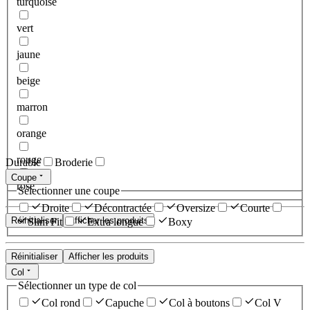
turquoise
vert
jaune
beige
marron
orange
rouge
Durable
Broderie
Coupe
rose
Sélectionner une coupe
Droite
Décontractée
Oversize
Courte
Réinitialiser
Afficher les produits
Slim Fit
Extra longue
Boxy
Réinitialiser
Afficher les produits
Col
Sélectionner un type de col
Col rond
Capuche
Col à boutons
Col V