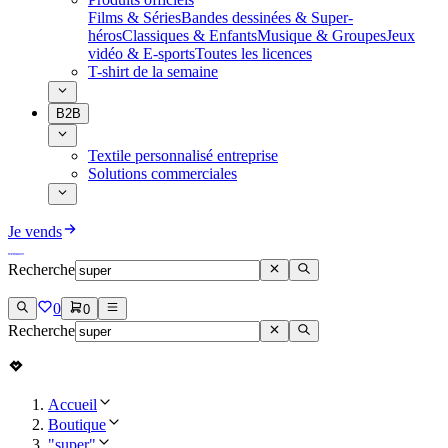
Films & Séries
Bandes dessinées & Super-
héros
Classiques & Enfants
Musique & Groupes
Jeux
vidéo & E-sports
Toutes les licences
T-shirt de la semaine
B2B
Textile personnalisé entreprise
Solutions commerciales
Je vends
Recherche
0
0
Recherche
Accueil
Boutique
"super"