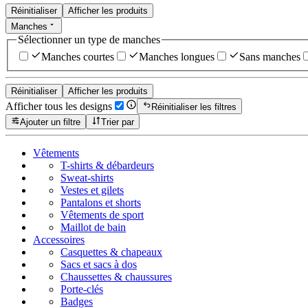
Réinitialiser
Afficher les produits
Manches
Sélectionner un type de manches
Manches courtes
Manches longues
Sans manches
Réinitialiser
Afficher les produits
Afficher tous les designs
Réinitialiser les filtres
Ajouter un filtre
Trier par
Vêtements
T-shirts & débardeurs
Sweat-shirts
Vestes et gilets
Pantalons et shorts
Vêtements de sport
Maillot de bain
Accessoires
Casquettes & chapeaux
Sacs et sacs à dos
Chaussettes & chaussures
Porte-clés
Badges