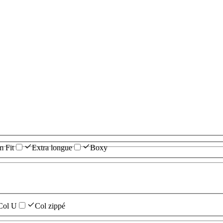
m Fit
Extra longue
Boxy
Col U
Col zippé