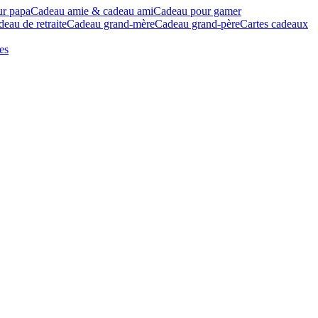
ur papa
Cadeau amie & cadeau ami
Cadeau pour gamer
eau de retraite
Cadeau grand-mère
Cadeau grand-père
Cartes cadeaux
es