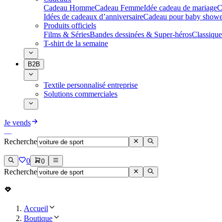
Cadeau Homme
Cadeau Femme
Idée cadeau de mariage​
C
Idées de cadeaux d’anniversaire
Cadeau pour baby showe
Produits officiels
Films & Séries
Bandes dessinées & Super-héros
Classique
T-shirt de la semaine
B2B
Textile personnalisé entreprise
Solutions commerciales
Je vends
Recherche
0
0
Recherche
Accueil
Boutique