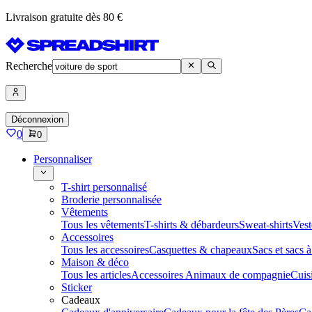
Livraison gratuite dès 80 €
Recherche
Déconnexion
0
0
Personnaliser
T-shirt personnalisé
Broderie personnalisée
Vêtements
Tous les vêtements
T-shirts & débardeurs
Sweat-shirts
Vest
Accessoires
Tous les accessoires
Casquettes & chapeaux
Sacs et sacs 
Maison & déco
Tous les articles
Accessoires Animaux de compagnie
Cuis
Sticker
Cadeaux