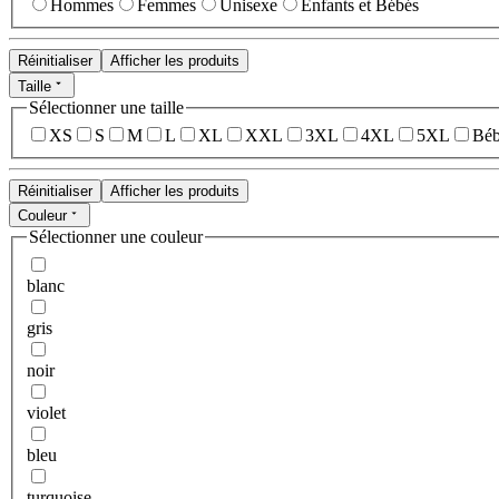
Hommes
Femmes
Unisexe
Enfants et Bébés
Réinitialiser
Afficher les produits
Taille
Sélectionner une taille
XS
S
M
L
XL
XXL
3XL
4XL
5XL
Béb
Réinitialiser
Afficher les produits
Couleur
Sélectionner une couleur
blanc
gris
noir
violet
bleu
turquoise