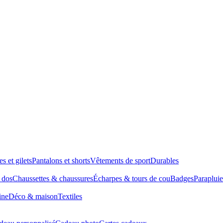
es et gilets
Pantalons et shorts
Vêtements de sport
Durables
à dos
Chaussettes & chaussures
Écharpes & tours de cou
Badges
Parapluie
ine
Déco & maison
Textiles