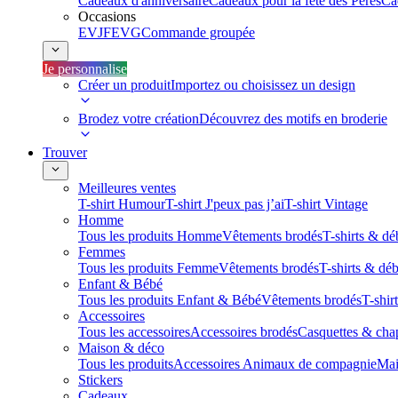
Cadeaux d'anniversaire
Cadeaux pour la fête des Pères
Ca
Occasions
EVJF
EVG
Commande groupée
Je personnalise
Créer un produit
Importez ou choisissez un design
Brodez votre création
Découvrez des motifs en broderie
Trouver
Meilleures ventes
T-shirt Humour
T-shirt J'peux pas j’ai
T-shirt Vintage
Homme
Tous les produits Homme
Vêtements brodés
T-shirts & dé
Femmes
Tous les produits Femme
Vêtements brodés
T-shirts & dé
Enfant & Bébé
Tous les produits Enfant & Bébé
Vêtements brodés
T-shir
Accessoires
Tous les accessoires
Accessoires brodés
Casquettes & cha
Maison & déco
Tous les produits
Accessoires Animaux de compagnie
Mai
Stickers
Cadeaux