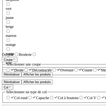
vert
jaune
beige
marron
orange
rouge
Durable
Broderie
Coupe
rose
Sélectionner une coupe
Droite
Décontractée
Oversize
Courte
Sli
Réinitialiser
Afficher les produits
Réinitialiser
Afficher les produits
Col
Sélectionner un type de col
Col rond
Capuche
Col à boutons
Col V