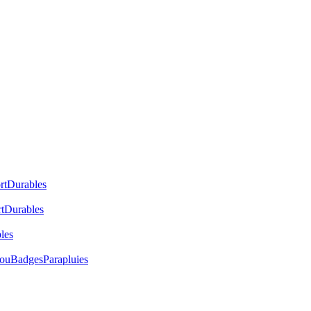
rt
Durables
t
Durables
les
cou
Badges
Parapluies