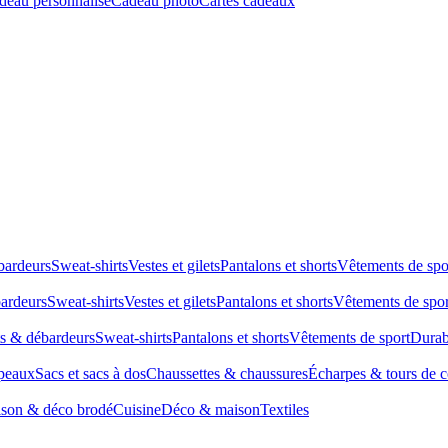
deau personnalisé
Cadeau photo
Cartes cadeaux
bardeurs
Sweat-shirts
Vestes et gilets
Pantalons et shorts
Vêtements de spo
bardeurs
Sweat-shirts
Vestes et gilets
Pantalons et shorts
Vêtements de spor
ts & débardeurs
Sweat-shirts
Pantalons et shorts
Vêtements de sport
Durab
peaux
Sacs et sacs à dos
Chaussettes & chaussures
Écharpes & tours de 
son & déco brodé
Cuisine
Déco & maison
Textiles