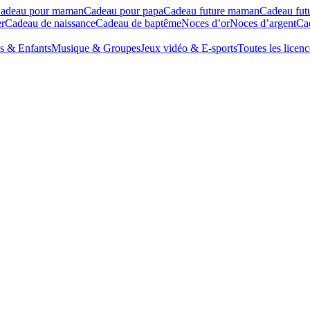
adeau pour maman
Cadeau pour papa
Cadeau future maman
Cadeau fut
r
Cadeau de naissance
Cadeau de baptême
Noces d’or
Noces d’argent
Cad
s & Enfants
Musique & Groupes
Jeux vidéo & E-sports
Toutes les licenc