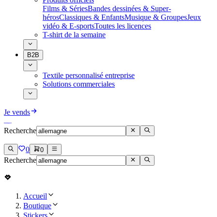
Films & Séries
Bandes dessinées & Super-
héros
Classiques & Enfants
Musique & Groupes
Jeux
vidéo & E-sports
Toutes les licences
T-shirt de la semaine
B2B
Textile personnalisé entreprise
Solutions commerciales
Je vends
Recherche
0
0
Recherche
Accueil
Boutique
Stickers