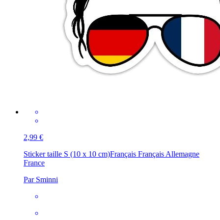
2,99 €
Sticker taille S (10 x 10 cm)
Français Français Allemagne
France
Par Sminni