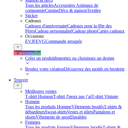
Maison & déco
Tous les articles
Accessoires Animaux de
compagnie
Cuisine
Déco & maison
Textiles
Sticker
Cadeaux
Cadeaux d'anniversaire
Cadeaux pour la fête des
Pères
Cadeau personnalisé
Cadeau photo
Cartes cadeaux
Occasions
EVJF
EVG
Commande groupée
Je personnalise
Créer un produit
Importez ou choisissez un design
Brodez votre création
Découvrez des motifs en broderie
Trouver
Meilleures ventes
T-shirt Humour
T-shirt J'peux pas j’ai
T-shirt Vintage
Homme
Tous les produits Homme
Vêtements brodés
T-shirts &
débardeurs
Sweat-shirts
Vestes et gilets
Pantalons et
shorts
Vêtements de sport
Durables
Femmes
Tous les produits Femme
Vêtements brodés
T-shirts &