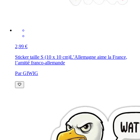
2,99 €
Sticker taille S (10 x 10 cm)
L’Allemagne aime la France,
l’amitié franco-allemande
Par GIWIG