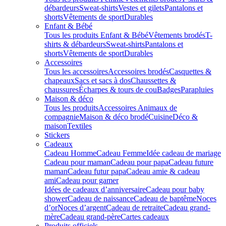
débardeurs
Sweat-shirts
Vestes et gilets
Pantalons et
shorts
Vêtements de sport
Durables
Enfant & Bébé
Tous les produits Enfant & Bébé
Vêtements brodés
T-
shirts & débardeurs
Sweat-shirts
Pantalons et
shorts
Vêtements de sport
Durables
Accessoires
Tous les accessoires
Accessoires brodés
Casquettes &
chapeaux
Sacs et sacs à dos
Chaussettes &
chaussures
Écharpes & tours de cou
Badges
Parapluies
Maison & déco
Tous les produits
Accessoires Animaux de
compagnie
Maison & déco brodé
Cuisine
Déco &
maison
Textiles
Stickers
Cadeaux
Cadeau Homme
Cadeau Femme
Idée cadeau de mariage​
Cadeau pour maman
Cadeau pour papa
Cadeau future
maman
Cadeau futur papa
Cadeau amie & cadeau
ami
Cadeau pour gamer
Idées de cadeaux d’anniversaire
Cadeau pour baby
shower
Cadeau de naissance
Cadeau de baptême
Noces
d’or
Noces d’argent
Cadeau de retraite
Cadeau grand-
mère
Cadeau grand-père
Cartes cadeaux
Produits officiels