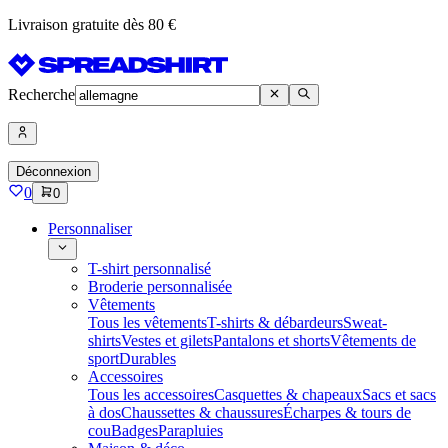
Livraison gratuite dès 80 €
Recherche
Déconnexion
0
0
Personnaliser
T-shirt personnalisé
Broderie personnalisée
Vêtements
Tous les vêtements
T-shirts & débardeurs
Sweat-
shirts
Vestes et gilets
Pantalons et shorts
Vêtements de
sport
Durables
Accessoires
Tous les accessoires
Casquettes & chapeaux
Sacs et sacs
à dos
Chaussettes & chaussures
Écharpes & tours de
cou
Badges
Parapluies