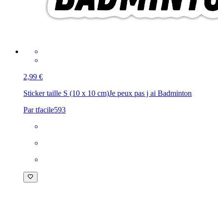
2,99 €
Sticker taille S (10 x 10 cm)
Je peux pas j ai Badminton
Par tfacile593