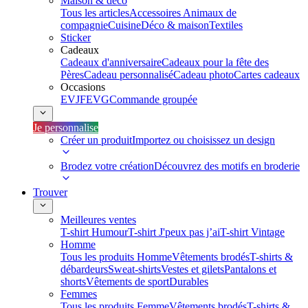
Maison & déco
Tous les articles
Accessoires Animaux de
compagnie
Cuisine
Déco & maison
Textiles
Sticker
Cadeaux
Cadeaux d'anniversaire
Cadeaux pour la fête des
Pères
Cadeau personnalisé
Cadeau photo
Cartes cadeaux
Occasions
EVJF
EVG
Commande groupée
Je personnalise
Créer un produit
Importez ou choisissez un design
Brodez votre création
Découvrez des motifs en broderie
Trouver
Meilleures ventes
T-shirt Humour
T-shirt J'peux pas j’ai
T-shirt Vintage
Homme
Tous les produits Homme
Vêtements brodés
T-shirts &
débardeurs
Sweat-shirts
Vestes et gilets
Pantalons et
shorts
Vêtements de sport
Durables
Femmes
Tous les produits Femme
Vêtements brodés
T-shirts &