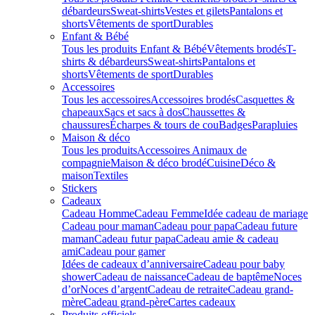
débardeurs
Sweat-shirts
Vestes et gilets
Pantalons et
shorts
Vêtements de sport
Durables
Enfant & Bébé
Tous les produits Enfant & Bébé
Vêtements brodés
T-
shirts & débardeurs
Sweat-shirts
Pantalons et
shorts
Vêtements de sport
Durables
Accessoires
Tous les accessoires
Accessoires brodés
Casquettes &
chapeaux
Sacs et sacs à dos
Chaussettes &
chaussures
Écharpes & tours de cou
Badges
Parapluies
Maison & déco
Tous les produits
Accessoires Animaux de
compagnie
Maison & déco brodé
Cuisine
Déco &
maison
Textiles
Stickers
Cadeaux
Cadeau Homme
Cadeau Femme
Idée cadeau de mariage​
Cadeau pour maman
Cadeau pour papa
Cadeau future
maman
Cadeau futur papa
Cadeau amie & cadeau
ami
Cadeau pour gamer
Idées de cadeaux d’anniversaire
Cadeau pour baby
shower
Cadeau de naissance
Cadeau de baptême
Noces
d’or
Noces d’argent
Cadeau de retraite
Cadeau grand-
mère
Cadeau grand-père
Cartes cadeaux
Produits officiels