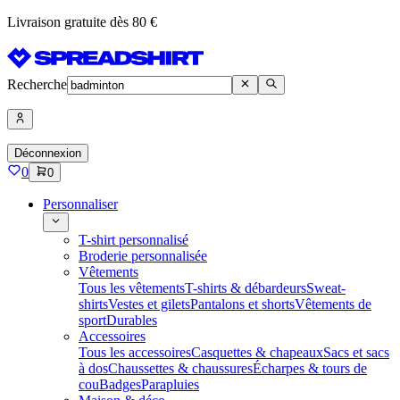
Livraison gratuite dès 80 €
Recherche
Déconnexion
0
0
Personnaliser
T-shirt personnalisé
Broderie personnalisée
Vêtements
Tous les vêtements
T-shirts & débardeurs
Sweat-
shirts
Vestes et gilets
Pantalons et shorts
Vêtements de
sport
Durables
Accessoires
Tous les accessoires
Casquettes & chapeaux
Sacs et sacs
à dos
Chaussettes & chaussures
Écharpes & tours de
cou
Badges
Parapluies