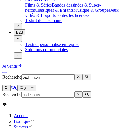
Films & Séries
Bandes dessinées & Super-
héros
Classiques & Enfants
Musique & Groupes
Jeux
vidéo & E-sports
Toutes les licences
T-shirt de la semaine
B2B
Textile personnalisé entreprise
Solutions commerciales
Je vends
Recherche
0
0
Recherche
Accueil
Boutique
Stickers