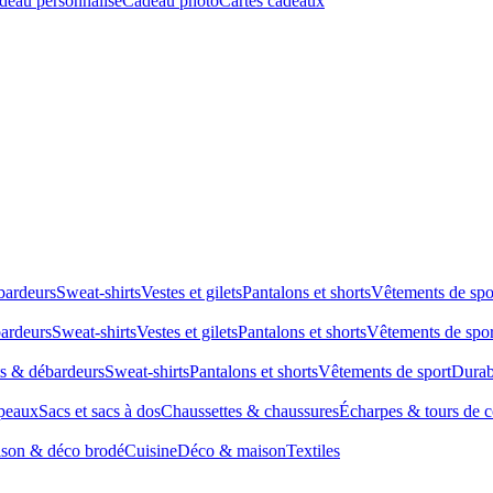
deau personnalisé
Cadeau photo
Cartes cadeaux
bardeurs
Sweat-shirts
Vestes et gilets
Pantalons et shorts
Vêtements de spo
bardeurs
Sweat-shirts
Vestes et gilets
Pantalons et shorts
Vêtements de spor
ts & débardeurs
Sweat-shirts
Pantalons et shorts
Vêtements de sport
Durab
peaux
Sacs et sacs à dos
Chaussettes & chaussures
Écharpes & tours de 
son & déco brodé
Cuisine
Déco & maison
Textiles