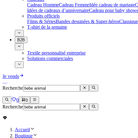
Cadeau Homme
Cadeau Femme
Idée cadeau de mariage​
C
Idées de cadeaux d’anniversaire
Cadeau pour baby showe
Produits officiels
Films & Séries
Bandes dessinées & Super-héros
Classique
T-shirt de la semaine
B2B
Textile personnalisé entreprise
Solutions commerciales
Je vends
Recherche
0
0
Recherche
Accueil
Boutique