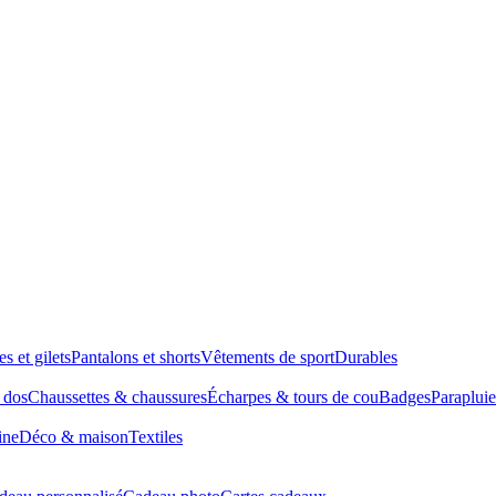
es et gilets
Pantalons et shorts
Vêtements de sport
Durables
à dos
Chaussettes & chaussures
Écharpes & tours de cou
Badges
Parapluie
ine
Déco & maison
Textiles