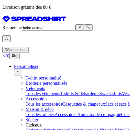
Livraison gratuite dès 80 €
Recherche
Déconnexion
0
0
Personnaliser
T-shirt personnalisé
Broderie personnalisée
Vêtements
Tous les vêtements
T-shirts & débardeurs
Sweat-shirts
Vest
Accessoires
Tous les accessoires
Casquettes & chapeaux
Sacs et sacs 
Maison & déco
Tous les articles
Accessoires Animaux de compagnie
Cuis
Sticker
Cadeaux