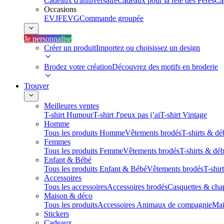
Cadeaux d'anniversaire
Cadeaux pour la fête des Pères
Ca
Occasions
EVJF
EVG
Commande groupée
Je personnalise
Créer un produit
Importez ou choisissez un design
Brodez votre création
Découvrez des motifs en broderie
Trouver
Meilleures ventes
T-shirt Humour
T-shirt J'peux pas j’ai
T-shirt Vintage
Homme
Tous les produits Homme
Vêtements brodés
T-shirts & dé
Femmes
Tous les produits Femme
Vêtements brodés
T-shirts & dé
Enfant & Bébé
Tous les produits Enfant & Bébé
Vêtements brodés
T-shir
Accessoires
Tous les accessoires
Accessoires brodés
Casquettes & cha
Maison & déco
Tous les produits
Accessoires Animaux de compagnie
Mai
Stickers
Cadeaux