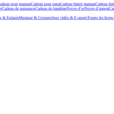
adeau pour maman
Cadeau pour papa
Cadeau future maman
Cadeau fut
r
Cadeau de naissance
Cadeau de baptême
Noces d’or
Noces d’argent
Cad
s & Enfants
Musique & Groupes
Jeux vidéo & E-sports
Toutes les licenc