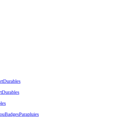
rt
Durables
t
Durables
les
cou
Badges
Parapluies