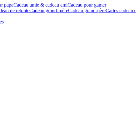
ur papa
Cadeau amie & cadeau ami
Cadeau pour gamer
eau de retraite
Cadeau grand-mère
Cadeau grand-père
Cartes cadeaux
es