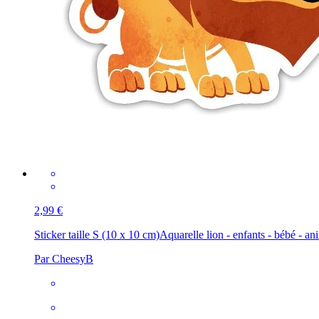
2,99 €
Sticker taille S (10 x 10 cm)
Aquarelle lion - enfants - bébé - an
Par CheesyB