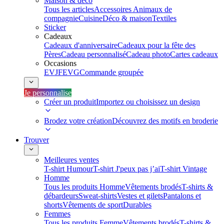
Maison & déco
Tous les articles
Accessoires Animaux de
compagnie
Cuisine
Déco & maison
Textiles
Sticker
Cadeaux
Cadeaux d'anniversaire
Cadeaux pour la fête des
Pères
Cadeau personnalisé
Cadeau photo
Cartes cadeaux
Occasions
EVJF
EVG
Commande groupée
Je personnalise
Créer un produit
Importez ou choisissez un design
Brodez votre création
Découvrez des motifs en broderie
Trouver
Meilleures ventes
T-shirt Humour
T-shirt J'peux pas j’ai
T-shirt Vintage
Homme
Tous les produits Homme
Vêtements brodés
T-shirts &
débardeurs
Sweat-shirts
Vestes et gilets
Pantalons et
shorts
Vêtements de sport
Durables
Femmes
Tous les produits Femme
Vêtements brodés
T-shirts &