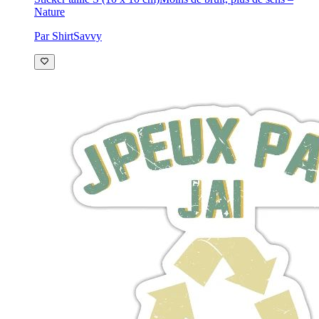
Nature
Par ShirtSavvy