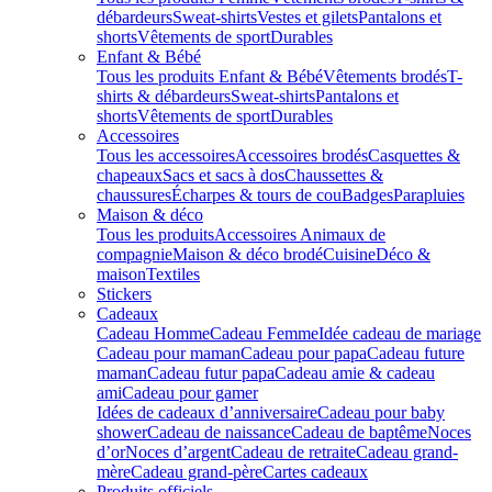
débardeurs
Sweat-shirts
Vestes et gilets
Pantalons et
shorts
Vêtements de sport
Durables
Enfant & Bébé
Tous les produits Enfant & Bébé
Vêtements brodés
T-
shirts & débardeurs
Sweat-shirts
Pantalons et
shorts
Vêtements de sport
Durables
Accessoires
Tous les accessoires
Accessoires brodés
Casquettes &
chapeaux
Sacs et sacs à dos
Chaussettes &
chaussures
Écharpes & tours de cou
Badges
Parapluies
Maison & déco
Tous les produits
Accessoires Animaux de
compagnie
Maison & déco brodé
Cuisine
Déco &
maison
Textiles
Stickers
Cadeaux
Cadeau Homme
Cadeau Femme
Idée cadeau de mariage​
Cadeau pour maman
Cadeau pour papa
Cadeau future
maman
Cadeau futur papa
Cadeau amie & cadeau
ami
Cadeau pour gamer
Idées de cadeaux d’anniversaire
Cadeau pour baby
shower
Cadeau de naissance
Cadeau de baptême
Noces
d’or
Noces d’argent
Cadeau de retraite
Cadeau grand-
mère
Cadeau grand-père
Cartes cadeaux
Produits officiels