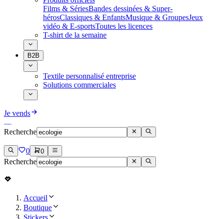
Films & Séries
Bandes dessinées & Super-
héros
Classiques & Enfants
Musique & Groupes
Jeux
vidéo & E-sports
Toutes les licences
T-shirt de la semaine
B2B
Textile personnalisé entreprise
Solutions commerciales
Je vends
Recherche
0
0
Recherche
Accueil
Boutique
Stickers