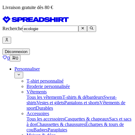
Livraison gratuite dès 80 €
Recherche
Déconnexion
0
0
Personnaliser
T-shirt personnalisé
Broderie personnalisée
Vêtements
Tous les vêtements
T-shirts & débardeurs
Sweat-
shirts
Vestes et gilets
Pantalons et shorts
Vêtements de
sport
Durables
Accessoires
Tous les accessoires
Casquettes & chapeaux
Sacs et sacs
à dos
Chaussettes & chaussures
Écharpes & tours de
cou
Badges
Parapluies