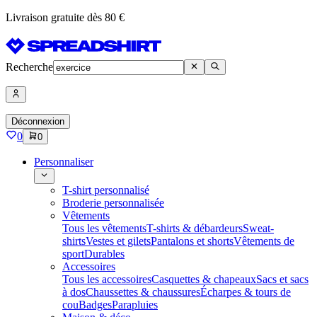
Livraison gratuite dès 80 €
Recherche
Déconnexion
0
0
Personnaliser
T-shirt personnalisé
Broderie personnalisée
Vêtements
Tous les vêtements
T-shirts & débardeurs
Sweat-
shirts
Vestes et gilets
Pantalons et shorts
Vêtements de
sport
Durables
Accessoires
Tous les accessoires
Casquettes & chapeaux
Sacs et sacs
à dos
Chaussettes & chaussures
Écharpes & tours de
cou
Badges
Parapluies