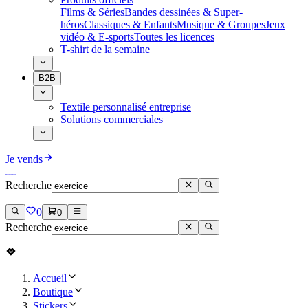
Films & Séries
Bandes dessinées & Super-
héros
Classiques & Enfants
Musique & Groupes
Jeux
vidéo & E-sports
Toutes les licences
T-shirt de la semaine
B2B
Textile personnalisé entreprise
Solutions commerciales
Je vends
Recherche
0
0
Recherche
Accueil
Boutique
Stickers