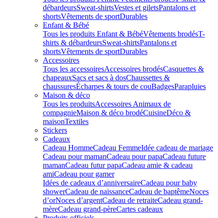
débardeurs
Sweat-shirts
Vestes et gilets
Pantalons et
shorts
Vêtements de sport
Durables
Enfant & Bébé
Tous les produits Enfant & Bébé
Vêtements brodés
T-
shirts & débardeurs
Sweat-shirts
Pantalons et
shorts
Vêtements de sport
Durables
Accessoires
Tous les accessoires
Accessoires brodés
Casquettes &
chapeaux
Sacs et sacs à dos
Chaussettes &
chaussures
Écharpes & tours de cou
Badges
Parapluies
Maison & déco
Tous les produits
Accessoires Animaux de
compagnie
Maison & déco brodé
Cuisine
Déco &
maison
Textiles
Stickers
Cadeaux
Cadeau Homme
Cadeau Femme
Idée cadeau de mariage​
Cadeau pour maman
Cadeau pour papa
Cadeau future
maman
Cadeau futur papa
Cadeau amie & cadeau
ami
Cadeau pour gamer
Idées de cadeaux d’anniversaire
Cadeau pour baby
shower
Cadeau de naissance
Cadeau de baptême
Noces
d’or
Noces d’argent
Cadeau de retraite
Cadeau grand-
mère
Cadeau grand-père
Cartes cadeaux
Produits officiels