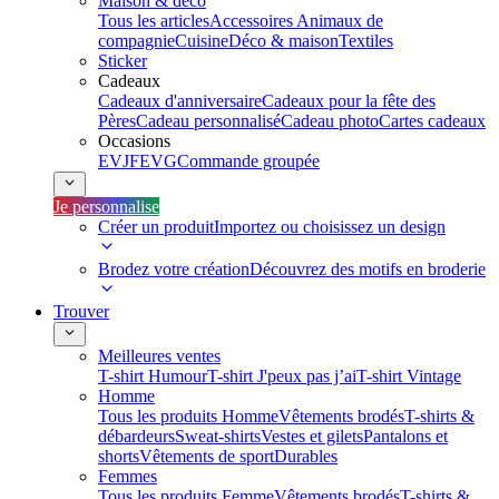
Maison & déco
Tous les articles
Accessoires Animaux de
compagnie
Cuisine
Déco & maison
Textiles
Sticker
Cadeaux
Cadeaux d'anniversaire
Cadeaux pour la fête des
Pères
Cadeau personnalisé
Cadeau photo
Cartes cadeaux
Occasions
EVJF
EVG
Commande groupée
Je personnalise
Créer un produit
Importez ou choisissez un design
Brodez votre création
Découvrez des motifs en broderie
Trouver
Meilleures ventes
T-shirt Humour
T-shirt J'peux pas j’ai
T-shirt Vintage
Homme
Tous les produits Homme
Vêtements brodés
T-shirts &
débardeurs
Sweat-shirts
Vestes et gilets
Pantalons et
shorts
Vêtements de sport
Durables
Femmes
Tous les produits Femme
Vêtements brodés
T-shirts &