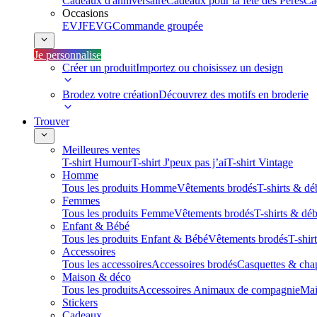
Cadeaux d'anniversaire
Cadeaux pour la fête des Pères
Ca
Occasions
EVJF
EVG
Commande groupée
Je personnalise
Créer un produit
Importez ou choisissez un design
Brodez votre création
Découvrez des motifs en broderie
Trouver
Meilleures ventes
T-shirt Humour
T-shirt J'peux pas j’ai
T-shirt Vintage
Homme
Tous les produits Homme
Vêtements brodés
T-shirts & dé
Femmes
Tous les produits Femme
Vêtements brodés
T-shirts & dé
Enfant & Bébé
Tous les produits Enfant & Bébé
Vêtements brodés
T-shir
Accessoires
Tous les accessoires
Accessoires brodés
Casquettes & cha
Maison & déco
Tous les produits
Accessoires Animaux de compagnie
Mai
Stickers
Cadeaux