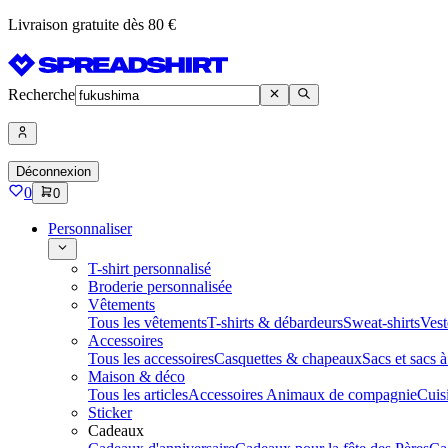
Livraison gratuite dès 80 €
Recherche
Déconnexion
0
0
Personnaliser
T-shirt personnalisé
Broderie personnalisée
Vêtements
Tous les vêtements
T-shirts & débardeurs
Sweat-shirts
Vest
Accessoires
Tous les accessoires
Casquettes & chapeaux
Sacs et sacs 
Maison & déco
Tous les articles
Accessoires Animaux de compagnie
Cuis
Sticker
Cadeaux