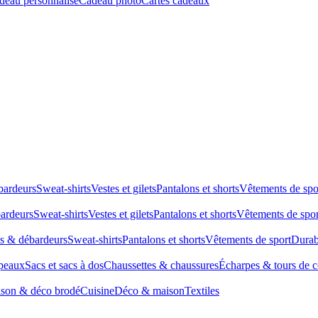
deau personnalisé
Cadeau photo
Cartes cadeaux
bardeurs
Sweat-shirts
Vestes et gilets
Pantalons et shorts
Vêtements de spo
bardeurs
Sweat-shirts
Vestes et gilets
Pantalons et shorts
Vêtements de spor
ts & débardeurs
Sweat-shirts
Pantalons et shorts
Vêtements de sport
Durab
peaux
Sacs et sacs à dos
Chaussettes & chaussures
Écharpes & tours de 
son & déco brodé
Cuisine
Déco & maison
Textiles