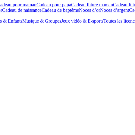
adeau pour maman
Cadeau pour papa
Cadeau future maman
Cadeau fut
r
Cadeau de naissance
Cadeau de baptême
Noces d’or
Noces d’argent
Cad
s & Enfants
Musique & Groupes
Jeux vidéo & E-sports
Toutes les licenc