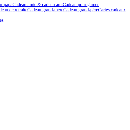
ur papa
Cadeau amie & cadeau ami
Cadeau pour gamer
eau de retraite
Cadeau grand-mère
Cadeau grand-père
Cartes cadeaux
es