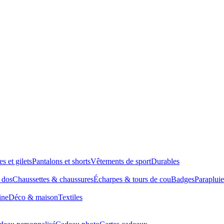
es et gilets
Pantalons et shorts
Vêtements de sport
Durables
à dos
Chaussettes & chaussures
Écharpes & tours de cou
Badges
Parapluie
ine
Déco & maison
Textiles