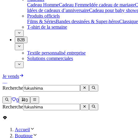
Cadeau Homme
Cadeau Femme
Idée cadeau de mariage​
C
Idées de cadeaux d’anniversaire
Cadeau pour baby showe
Produits officiels
Films & Séries
Bandes dessinées & Super-héros
Classique
T-shirt de la semaine
B2B
Textile personnalisé entreprise
Solutions commerciales
Je vends
Recherche
0
0
Recherche
Accueil
Boutique