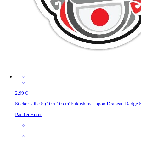
2,99 €
Sticker taille S (10 x 10 cm)
Fukushima Japon Drapeau Badge S
Par TeeHome