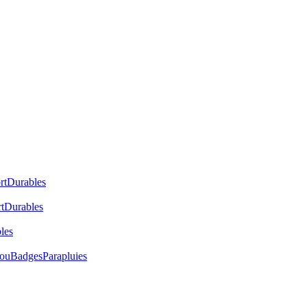
rt
Durables
t
Durables
les
cou
Badges
Parapluies