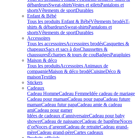
débardeurs
Sweat-shirts
Vestes et gilets
Pantalons et
shorts
Vêtements de sport
Durables
Enfant & Bébé
Tous les produits Enfant & Bébé
Vêtements brodés
T-
shirts & débardeurs
Sweat-shirts
Pantalons et
shorts
Vêtements de sport
Durables
Accessoires
Tous les accessoires
Accessoires brodés
Casquettes &
chapeaux
Sacs et sacs à dos
Chaussettes &
chaussures
Écharpes & tours de cou
Badges
Parapluies
Maison & déco
Tous les produits
Accessoires Animaux de
compagnie
Maison & déco brodé
Cuisine
Déco &
maison
Textiles
Stickers
Cadeaux
Cadeau Homme
Cadeau Femme
Idée cadeau de mariage​
Cadeau pour maman
Cadeau pour papa
Cadeau future
maman
Cadeau futur papa
Cadeau amie & cadeau
ami
Cadeau pour gamer
Idées de cadeaux d’anniversaire
Cadeau pour baby
shower
Cadeau de naissance
Cadeau de baptême
Noces
d’or
Noces d’argent
Cadeau de retraite
Cadeau grand-
mère
Cadeau grand-père
Cartes cadeaux
Produits officiels