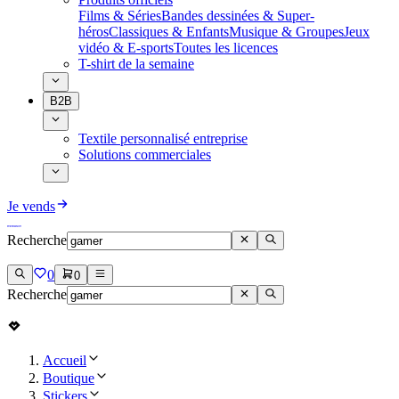
Films & Séries
Bandes dessinées & Super-
héros
Classiques & Enfants
Musique & Groupes
Jeux
vidéo & E-sports
Toutes les licences
T-shirt de la semaine
B2B
Textile personnalisé entreprise
Solutions commerciales
Je vends
Recherche
0
0
Recherche
Accueil
Boutique
Stickers