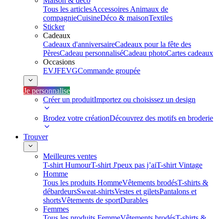
Maison & déco
Tous les articles
Accessoires Animaux de
compagnie
Cuisine
Déco & maison
Textiles
Sticker
Cadeaux
Cadeaux d'anniversaire
Cadeaux pour la fête des
Pères
Cadeau personnalisé
Cadeau photo
Cartes cadeaux
Occasions
EVJF
EVG
Commande groupée
Je personnalise
Créer un produit
Importez ou choisissez un design
Brodez votre création
Découvrez des motifs en broderie
Trouver
Meilleures ventes
T-shirt Humour
T-shirt J'peux pas j’ai
T-shirt Vintage
Homme
Tous les produits Homme
Vêtements brodés
T-shirts &
débardeurs
Sweat-shirts
Vestes et gilets
Pantalons et
shorts
Vêtements de sport
Durables
Femmes
Tous les produits Femme
Vêtements brodés
T-shirts &