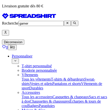
Livraison gratuite dès 80 €
Recherche
Déconnexion
0
0
Personnaliser
T-shirt personnalisé
Broderie personnalisée
Vêtements
Tous les vêtements
T-shirts & débardeurs
Sweat-
shirts
Vestes et gilets
Pantalons et shorts
Vêtements de
sport
Durables
Accessoires
Tous les accessoires
Casquettes & chapeaux
Sacs et sacs
à dos
Chaussettes & chaussures
Écharpes & tours de
cou
Badges
Parapluies