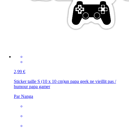
2,99 €
Sticker taille S (10 x 10 cm)
un papa geek ne vieillit pas /
humour papa gamer
Par Nanga