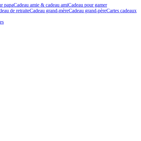
ur papa
Cadeau amie & cadeau ami
Cadeau pour gamer
eau de retraite
Cadeau grand-mère
Cadeau grand-père
Cartes cadeaux
es