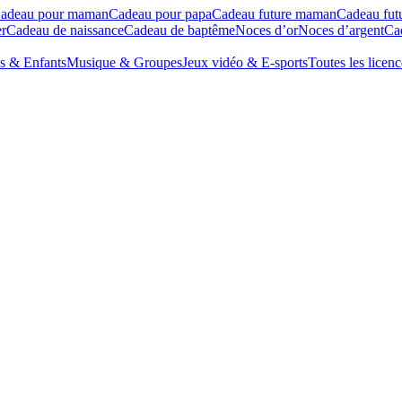
adeau pour maman
Cadeau pour papa
Cadeau future maman
Cadeau fut
r
Cadeau de naissance
Cadeau de baptême
Noces d’or
Noces d’argent
Cad
s & Enfants
Musique & Groupes
Jeux vidéo & E-sports
Toutes les licenc