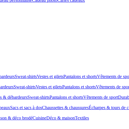
deau personnalisé
Cadeau photo
Cartes cadeaux
bardeurs
Sweat-shirts
Vestes et gilets
Pantalons et shorts
Vêtements de spo
bardeurs
Sweat-shirts
Vestes et gilets
Pantalons et shorts
Vêtements de spor
ts & débardeurs
Sweat-shirts
Pantalons et shorts
Vêtements de sport
Durab
peaux
Sacs et sacs à dos
Chaussettes & chaussures
Écharpes & tours de 
son & déco brodé
Cuisine
Déco & maison
Textiles