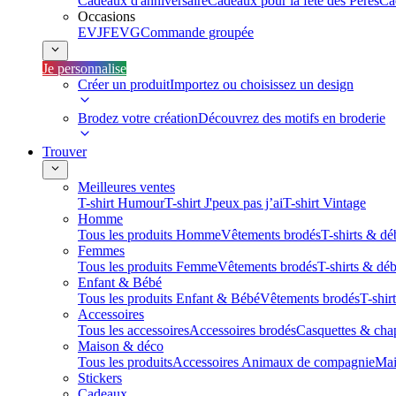
Cadeaux d'anniversaire
Cadeaux pour la fête des Pères
Ca
Occasions
EVJF
EVG
Commande groupée
Je personnalise
Créer un produit
Importez ou choisissez un design
Brodez votre création
Découvrez des motifs en broderie
Trouver
Meilleures ventes
T-shirt Humour
T-shirt J'peux pas j’ai
T-shirt Vintage
Homme
Tous les produits Homme
Vêtements brodés
T-shirts & dé
Femmes
Tous les produits Femme
Vêtements brodés
T-shirts & dé
Enfant & Bébé
Tous les produits Enfant & Bébé
Vêtements brodés
T-shir
Accessoires
Tous les accessoires
Accessoires brodés
Casquettes & cha
Maison & déco
Tous les produits
Accessoires Animaux de compagnie
Mai
Stickers
Cadeaux