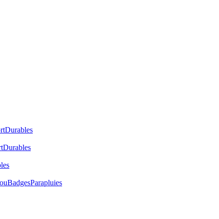
rt
Durables
t
Durables
les
cou
Badges
Parapluies