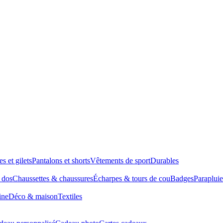
es et gilets
Pantalons et shorts
Vêtements de sport
Durables
à dos
Chaussettes & chaussures
Écharpes & tours de cou
Badges
Parapluie
ine
Déco & maison
Textiles