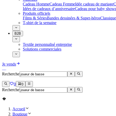
Cadeau Homme
Cadeau Femme
Idée cadeau de mariage​
C
Idées de cadeaux d’anniversaire
Cadeau pour baby showe
Produits officiels
Films & Séries
Bandes dessinées & Super-héros
Classique
T-shirt de la semaine
B2B
Textile personnalisé entreprise
Solutions commerciales
Je vends
Recherche
0
0
Recherche
Accueil
Boutique