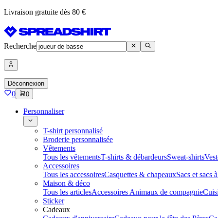
Livraison gratuite dès 80 €
Recherche
Déconnexion
0
0
Personnaliser
T-shirt personnalisé
Broderie personnalisée
Vêtements
Tous les vêtements
T-shirts & débardeurs
Sweat-shirts
Vest
Accessoires
Tous les accessoires
Casquettes & chapeaux
Sacs et sacs 
Maison & déco
Tous les articles
Accessoires Animaux de compagnie
Cuis
Sticker
Cadeaux