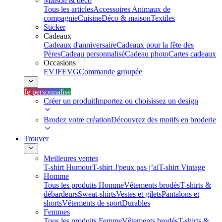
Maison & déco
Tous les articles
Accessoires Animaux de
compagnie
Cuisine
Déco & maison
Textiles
Sticker
Cadeaux
Cadeaux d'anniversaire
Cadeaux pour la fête des
Pères
Cadeau personnalisé
Cadeau photo
Cartes cadeaux
Occasions
EVJF
EVG
Commande groupée
Je personnalise
Créer un produit
Importez ou choisissez un design
Brodez votre création
Découvrez des motifs en broderie
Trouver
Meilleures ventes
T-shirt Humour
T-shirt J'peux pas j’ai
T-shirt Vintage
Homme
Tous les produits Homme
Vêtements brodés
T-shirts &
débardeurs
Sweat-shirts
Vestes et gilets
Pantalons et
shorts
Vêtements de sport
Durables
Femmes
Tous les produits Femme
Vêtements brodés
T-shirts &