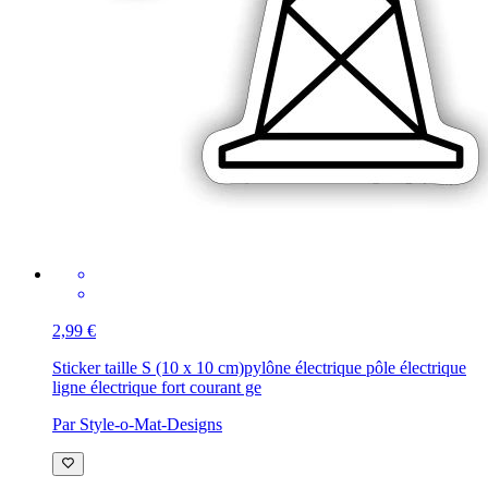
2,99 €
Sticker taille S (10 x 10 cm)
pylône électrique pôle électrique
ligne électrique fort courant ge
Par Style-o-Mat-Designs