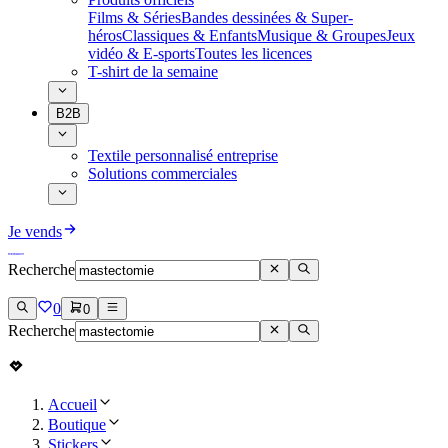
Films & Séries
Bandes dessinées & Super-
héros
Classiques & Enfants
Musique & Groupes
Jeux
vidéo & E-sports
Toutes les licences
T-shirt de la semaine
B2B
Textile personnalisé entreprise
Solutions commerciales
Je vends
Recherche
0
0
Recherche
Accueil
Boutique
Stickers