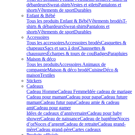
débardeurs
Sweat-shirts
Vestes et gilets
Pantalons et
shorts
Vêtements de sport
Durables
Enfant & Bébé
Tous les produits Enfant & Bébé
Vêtements brodés
T-
shirts & débardeurs
Sweat-shirts
Pantalons et
shorts
Vêtements de sport
Durables
Accessoires
Tous les accessoires
Accessoires brodés
Casquettes &
chapeaux
Sacs et sacs à dos
Chaussettes &
chaussures
Écharpes & tours de cou
Badges
Parapluies
Maison & déco
Tous les produits
Accessoires Animaux de
compagnie
Maison & déco brodé
Cuisine
Déco &
maison
Textiles
Stickers
Cadeaux
Cadeau Homme
Cadeau Femme
Idée cadeau de mariage​
Cadeau pour maman
Cadeau pour papa
Cadeau future
maman
Cadeau futur papa
Cadeau amie & cadeau
ami
Cadeau pour gamer
Idées de cadeaux d’anniversaire
Cadeau pour baby
shower
Cadeau de naissance
Cadeau de baptême
Noces
d’or
Noces d’argent
Cadeau de retraite
Cadeau grand-
mère
Cadeau grand-père
Cartes cadeaux
Produits officiels