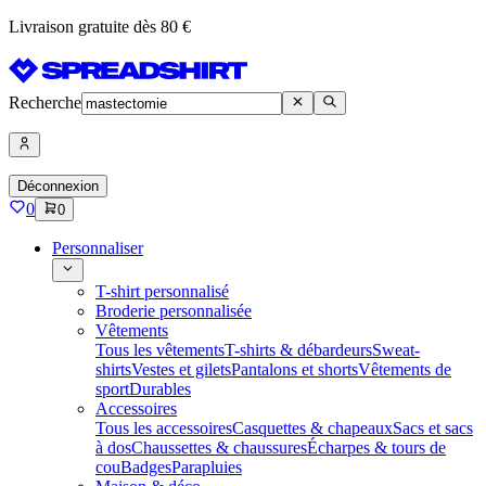
Livraison gratuite dès 80 €
Recherche
Déconnexion
0
0
Personnaliser
T-shirt personnalisé
Broderie personnalisée
Vêtements
Tous les vêtements
T-shirts & débardeurs
Sweat-
shirts
Vestes et gilets
Pantalons et shorts
Vêtements de
sport
Durables
Accessoires
Tous les accessoires
Casquettes & chapeaux
Sacs et sacs
à dos
Chaussettes & chaussures
Écharpes & tours de
cou
Badges
Parapluies