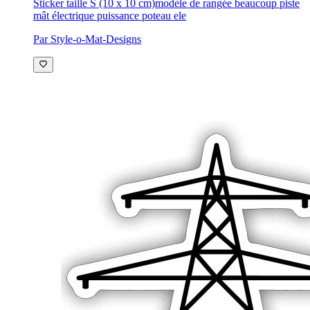
Sticker taille S (10 x 10 cm)
modèle de rangée beaucoup piste
mât électrique puissance poteau ele
Par Style-o-Mat-Designs