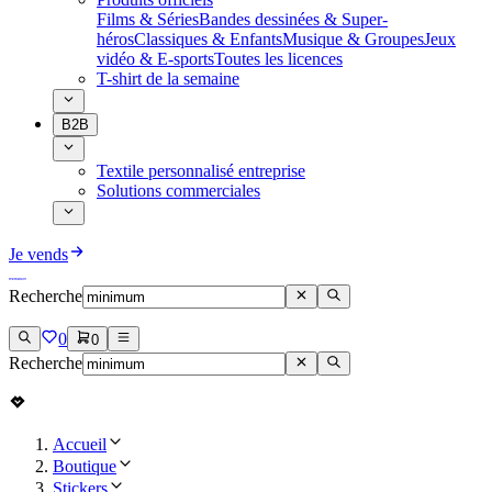
Films & Séries
Bandes dessinées & Super-
héros
Classiques & Enfants
Musique & Groupes
Jeux
vidéo & E-sports
Toutes les licences
T-shirt de la semaine
B2B
Textile personnalisé entreprise
Solutions commerciales
Je vends
Recherche
0
0
Recherche
Accueil
Boutique
Stickers