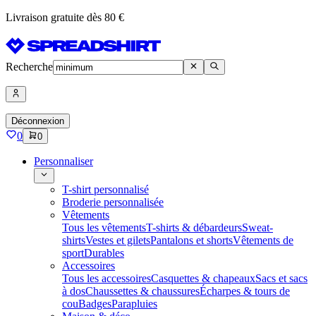
Livraison gratuite dès 80 €
Recherche
Déconnexion
0
0
Personnaliser
T-shirt personnalisé
Broderie personnalisée
Vêtements
Tous les vêtements
T-shirts & débardeurs
Sweat-
shirts
Vestes et gilets
Pantalons et shorts
Vêtements de
sport
Durables
Accessoires
Tous les accessoires
Casquettes & chapeaux
Sacs et sacs
à dos
Chaussettes & chaussures
Écharpes & tours de
cou
Badges
Parapluies