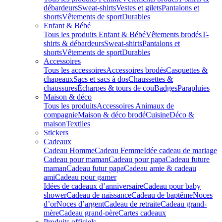
débardeurs
Sweat-shirts
Vestes et gilets
Pantalons et
shorts
Vêtements de sport
Durables
Enfant & Bébé
Tous les produits Enfant & Bébé
Vêtements brodés
T-
shirts & débardeurs
Sweat-shirts
Pantalons et
shorts
Vêtements de sport
Durables
Accessoires
Tous les accessoires
Accessoires brodés
Casquettes &
chapeaux
Sacs et sacs à dos
Chaussettes &
chaussures
Écharpes & tours de cou
Badges
Parapluies
Maison & déco
Tous les produits
Accessoires Animaux de
compagnie
Maison & déco brodé
Cuisine
Déco &
maison
Textiles
Stickers
Cadeaux
Cadeau Homme
Cadeau Femme
Idée cadeau de mariage​
Cadeau pour maman
Cadeau pour papa
Cadeau future
maman
Cadeau futur papa
Cadeau amie & cadeau
ami
Cadeau pour gamer
Idées de cadeaux d’anniversaire
Cadeau pour baby
shower
Cadeau de naissance
Cadeau de baptême
Noces
d’or
Noces d’argent
Cadeau de retraite
Cadeau grand-
mère
Cadeau grand-père
Cartes cadeaux
Produits officiels