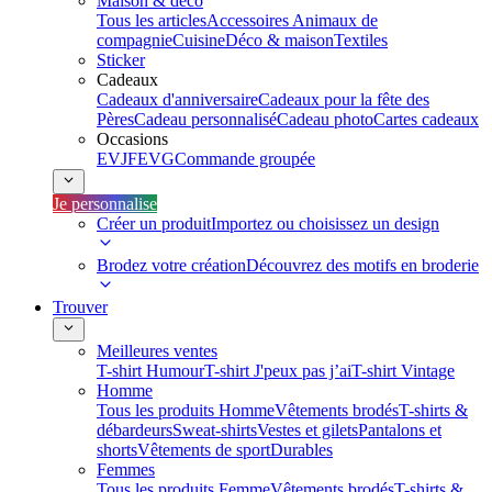
Maison & déco
Tous les articles
Accessoires Animaux de
compagnie
Cuisine
Déco & maison
Textiles
Sticker
Cadeaux
Cadeaux d'anniversaire
Cadeaux pour la fête des
Pères
Cadeau personnalisé
Cadeau photo
Cartes cadeaux
Occasions
EVJF
EVG
Commande groupée
Je personnalise
Créer un produit
Importez ou choisissez un design
Brodez votre création
Découvrez des motifs en broderie
Trouver
Meilleures ventes
T-shirt Humour
T-shirt J'peux pas j’ai
T-shirt Vintage
Homme
Tous les produits Homme
Vêtements brodés
T-shirts &
débardeurs
Sweat-shirts
Vestes et gilets
Pantalons et
shorts
Vêtements de sport
Durables
Femmes
Tous les produits Femme
Vêtements brodés
T-shirts &