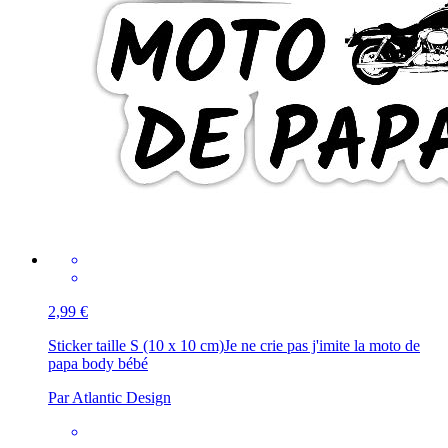
2,99 €
Sticker taille S (10 x 10 cm)
Je ne crie pas j'imite la moto de
papa body bébé
Par Atlantic Design