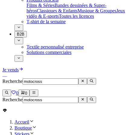
Films & Séries
Bandes dessinées & Super-
héros
Classiques & Enfants
Musique & Groupes
Jeux
vidéo & E-sports
Toutes les licences
T-shirt de la semaine
B2B
Textile personnalisé entreprise
Solutions commerciales
Je vends
Recherche
0
0
Recherche
Accueil
Boutique
Stickers