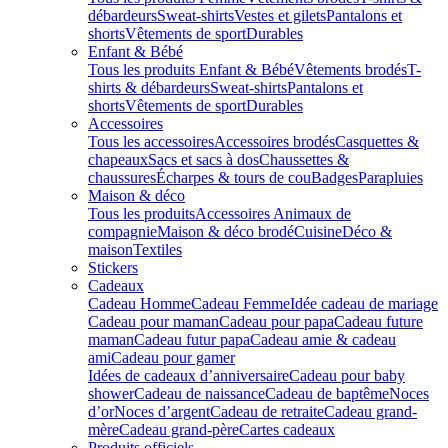
débardeurs
Sweat-shirts
Vestes et gilets
Pantalons et
shorts
Vêtements de sport
Durables
Enfant & Bébé
Tous les produits Enfant & Bébé
Vêtements brodés
T-
shirts & débardeurs
Sweat-shirts
Pantalons et
shorts
Vêtements de sport
Durables
Accessoires
Tous les accessoires
Accessoires brodés
Casquettes &
chapeaux
Sacs et sacs à dos
Chaussettes &
chaussures
Écharpes & tours de cou
Badges
Parapluies
Maison & déco
Tous les produits
Accessoires Animaux de
compagnie
Maison & déco brodé
Cuisine
Déco &
maison
Textiles
Stickers
Cadeaux
Cadeau Homme
Cadeau Femme
Idée cadeau de mariage​
Cadeau pour maman
Cadeau pour papa
Cadeau future
maman
Cadeau futur papa
Cadeau amie & cadeau
ami
Cadeau pour gamer
Idées de cadeaux d’anniversaire
Cadeau pour baby
shower
Cadeau de naissance
Cadeau de baptême
Noces
d’or
Noces d’argent
Cadeau de retraite
Cadeau grand-
mère
Cadeau grand-père
Cartes cadeaux
Produits officiels