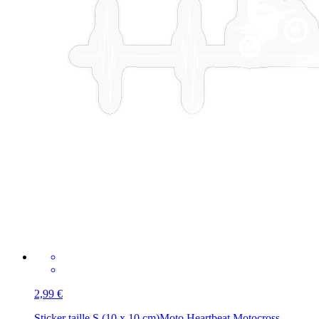
2,99 €
Sticker taille S (10 x 10 cm)
Moto Heartbeat Motocross