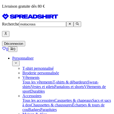
Livraison gratuite dès 80 €
Recherche
Déconnexion
0
0
Personnaliser
T-shirt personnalisé
Broderie personnalisée
Vêtements
Tous les vêtements
T-shirts & débardeurs
Sweat-
shirts
Vestes et gilets
Pantalons et shorts
Vêtements de
sport
Durables
Accessoires
Tous les accessoires
Casquettes & chapeaux
Sacs et sacs
à dos
Chaussettes & chaussures
Écharpes & tours de
cou
Badges
Parapluies