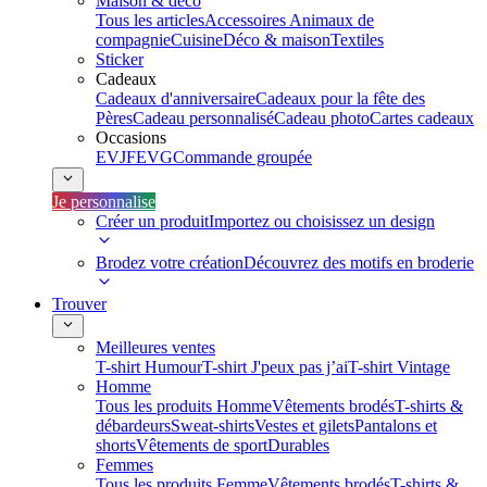
Maison & déco
Tous les articles
Accessoires Animaux de
compagnie
Cuisine
Déco & maison
Textiles
Sticker
Cadeaux
Cadeaux d'anniversaire
Cadeaux pour la fête des
Pères
Cadeau personnalisé
Cadeau photo
Cartes cadeaux
Occasions
EVJF
EVG
Commande groupée
Je personnalise
Créer un produit
Importez ou choisissez un design
Brodez votre création
Découvrez des motifs en broderie
Trouver
Meilleures ventes
T-shirt Humour
T-shirt J'peux pas j’ai
T-shirt Vintage
Homme
Tous les produits Homme
Vêtements brodés
T-shirts &
débardeurs
Sweat-shirts
Vestes et gilets
Pantalons et
shorts
Vêtements de sport
Durables
Femmes
Tous les produits Femme
Vêtements brodés
T-shirts &