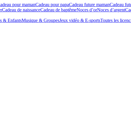
adeau pour maman
Cadeau pour papa
Cadeau future maman
Cadeau fut
r
Cadeau de naissance
Cadeau de baptême
Noces d’or
Noces d’argent
Cad
s & Enfants
Musique & Groupes
Jeux vidéo & E-sports
Toutes les licenc