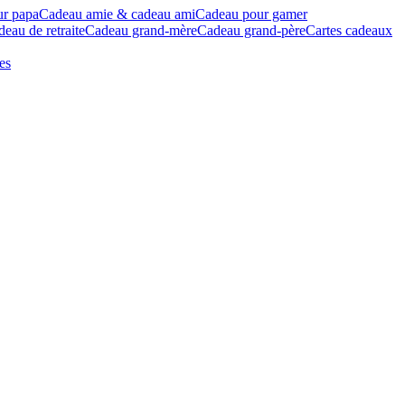
ur papa
Cadeau amie & cadeau ami
Cadeau pour gamer
eau de retraite
Cadeau grand-mère
Cadeau grand-père
Cartes cadeaux
es