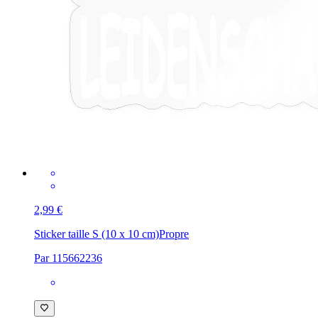
2,99 €
Sticker taille S (10 x 10 cm)
Propre
Par 115662236