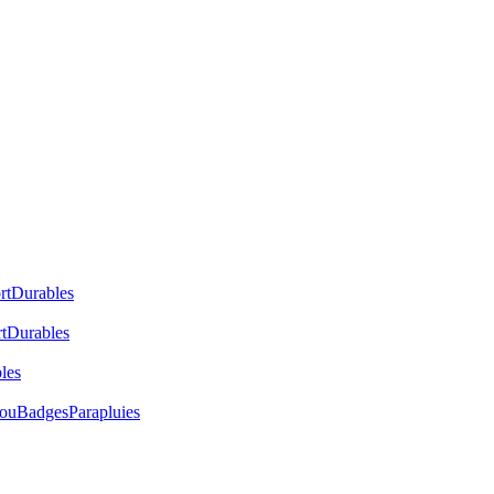
rt
Durables
t
Durables
les
cou
Badges
Parapluies