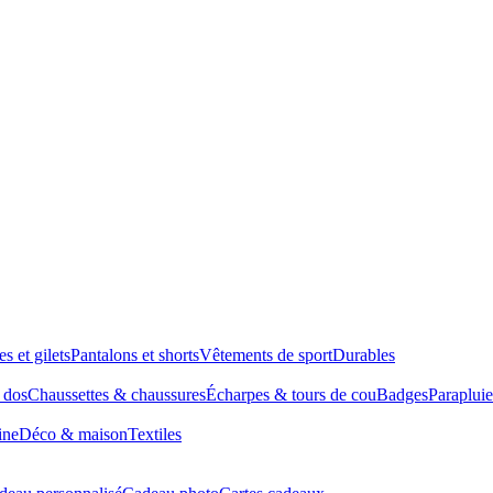
es et gilets
Pantalons et shorts
Vêtements de sport
Durables
à dos
Chaussettes & chaussures
Écharpes & tours de cou
Badges
Parapluie
ine
Déco & maison
Textiles