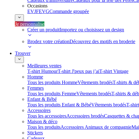
Cadeaux d'anniversaire
Cadeaux pour la fête des Pères
Ca
Occasions
EVJF
EVG
Commande groupée
Je personnalise
Créer un produit
Importez ou choisissez un design
Brodez votre création
Découvrez des motifs en broderie
Trouver
Meilleures ventes
T-shirt Humour
T-shirt J'peux pas j’ai
T-shirt Vintage
Homme
Tous les produits Homme
Vêtements brodés
T-shirts & dé
Femmes
Tous les produits Femme
Vêtements brodés
T-shirts & dé
Enfant & Bébé
Tous les produits Enfant & Bébé
Vêtements brodés
T-shir
Accessoires
Tous les accessoires
Accessoires brodés
Casquettes & cha
Maison & déco
Tous les produits
Accessoires Animaux de compagnie
Mai
Stickers
Cadeaux