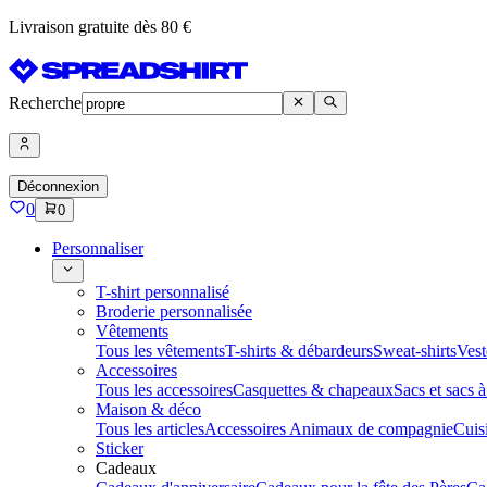
Livraison gratuite dès 80 €
Recherche
Déconnexion
0
0
Personnaliser
T-shirt personnalisé
Broderie personnalisée
Vêtements
Tous les vêtements
T-shirts & débardeurs
Sweat-shirts
Vest
Accessoires
Tous les accessoires
Casquettes & chapeaux
Sacs et sacs 
Maison & déco
Tous les articles
Accessoires Animaux de compagnie
Cuis
Sticker
Cadeaux