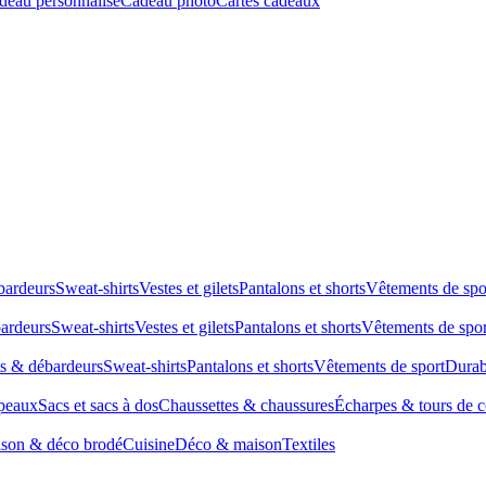
deau personnalisé
Cadeau photo
Cartes cadeaux
bardeurs
Sweat-shirts
Vestes et gilets
Pantalons et shorts
Vêtements de spo
bardeurs
Sweat-shirts
Vestes et gilets
Pantalons et shorts
Vêtements de spor
ts & débardeurs
Sweat-shirts
Pantalons et shorts
Vêtements de sport
Durab
peaux
Sacs et sacs à dos
Chaussettes & chaussures
Écharpes & tours de 
son & déco brodé
Cuisine
Déco & maison
Textiles