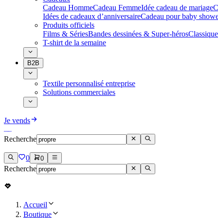
Cadeau Homme
Cadeau Femme
Idée cadeau de mariage​
C
Idées de cadeaux d’anniversaire
Cadeau pour baby showe
Produits officiels
Films & Séries
Bandes dessinées & Super-héros
Classique
T-shirt de la semaine
B2B
Textile personnalisé entreprise
Solutions commerciales
Je vends
Recherche
0
0
Recherche
Accueil
Boutique