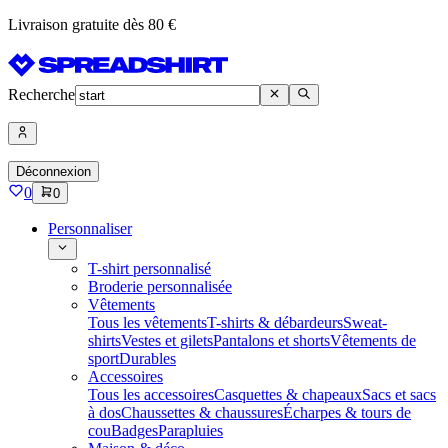
Livraison gratuite dès 80 €
Recherche
Déconnexion
0
0
Personnaliser
T-shirt personnalisé
Broderie personnalisée
Vêtements
Tous les vêtements
T-shirts & débardeurs
Sweat-
shirts
Vestes et gilets
Pantalons et shorts
Vêtements de
sport
Durables
Accessoires
Tous les accessoires
Casquettes & chapeaux
Sacs et sacs
à dos
Chaussettes & chaussures
Écharpes & tours de
cou
Badges
Parapluies