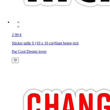
2,99 €
Sticker taille S (10 x 10 cm)
Start being rich
Par Cool Design lover