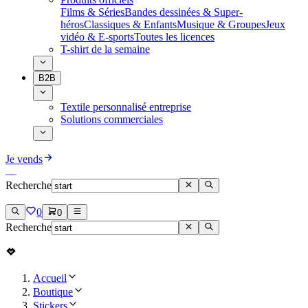
Films & Séries
Bandes dessinées & Super-
héros
Classiques & Enfants
Musique & Groupes
Jeux
vidéo & E-sports
Toutes les licences
T-shirt de la semaine
B2B
Textile personnalisé entreprise
Solutions commerciales
Je vends
Recherche
0
0
Recherche
Accueil
Boutique
Stickers