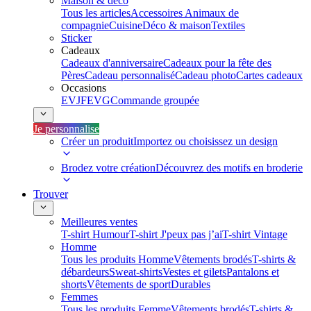
Maison & déco
Tous les articles
Accessoires Animaux de
compagnie
Cuisine
Déco & maison
Textiles
Sticker
Cadeaux
Cadeaux d'anniversaire
Cadeaux pour la fête des
Pères
Cadeau personnalisé
Cadeau photo
Cartes cadeaux
Occasions
EVJF
EVG
Commande groupée
Je personnalise
Créer un produit
Importez ou choisissez un design
Brodez votre création
Découvrez des motifs en broderie
Trouver
Meilleures ventes
T-shirt Humour
T-shirt J'peux pas j’ai
T-shirt Vintage
Homme
Tous les produits Homme
Vêtements brodés
T-shirts &
débardeurs
Sweat-shirts
Vestes et gilets
Pantalons et
shorts
Vêtements de sport
Durables
Femmes
Tous les produits Femme
Vêtements brodés
T-shirts &