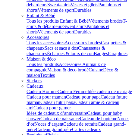
débardeurs
Sweat-shirts
Vestes et gilets
Pantalons et
shorts
Vêtements de sport
Durables
Enfant & Bébé
Tous les produits Enfant & Bébé
Vêtements brodés
T-
shirts & débardeurs
Sweat-shirts
Pantalons et
shorts
Vêtements de sport
Durables
Accessoires
Tous les accessoires
Accessoires brodés
Casquettes &
chapeaux
Sacs et sacs à dos
Chaussettes &
chaussures
Écharpes & tours de cou
Badges
Parapluies
Maison & déco
Tous les produits
Accessoires Animaux de
compagnie
Maison & déco brodé
Cuisine
Déco &
maison
Textiles
Stickers
Cadeaux
Cadeau Homme
Cadeau Femme
Idée cadeau de mariage​
Cadeau pour maman
Cadeau pour papa
Cadeau future
maman
Cadeau futur papa
Cadeau amie & cadeau
ami
Cadeau pour gamer
Idées de cadeaux d’anniversaire
Cadeau pour baby
shower
Cadeau de naissance
Cadeau de baptême
Noces
d’or
Noces d’argent
Cadeau de retraite
Cadeau grand-
mère
Cadeau grand-père
Cartes cadeaux
Produits officiels