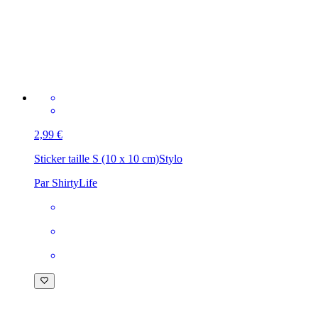
2,99 €
Sticker taille S (10 x 10 cm)
Stylo
Par ShirtyLife