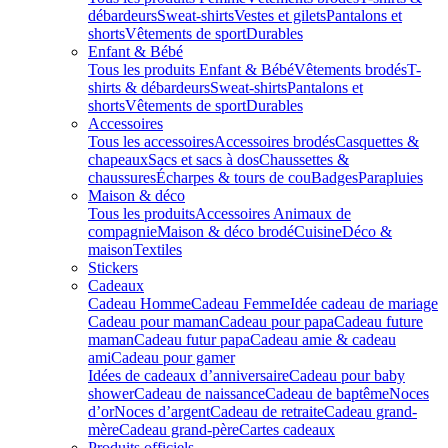
débardeurs
Sweat-shirts
Vestes et gilets
Pantalons et
shorts
Vêtements de sport
Durables
Enfant & Bébé
Tous les produits Enfant & Bébé
Vêtements brodés
T-
shirts & débardeurs
Sweat-shirts
Pantalons et
shorts
Vêtements de sport
Durables
Accessoires
Tous les accessoires
Accessoires brodés
Casquettes &
chapeaux
Sacs et sacs à dos
Chaussettes &
chaussures
Écharpes & tours de cou
Badges
Parapluies
Maison & déco
Tous les produits
Accessoires Animaux de
compagnie
Maison & déco brodé
Cuisine
Déco &
maison
Textiles
Stickers
Cadeaux
Cadeau Homme
Cadeau Femme
Idée cadeau de mariage​
Cadeau pour maman
Cadeau pour papa
Cadeau future
maman
Cadeau futur papa
Cadeau amie & cadeau
ami
Cadeau pour gamer
Idées de cadeaux d’anniversaire
Cadeau pour baby
shower
Cadeau de naissance
Cadeau de baptême
Noces
d’or
Noces d’argent
Cadeau de retraite
Cadeau grand-
mère
Cadeau grand-père
Cartes cadeaux
Produits officiels