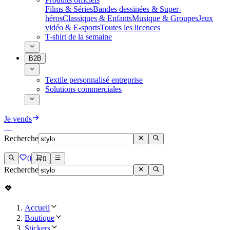
Films & Séries
Bandes dessinées & Super-
héros
Classiques & Enfants
Musique & Groupes
Jeux
vidéo & E-sports
Toutes les licences
T-shirt de la semaine
B2B
Textile personnalisé entreprise
Solutions commerciales
Je vends
Recherche
0
0
Recherche
Accueil
Boutique
Stickers