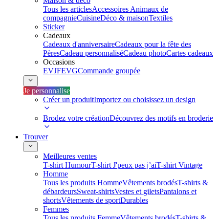
Maison & déco
Tous les articles
Accessoires Animaux de
compagnie
Cuisine
Déco & maison
Textiles
Sticker
Cadeaux
Cadeaux d'anniversaire
Cadeaux pour la fête des
Pères
Cadeau personnalisé
Cadeau photo
Cartes cadeaux
Occasions
EVJF
EVG
Commande groupée
Je personnalise
Créer un produit
Importez ou choisissez un design
Brodez votre création
Découvrez des motifs en broderie
Trouver
Meilleures ventes
T-shirt Humour
T-shirt J'peux pas j’ai
T-shirt Vintage
Homme
Tous les produits Homme
Vêtements brodés
T-shirts &
débardeurs
Sweat-shirts
Vestes et gilets
Pantalons et
shorts
Vêtements de sport
Durables
Femmes
Tous les produits Femme
Vêtements brodés
T-shirts &