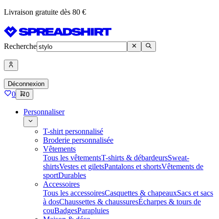
Livraison gratuite dès 80 €
Recherche
Déconnexion
0
0
Personnaliser
T-shirt personnalisé
Broderie personnalisée
Vêtements
Tous les vêtements
T-shirts & débardeurs
Sweat-
shirts
Vestes et gilets
Pantalons et shorts
Vêtements de
sport
Durables
Accessoires
Tous les accessoires
Casquettes & chapeaux
Sacs et sacs
à dos
Chaussettes & chaussures
Écharpes & tours de
cou
Badges
Parapluies