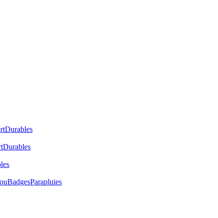
rt
Durables
t
Durables
les
cou
Badges
Parapluies