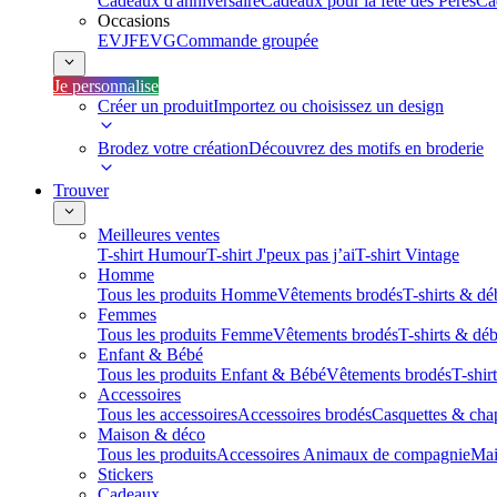
Cadeaux d'anniversaire
Cadeaux pour la fête des Pères
Ca
Occasions
EVJF
EVG
Commande groupée
Je personnalise
Créer un produit
Importez ou choisissez un design
Brodez votre création
Découvrez des motifs en broderie
Trouver
Meilleures ventes
T-shirt Humour
T-shirt J'peux pas j’ai
T-shirt Vintage
Homme
Tous les produits Homme
Vêtements brodés
T-shirts & dé
Femmes
Tous les produits Femme
Vêtements brodés
T-shirts & dé
Enfant & Bébé
Tous les produits Enfant & Bébé
Vêtements brodés
T-shir
Accessoires
Tous les accessoires
Accessoires brodés
Casquettes & cha
Maison & déco
Tous les produits
Accessoires Animaux de compagnie
Mai
Stickers
Cadeaux