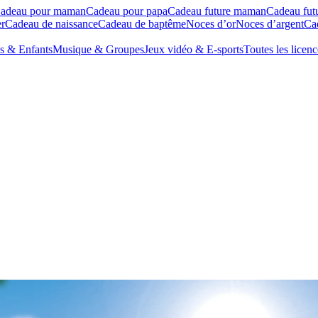
adeau pour maman
Cadeau pour papa
Cadeau future maman
Cadeau fut
r
Cadeau de naissance
Cadeau de baptême
Noces d’or
Noces d’argent
Cad
s & Enfants
Musique & Groupes
Jeux vidéo & E-sports
Toutes les licenc