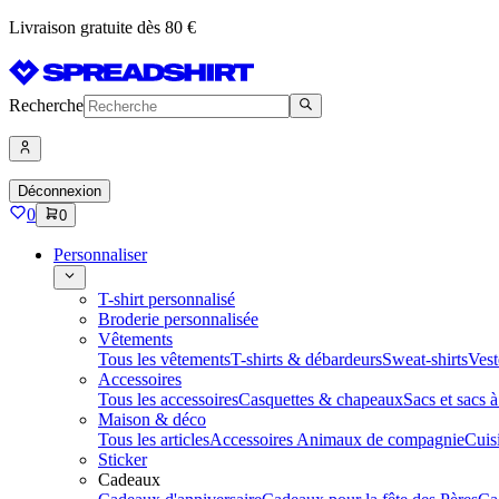
Livraison gratuite dès 80 €
Recherche
Déconnexion
0
0
Personnaliser
T-shirt personnalisé
Broderie personnalisée
Vêtements
Tous les vêtements
T-shirts & débardeurs
Sweat-shirts
Vest
Accessoires
Tous les accessoires
Casquettes & chapeaux
Sacs et sacs 
Maison & déco
Tous les articles
Accessoires Animaux de compagnie
Cuis
Sticker
Cadeaux