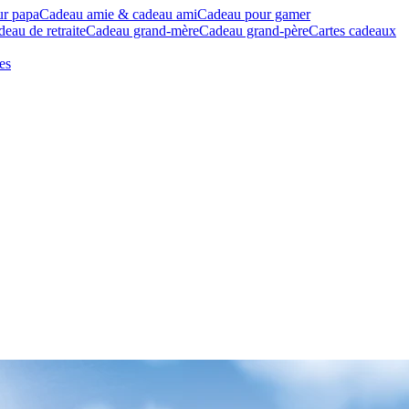
ur papa
Cadeau amie & cadeau ami
Cadeau pour gamer
eau de retraite
Cadeau grand-mère
Cadeau grand-père
Cartes cadeaux
es