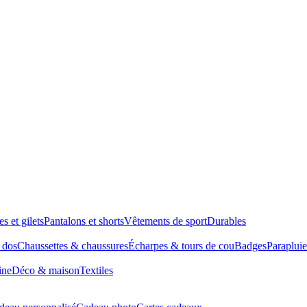
es et gilets
Pantalons et shorts
Vêtements de sport
Durables
à dos
Chaussettes & chaussures
Écharpes & tours de cou
Badges
Parapluie
ine
Déco & maison
Textiles