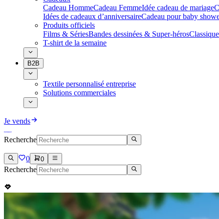
Cadeau Homme
Cadeau Femme
Idée cadeau de mariage​
C
Idées de cadeaux d’anniversaire
Cadeau pour baby showe
Produits officiels
Films & Séries
Bandes dessinées & Super-héros
Classique
T-shirt de la semaine
B2B
Textile personnalisé entreprise
Solutions commerciales
Je vends
Recherche
0
0
Recherche