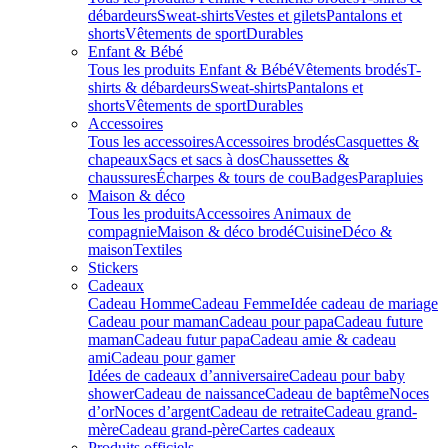
débardeurs
Sweat-shirts
Vestes et gilets
Pantalons et
shorts
Vêtements de sport
Durables
Enfant & Bébé
Tous les produits Enfant & Bébé
Vêtements brodés
T-
shirts & débardeurs
Sweat-shirts
Pantalons et
shorts
Vêtements de sport
Durables
Accessoires
Tous les accessoires
Accessoires brodés
Casquettes &
chapeaux
Sacs et sacs à dos
Chaussettes &
chaussures
Écharpes & tours de cou
Badges
Parapluies
Maison & déco
Tous les produits
Accessoires Animaux de
compagnie
Maison & déco brodé
Cuisine
Déco &
maison
Textiles
Stickers
Cadeaux
Cadeau Homme
Cadeau Femme
Idée cadeau de mariage​
Cadeau pour maman
Cadeau pour papa
Cadeau future
maman
Cadeau futur papa
Cadeau amie & cadeau
ami
Cadeau pour gamer
Idées de cadeaux d’anniversaire
Cadeau pour baby
shower
Cadeau de naissance
Cadeau de baptême
Noces
d’or
Noces d’argent
Cadeau de retraite
Cadeau grand-
mère
Cadeau grand-père
Cartes cadeaux
Produits officiels