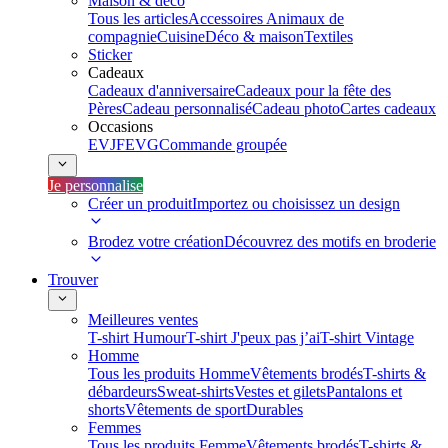
Maison & déco
Tous les articles
Accessoires Animaux de
compagnie
Cuisine
Déco & maison
Textiles
Sticker
Cadeaux
Cadeaux d'anniversaire
Cadeaux pour la fête des
Pères
Cadeau personnalisé
Cadeau photo
Cartes cadeaux
Occasions
EVJF
EVG
Commande groupée
Je personnalise
Créer un produit
Importez ou choisissez un design
Brodez votre création
Découvrez des motifs en broderie
Trouver
Meilleures ventes
T-shirt Humour
T-shirt J'peux pas j’ai
T-shirt Vintage
Homme
Tous les produits Homme
Vêtements brodés
T-shirts &
débardeurs
Sweat-shirts
Vestes et gilets
Pantalons et
shorts
Vêtements de sport
Durables
Femmes
Tous les produits Femme
Vêtements brodés
T-shirts &