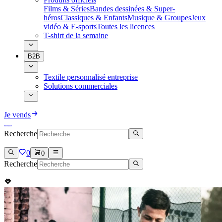
Films & Séries
Bandes dessinées & Super-
héros
Classiques & Enfants
Musique & Groupes
Jeux
vidéo & E-sports
Toutes les licences
T-shirt de la semaine
B2B
Textile personnalisé entreprise
Solutions commerciales
Je vends
Recherche
0
0
Recherche