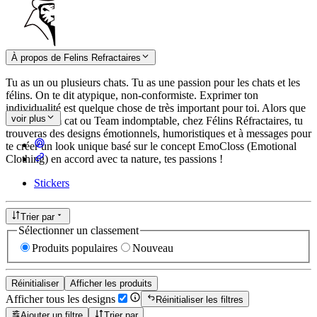
À propos de Felins Refractaires
Tu as un ou plusieurs chats. Tu as une passion pour les chats et les
félins. On te dit atypique, non-conformiste. Exprimer ton
individualité est quelque chose de très important pour toi. Alors que
voir plus
tu sois Team cat ou Team indomptable, chez Félins Réfractaires, tu
trouveras des designs émotionnels, humoristiques et à messages pour
te créer un look unique basé sur le concept EmoCloss (Emotional
Clothing) en accord avec ta nature, tes passions !
Stickers
Trier par
Sélectionner un classement
Produits populaires
Nouveau
Réinitialiser
Afficher les produits
Afficher tous les designs
Réinitialiser les filtres
Ajouter un filtre
Trier par