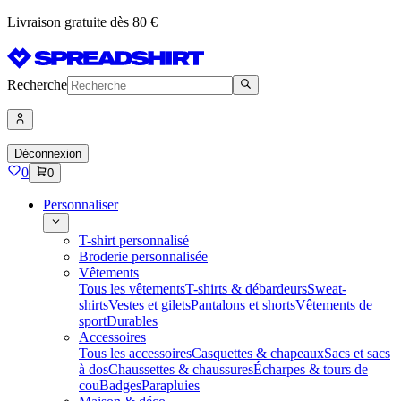
Livraison gratuite dès 80 €
Recherche
Déconnexion
0
0
Personnaliser
T-shirt personnalisé
Broderie personnalisée
Vêtements
Tous les vêtements
T-shirts & débardeurs
Sweat-
shirts
Vestes et gilets
Pantalons et shorts
Vêtements de
sport
Durables
Accessoires
Tous les accessoires
Casquettes & chapeaux
Sacs et sacs
à dos
Chaussettes & chaussures
Écharpes & tours de
cou
Badges
Parapluies