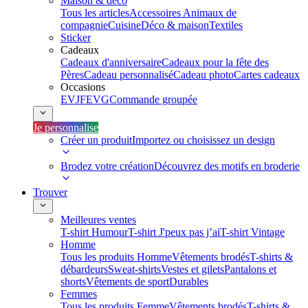
Maison & déco
Tous les articles
Accessoires Animaux de
compagnie
Cuisine
Déco & maison
Textiles
Sticker
Cadeaux
Cadeaux d'anniversaire
Cadeaux pour la fête des
Pères
Cadeau personnalisé
Cadeau photo
Cartes cadeaux
Occasions
EVJF
EVG
Commande groupée
Je personnalise
Créer un produit
Importez ou choisissez un design
Brodez votre création
Découvrez des motifs en broderie
Trouver
Meilleures ventes
T-shirt Humour
T-shirt J'peux pas j’ai
T-shirt Vintage
Homme
Tous les produits Homme
Vêtements brodés
T-shirts &
débardeurs
Sweat-shirts
Vestes et gilets
Pantalons et
shorts
Vêtements de sport
Durables
Femmes
Tous les produits Femme
Vêtements brodés
T-shirts &