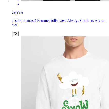
29,99 €
T-shirt contrasté Femme
Trolls Love Always Couleurs Arc-en-
ciel