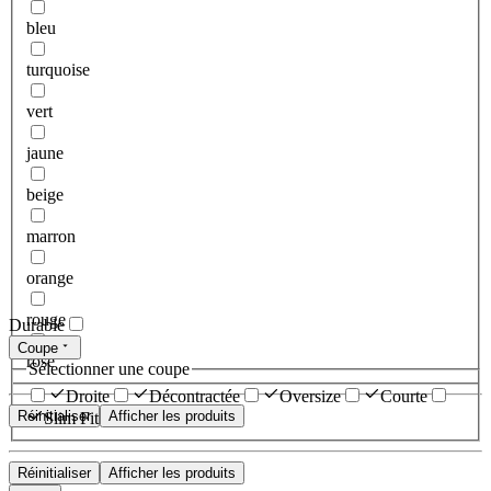
bleu
turquoise
vert
jaune
beige
marron
orange
rouge
Durable
Coupe
rose
Sélectionner une coupe
Droite
Décontractée
Oversize
Courte
Réinitialiser
Afficher les produits
Slim Fit
Réinitialiser
Afficher les produits