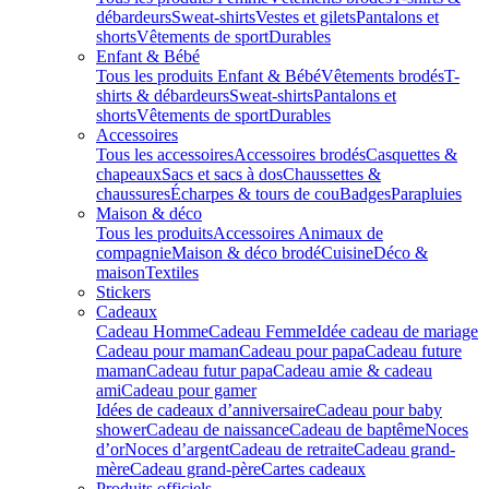
débardeurs
Sweat-shirts
Vestes et gilets
Pantalons et
shorts
Vêtements de sport
Durables
Enfant & Bébé
Tous les produits Enfant & Bébé
Vêtements brodés
T-
shirts & débardeurs
Sweat-shirts
Pantalons et
shorts
Vêtements de sport
Durables
Accessoires
Tous les accessoires
Accessoires brodés
Casquettes &
chapeaux
Sacs et sacs à dos
Chaussettes &
chaussures
Écharpes & tours de cou
Badges
Parapluies
Maison & déco
Tous les produits
Accessoires Animaux de
compagnie
Maison & déco brodé
Cuisine
Déco &
maison
Textiles
Stickers
Cadeaux
Cadeau Homme
Cadeau Femme
Idée cadeau de mariage​
Cadeau pour maman
Cadeau pour papa
Cadeau future
maman
Cadeau futur papa
Cadeau amie & cadeau
ami
Cadeau pour gamer
Idées de cadeaux d’anniversaire
Cadeau pour baby
shower
Cadeau de naissance
Cadeau de baptême
Noces
d’or
Noces d’argent
Cadeau de retraite
Cadeau grand-
mère
Cadeau grand-père
Cartes cadeaux
Produits officiels