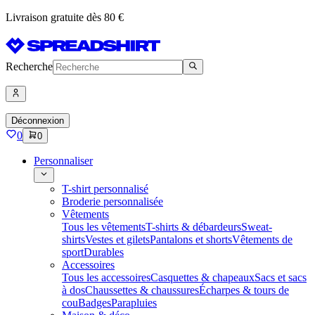
Livraison gratuite dès 80 €
Recherche
Déconnexion
0
0
Personnaliser
T-shirt personnalisé
Broderie personnalisée
Vêtements
Tous les vêtements
T-shirts & débardeurs
Sweat-
shirts
Vestes et gilets
Pantalons et shorts
Vêtements de
sport
Durables
Accessoires
Tous les accessoires
Casquettes & chapeaux
Sacs et sacs
à dos
Chaussettes & chaussures
Écharpes & tours de
cou
Badges
Parapluies