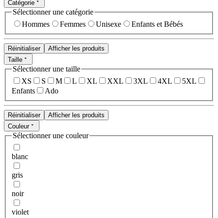
Catégorie
Sélectionner une catégorie
Hommes
Femmes
Unisexe
Enfants et Bébés
Réinitialiser
Afficher les produits
Taille
Sélectionner une taille
XS
S
M
L
XL
XXL
3XL
4XL
5XL
Enfants
Ado
Réinitialiser
Afficher les produits
Couleur
Sélectionner une couleur
blanc
gris
noir
violet