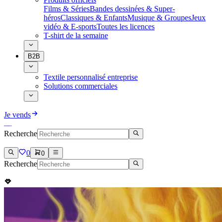
Films & Séries
Bandes dessinées & Super-
héros
Classiques & Enfants
Musique & Groupes
Jeux
vidéo & E-sports
Toutes les licences
T-shirt de la semaine
B2B
Textile personnalisé entreprise
Solutions commerciales
Je vends
Recherche
0
0
Recherche