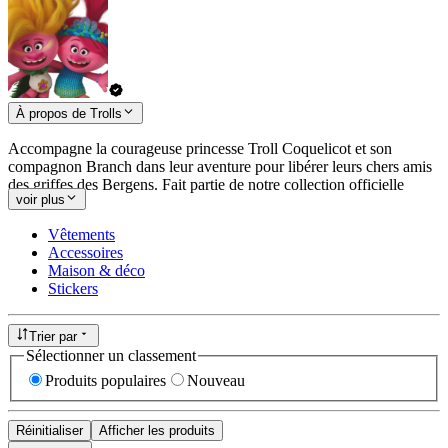
À propos de Trolls
Accompagne la courageuse princesse Troll Coquelicot et son
compagnon Branch dans leur aventure pour libérer leurs chers amis
des griffes des Bergens. Fait partie de notre collection officielle
voir plus
Trolls.
Vêtements
Accessoires
Maison & déco
Stickers
Trier par
Sélectionner un classement
Produits populaires
Nouveau
Réinitialiser
Afficher les produits