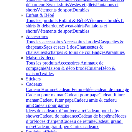
débardeurs
Sweat-shirts
Vestes et gilets
Pantalons et
shorts
Vêtements de sport
Durables
Enfant & Bébé
Tous les produits Enfant & Bébé
Vêtements brodés
T-
shirts & débardeurs
Sweat-shirts
Pantalons et
shorts
Vêtements de sport
Durables
Accessoires
Tous les accessoires
Accessoires brodés
Casquettes &
chapeaux
Sacs et sacs à dos
Chaussettes &
chaussures
Écharpes & tours de cou
Badges
Parapluies
Maison & déco
Tous les produits
Accessoires Animaux de
compagnie
Maison & déco brodé
Cuisine
Déco &
maison
Textiles
Stickers
Cadeaux
Cadeau Homme
Cadeau Femme
Idée cadeau de mariage​
Cadeau pour maman
Cadeau pour papa
Cadeau future
maman
Cadeau futur papa
Cadeau amie & cadeau
ami
Cadeau pour gamer
Idées de cadeaux d’anniversaire
Cadeau pour baby
shower
Cadeau de naissance
Cadeau de baptême
Noces
d’or
Noces d’argent
Cadeau de retraite
Cadeau grand-
mère
Cadeau grand-père
Cartes cadeaux
Produits officiels