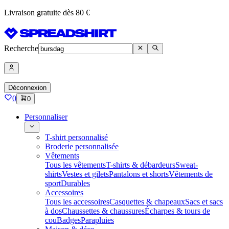
Livraison gratuite dès 80 €
Recherche
Déconnexion
0
0
Personnaliser
T-shirt personnalisé
Broderie personnalisée
Vêtements
Tous les vêtements
T-shirts & débardeurs
Sweat-
shirts
Vestes et gilets
Pantalons et shorts
Vêtements de
sport
Durables
Accessoires
Tous les accessoires
Casquettes & chapeaux
Sacs et sacs
à dos
Chaussettes & chaussures
Écharpes & tours de
cou
Badges
Parapluies