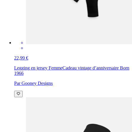
22,99 €
Legging en jersey Femme
Cadeau vintage d’anniversaire Born
1966
Par Gooney Designs