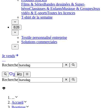
Films & Séries
Bandes dessinées & Super-
héros
Classiques & Enfants
Musique & Groupes
Jeux
vidéo & E-sports
Toutes les licences
T-shirt de la semaine
B2B
Textile personnalisé entreprise
Solutions commerciales
Je vends
Recherche
0
0
Recherche
...
Accueil
Boutique