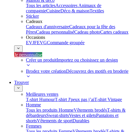
Maison & déco
Tous les articles
Accessoires Animaux de
compagnie
Cuisine
Déco & maison
Textiles
Sticker
Cadeaux
Cadeaux d'anniversaire
Cadeaux pour la fête des
Pères
Cadeau personnalisé
Cadeau photo
Cartes cadeaux
Occasions
EVJF
EVG
Commande groupée
Je personnalise
Créer un produit
Importez ou choisissez un design
Brodez votre création
Découvrez des motifs en broderie
Trouver
Meilleures ventes
T-shirt Humour
T-shirt J'peux pas j’ai
T-shirt Vintage
Homme
Tous les produits Homme
Vêtements brodés
T-shirts &
débardeurs
Sweat-shirts
Vestes et gilets
Pantalons et
shorts
Vêtements de sport
Durables
Femmes
Tous les produits Femme
Vêtements brodés
T-shirts &