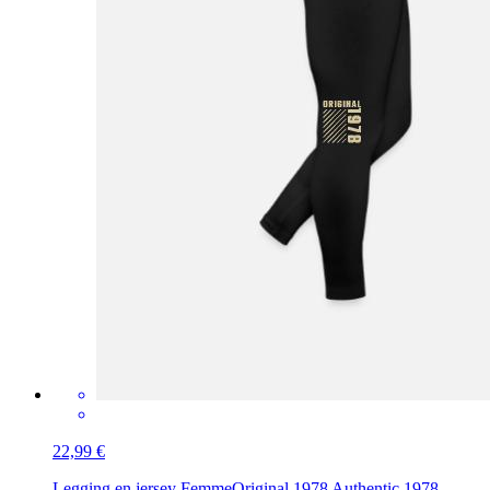
22,99 €
Legging en jersey Femme
Original 1978 Authentic 1978