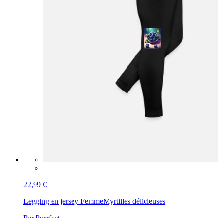
22,99 €
Legging en jersey Femme
Myrtilles délicieuses
Par Purrfect