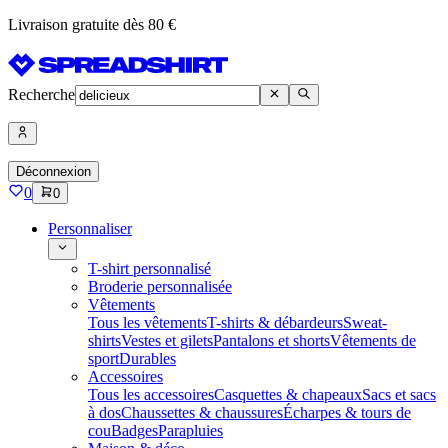
Livraison gratuite dès 80 €
Recherche
Déconnexion
0
0
Personnaliser
T-shirt personnalisé
Broderie personnalisée
Vêtements
Tous les vêtements
T-shirts & débardeurs
Sweat-
shirts
Vestes et gilets
Pantalons et shorts
Vêtements de
sport
Durables
Accessoires
Tous les accessoires
Casquettes & chapeaux
Sacs et sacs
à dos
Chaussettes & chaussures
Écharpes & tours de
cou
Badges
Parapluies