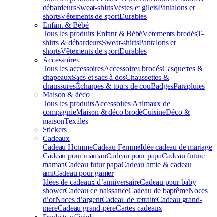
débardeurs
Sweat-shirts
Vestes et gilets
Pantalons et
shorts
Vêtements de sport
Durables
Enfant & Bébé
Tous les produits Enfant & Bébé
Vêtements brodés
T-
shirts & débardeurs
Sweat-shirts
Pantalons et
shorts
Vêtements de sport
Durables
Accessoires
Tous les accessoires
Accessoires brodés
Casquettes &
chapeaux
Sacs et sacs à dos
Chaussettes &
chaussures
Écharpes & tours de cou
Badges
Parapluies
Maison & déco
Tous les produits
Accessoires Animaux de
compagnie
Maison & déco brodé
Cuisine
Déco &
maison
Textiles
Stickers
Cadeaux
Cadeau Homme
Cadeau Femme
Idée cadeau de mariage​
Cadeau pour maman
Cadeau pour papa
Cadeau future
maman
Cadeau futur papa
Cadeau amie & cadeau
ami
Cadeau pour gamer
Idées de cadeaux d’anniversaire
Cadeau pour baby
shower
Cadeau de naissance
Cadeau de baptême
Noces
d’or
Noces d’argent
Cadeau de retraite
Cadeau grand-
mère
Cadeau grand-père
Cartes cadeaux
Produits officiels