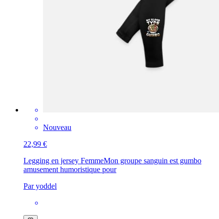
Nouveau
22,99 €
Legging en jersey Femme
Mon groupe sanguin est gumbo
amusement humoristique pour
Par yoddel