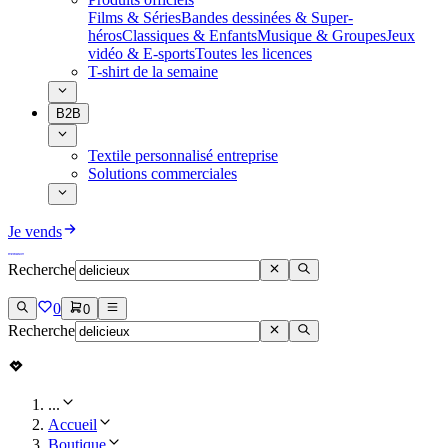
Films & Séries
Bandes dessinées & Super-
héros
Classiques & Enfants
Musique & Groupes
Jeux
vidéo & E-sports
Toutes les licences
T-shirt de la semaine
B2B
Textile personnalisé entreprise
Solutions commerciales
Je vends
Recherche
0
0
Recherche
...
Accueil
Boutique