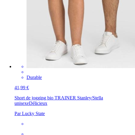
Durable
41,99 €
Short de jogging bio TRAINER Stanley/Stella
unisexe
Délicieux
Par Lucky State