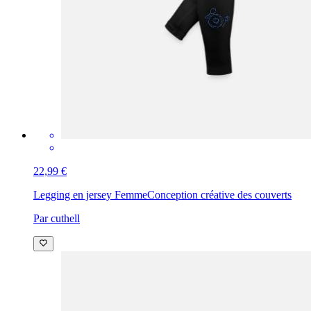
22,99 €
Legging en jersey Femme
Conception créative des couverts
Par cuthell