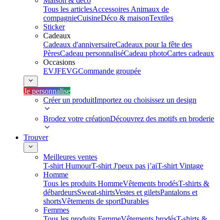
Maison & déco
Tous les articles
Accessoires Animaux de
compagnie
Cuisine
Déco & maison
Textiles
Sticker
Cadeaux
Cadeaux d'anniversaire
Cadeaux pour la fête des
Pères
Cadeau personnalisé
Cadeau photo
Cartes cadeaux
Occasions
EVJF
EVG
Commande groupée
Je personnalise
Créer un produit
Importez ou choisissez un design
Brodez votre création
Découvrez des motifs en broderie
Trouver
Meilleures ventes
T-shirt Humour
T-shirt J'peux pas j’ai
T-shirt Vintage
Homme
Tous les produits Homme
Vêtements brodés
T-shirts &
débardeurs
Sweat-shirts
Vestes et gilets
Pantalons et
shorts
Vêtements de sport
Durables
Femmes
Tous les produits Femme
Vêtements brodés
T-shirts &