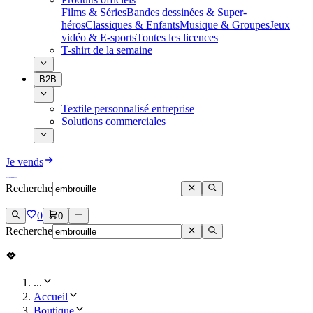
Films & Séries
Bandes dessinées & Super-
héros
Classiques & Enfants
Musique & Groupes
Jeux
vidéo & E-sports
Toutes les licences
T-shirt de la semaine
B2B
Textile personnalisé entreprise
Solutions commerciales
Je vends
Recherche
0
0
Recherche
...
Accueil
Boutique