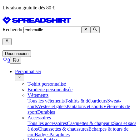
Livraison gratuite dès 80 €
Recherche
Déconnexion
0
0
Personnaliser
T-shirt personnalisé
Broderie personnalisée
Vêtements
Tous les vêtements
T-shirts & débardeurs
Sweat-
shirts
Vestes et gilets
Pantalons et shorts
Vêtements de
sport
Durables
Accessoires
Tous les accessoires
Casquettes & chapeaux
Sacs et sacs
à dos
Chaussettes & chaussures
Écharpes & tours de
cou
Badges
Parapluies