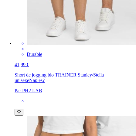
Durable
41,99 €
Short de jogging bio TRAINER Stanley/Stella
unisexe
Naples?
Par PH2 LAB