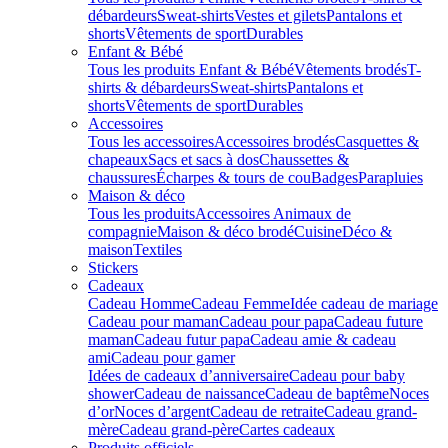
débardeurs
Sweat-shirts
Vestes et gilets
Pantalons et
shorts
Vêtements de sport
Durables
Enfant & Bébé
Tous les produits Enfant & Bébé
Vêtements brodés
T-
shirts & débardeurs
Sweat-shirts
Pantalons et
shorts
Vêtements de sport
Durables
Accessoires
Tous les accessoires
Accessoires brodés
Casquettes &
chapeaux
Sacs et sacs à dos
Chaussettes &
chaussures
Écharpes & tours de cou
Badges
Parapluies
Maison & déco
Tous les produits
Accessoires Animaux de
compagnie
Maison & déco brodé
Cuisine
Déco &
maison
Textiles
Stickers
Cadeaux
Cadeau Homme
Cadeau Femme
Idée cadeau de mariage​
Cadeau pour maman
Cadeau pour papa
Cadeau future
maman
Cadeau futur papa
Cadeau amie & cadeau
ami
Cadeau pour gamer
Idées de cadeaux d’anniversaire
Cadeau pour baby
shower
Cadeau de naissance
Cadeau de baptême
Noces
d’or
Noces d’argent
Cadeau de retraite
Cadeau grand-
mère
Cadeau grand-père
Cartes cadeaux
Produits officiels