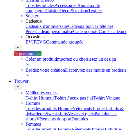
Maison & déco
Tous les articles
Accessoires Animaux de
compagnie
Cuisine
Déco & maison
Textiles
Sticker
Cadeaux
Cadeaux d'anniversaire
Cadeaux pour la fête des
Pères
Cadeau personnalisé
Cadeau photo
Cartes cadeaux
Occasions
EVJF
EVG
Commande groupée
Je personnalise
Créer un produit
Importez ou choisissez un design
Brodez votre création
Découvrez des motifs en broderie
Trouver
Meilleures ventes
T-shirt Humour
T-shirt J'peux pas j’ai
T-shirt Vintage
Homme
Tous les produits Homme
Vêtements brodés
T-shirts &
débardeurs
Sweat-shirts
Vestes et gilets
Pantalons et
shorts
Vêtements de sport
Durables
Femmes
Tous les produits Femme
Vêtements brodés
T-shirts &