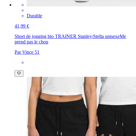
Durable
41,99 €
Short de jogging bio TRAINER Stanley/Stella unisexe
Me
prend pas le chou
Par Vince 51