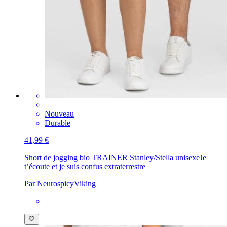
Nouveau
Durable
41,99 €
Short de jogging bio TRAINER Stanley/Stella unisexe
Je
t’écoute et je suis confus extraterrestre
Par NeurospicyViking