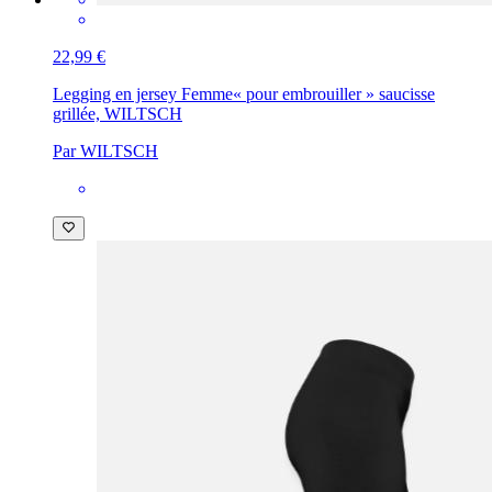
22,99 €
Legging en jersey Femme
« pour embrouiller » saucisse
grillée, WILTSCH
Par WILTSCH