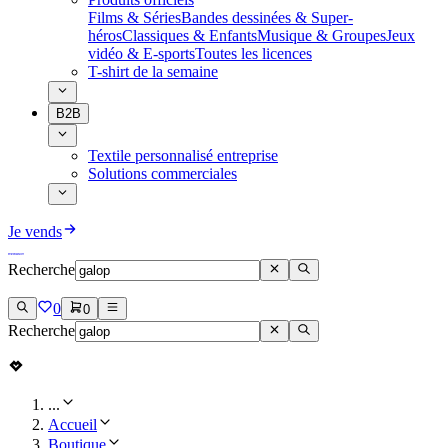
Films & Séries
Bandes dessinées & Super-
héros
Classiques & Enfants
Musique & Groupes
Jeux
vidéo & E-sports
Toutes les licences
T-shirt de la semaine
B2B
Textile personnalisé entreprise
Solutions commerciales
Je vends
Recherche
0
0
Recherche
...
Accueil
Boutique