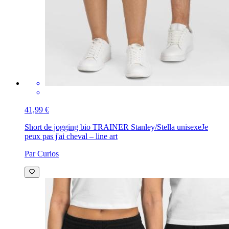
41,99 €
Short de jogging bio TRAINER Stanley/Stella unisexe
Je
peux pas j'ai cheval – line art
Par Curios