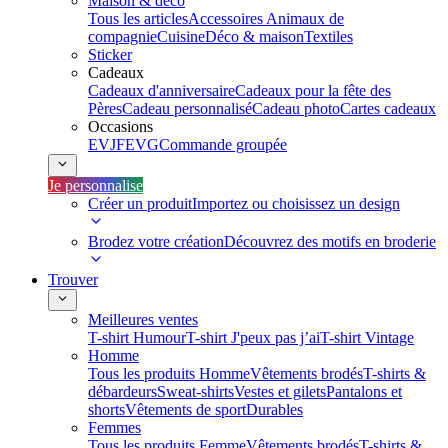
Maison & déco
Tous les articles
Accessoires Animaux de
compagnie
Cuisine
Déco & maison
Textiles
Sticker
Cadeaux
Cadeaux d'anniversaire
Cadeaux pour la fête des
Pères
Cadeau personnalisé
Cadeau photo
Cartes cadeaux
Occasions
EVJF
EVG
Commande groupée
Je personnalise
Créer un produit
Importez ou choisissez un design
Brodez votre création
Découvrez des motifs en broderie
Trouver
Meilleures ventes
T-shirt Humour
T-shirt J'peux pas j’ai
T-shirt Vintage
Homme
Tous les produits Homme
Vêtements brodés
T-shirts &
débardeurs
Sweat-shirts
Vestes et gilets
Pantalons et
shorts
Vêtements de sport
Durables
Femmes
Tous les produits Femme
Vêtements brodés
T-shirts &