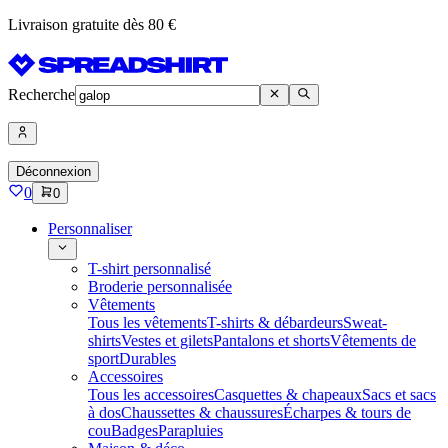
Livraison gratuite dès 80 €
Recherche
Déconnexion
0
0
Personnaliser
T-shirt personnalisé
Broderie personnalisée
Vêtements
Tous les vêtements
T-shirts & débardeurs
Sweat-
shirts
Vestes et gilets
Pantalons et shorts
Vêtements de
sport
Durables
Accessoires
Tous les accessoires
Casquettes & chapeaux
Sacs et sacs
à dos
Chaussettes & chaussures
Écharpes & tours de
cou
Badges
Parapluies