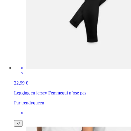
22,99 €
Legging en jersey Femme
qui n’ose pas
Par trendyqueen