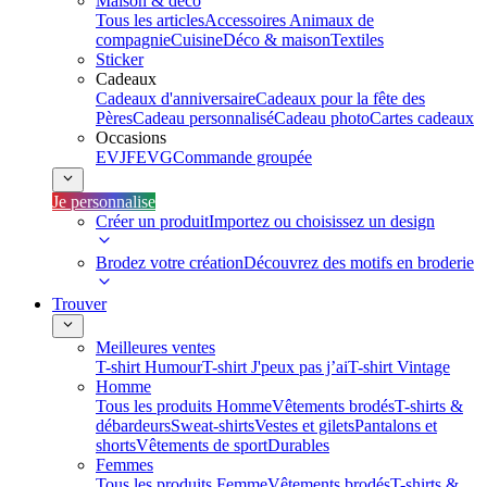
Maison & déco
Tous les articles
Accessoires Animaux de
compagnie
Cuisine
Déco & maison
Textiles
Sticker
Cadeaux
Cadeaux d'anniversaire
Cadeaux pour la fête des
Pères
Cadeau personnalisé
Cadeau photo
Cartes cadeaux
Occasions
EVJF
EVG
Commande groupée
Je personnalise
Créer un produit
Importez ou choisissez un design
Brodez votre création
Découvrez des motifs en broderie
Trouver
Meilleures ventes
T-shirt Humour
T-shirt J'peux pas j’ai
T-shirt Vintage
Homme
Tous les produits Homme
Vêtements brodés
T-shirts &
débardeurs
Sweat-shirts
Vestes et gilets
Pantalons et
shorts
Vêtements de sport
Durables
Femmes
Tous les produits Femme
Vêtements brodés
T-shirts &