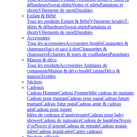
débardeurs
Sweat-shirts
Vestes et gilets
Pantalons et
shorts
Vêtements de sport
Durables
Enfant & Bébé
Tous les produits Enfant & Bébé
Vêtements brodés
T-
shirts & débardeurs
Sweat-shirts
Pantalons et
shorts
Vêtements de sport
Durables
Accessoires
Tous les accessoires
Accessoires brodés
Casquettes &
chapeaux
Sacs et sacs à dos
Chaussettes &
chaussures
Écharpes & tours de cou
Badges
Parapluies
Maison & déco
Tous les produits
Accessoires Animaux de
compagnie
Maison & déco brodé
Cuisine
Déco &
maison
Textiles
Stickers
Cadeaux
Cadeau Homme
Cadeau Femme
Idée cadeau de mariage​
Cadeau pour maman
Cadeau pour papa
Cadeau future
maman
Cadeau futur papa
Cadeau amie & cadeau
ami
Cadeau pour gamer
Idées de cadeaux d’anniversaire
Cadeau pour baby
shower
Cadeau de naissance
Cadeau de baptême
Noces
d’or
Noces d’argent
Cadeau de retraite
Cadeau grand-
mère
Cadeau grand-père
Cartes cadeaux
Produits officiels