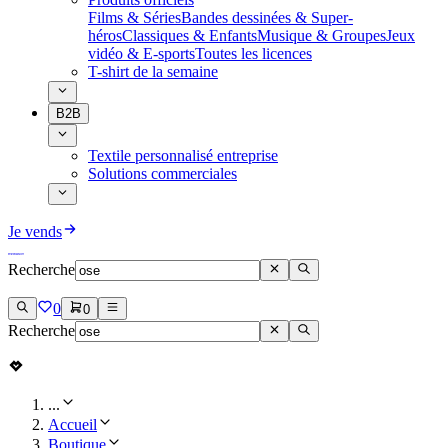
Films & Séries
Bandes dessinées & Super-
héros
Classiques & Enfants
Musique & Groupes
Jeux
vidéo & E-sports
Toutes les licences
T-shirt de la semaine
B2B
Textile personnalisé entreprise
Solutions commerciales
Je vends
Recherche
0
0
Recherche
...
Accueil
Boutique