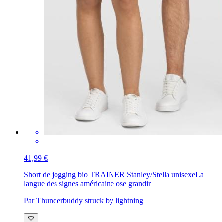
41,99 €
Short de jogging bio TRAINER Stanley/Stella unisexe
La
langue des signes américaine ose grandir
Par Thunderbuddy struck by lightning