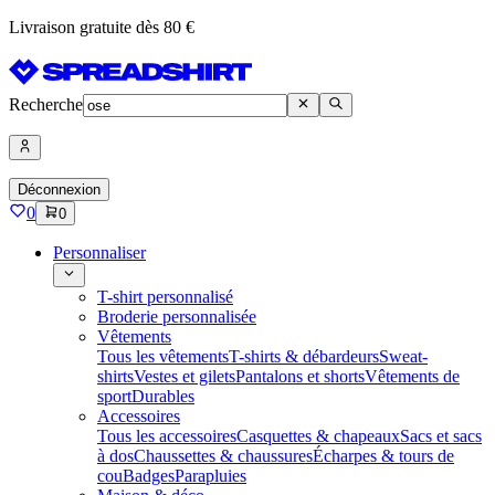
Livraison gratuite dès 80 €
Recherche
Déconnexion
0
0
Personnaliser
T-shirt personnalisé
Broderie personnalisée
Vêtements
Tous les vêtements
T-shirts & débardeurs
Sweat-
shirts
Vestes et gilets
Pantalons et shorts
Vêtements de
sport
Durables
Accessoires
Tous les accessoires
Casquettes & chapeaux
Sacs et sacs
à dos
Chaussettes & chaussures
Écharpes & tours de
cou
Badges
Parapluies