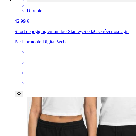
Durable
42,99 €
Short de jogging enfant bio Stanley/Stella
Ose rêver ose agir
Par Harmonie Digital Web