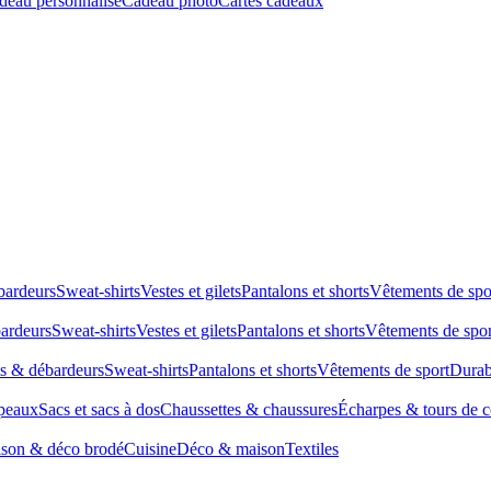
deau personnalisé
Cadeau photo
Cartes cadeaux
bardeurs
Sweat-shirts
Vestes et gilets
Pantalons et shorts
Vêtements de spo
bardeurs
Sweat-shirts
Vestes et gilets
Pantalons et shorts
Vêtements de spor
ts & débardeurs
Sweat-shirts
Pantalons et shorts
Vêtements de sport
Durab
peaux
Sacs et sacs à dos
Chaussettes & chaussures
Écharpes & tours de 
son & déco brodé
Cuisine
Déco & maison
Textiles