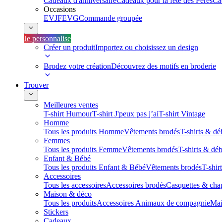
Cadeaux d'anniversaire
Cadeaux pour la fête des Pères
Ca
Occasions
EVJF
EVG
Commande groupée
Je personnalise
Créer un produit
Importez ou choisissez un design
Brodez votre création
Découvrez des motifs en broderie
Trouver
Meilleures ventes
T-shirt Humour
T-shirt J'peux pas j’ai
T-shirt Vintage
Homme
Tous les produits Homme
Vêtements brodés
T-shirts & dé
Femmes
Tous les produits Femme
Vêtements brodés
T-shirts & dé
Enfant & Bébé
Tous les produits Enfant & Bébé
Vêtements brodés
T-shir
Accessoires
Tous les accessoires
Accessoires brodés
Casquettes & cha
Maison & déco
Tous les produits
Accessoires Animaux de compagnie
Mai
Stickers
Cadeaux