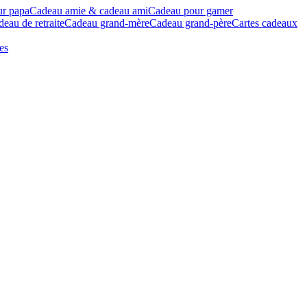
ur papa
Cadeau amie & cadeau ami
Cadeau pour gamer
eau de retraite
Cadeau grand-mère
Cadeau grand-père
Cartes cadeaux
es