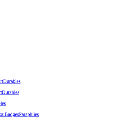
rt
Durables
t
Durables
les
cou
Badges
Parapluies