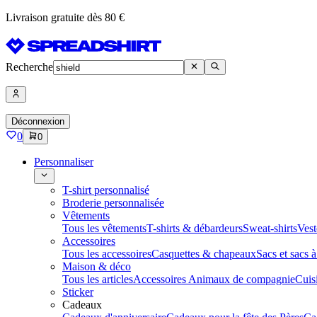
Livraison gratuite dès 80 €
Recherche
Déconnexion
0
0
Personnaliser
T-shirt personnalisé
Broderie personnalisée
Vêtements
Tous les vêtements
T-shirts & débardeurs
Sweat-shirts
Vest
Accessoires
Tous les accessoires
Casquettes & chapeaux
Sacs et sacs 
Maison & déco
Tous les articles
Accessoires Animaux de compagnie
Cuis
Sticker
Cadeaux