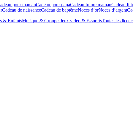
adeau pour maman
Cadeau pour papa
Cadeau future maman
Cadeau fut
r
Cadeau de naissance
Cadeau de baptême
Noces d’or
Noces d’argent
Cad
s & Enfants
Musique & Groupes
Jeux vidéo & E-sports
Toutes les licenc