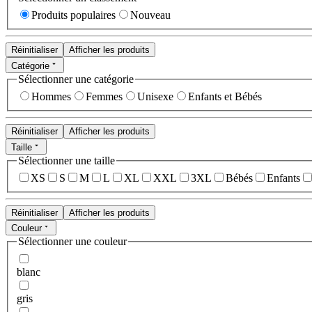
Produits populaires
Nouveau
Réinitialiser
Afficher les produits
Catégorie
Sélectionner une catégorie
Hommes
Femmes
Unisexe
Enfants et Bébés
Réinitialiser
Afficher les produits
Taille
Sélectionner une taille
XS
S
M
L
XL
XXL
3XL
Bébés
Enfants
Réinitialiser
Afficher les produits
Couleur
Sélectionner une couleur
blanc
gris