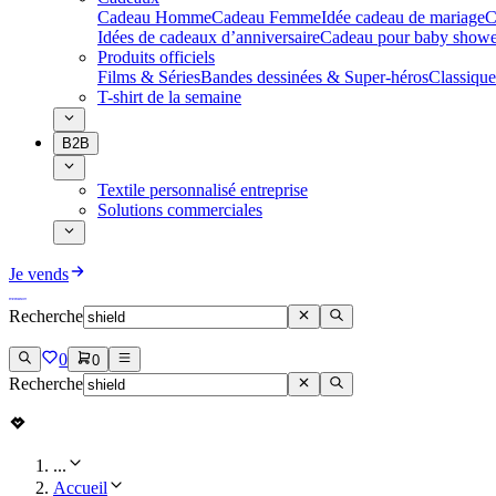
Cadeau Homme
Cadeau Femme
Idée cadeau de mariage​
C
Idées de cadeaux d’anniversaire
Cadeau pour baby showe
Produits officiels
Films & Séries
Bandes dessinées & Super-héros
Classique
T-shirt de la semaine
B2B
Textile personnalisé entreprise
Solutions commerciales
Je vends
Recherche
0
0
Recherche
...
Accueil