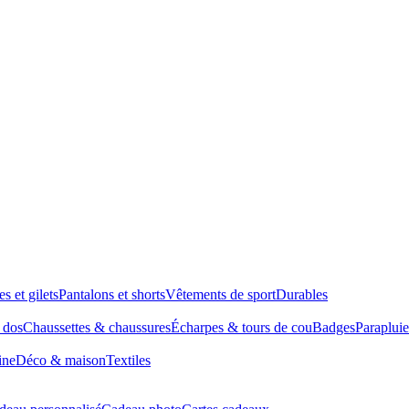
es et gilets
Pantalons et shorts
Vêtements de sport
Durables
à dos
Chaussettes & chaussures
Écharpes & tours de cou
Badges
Parapluie
ine
Déco & maison
Textiles