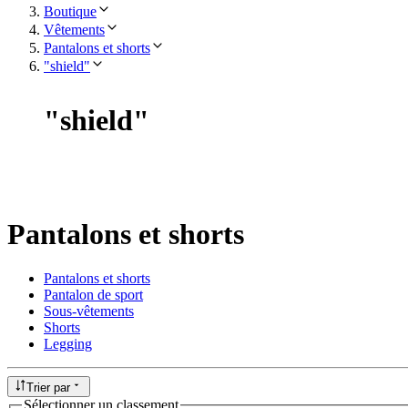
Boutique
Vêtements
Pantalons et shorts
"shield"
"
shield
"
Pantalons et shorts
Pantalons et shorts
Pantalon de sport
Sous-vêtements
Shorts
Legging
Trier par
Sélectionner un classement