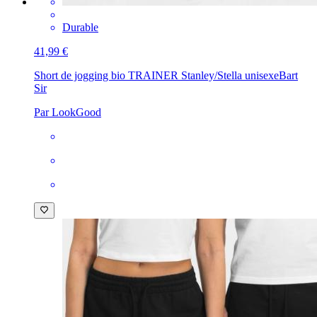
Durable
41,99 €
Short de jogging bio TRAINER Stanley/Stella unisexe
Bart
Sir
Par LookGood