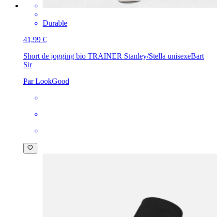
Durable
41,99 €
Short de jogging bio TRAINER Stanley/Stella unisexe
Bart
Sir
Par LookGood