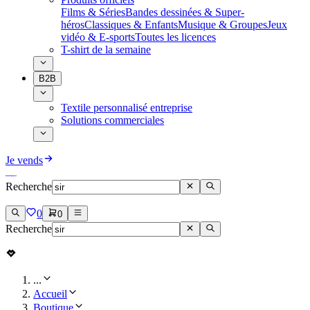
Films & Séries
Bandes dessinées & Super-
héros
Classiques & Enfants
Musique & Groupes
Jeux
vidéo & E-sports
Toutes les licences
T-shirt de la semaine
B2B
Textile personnalisé entreprise
Solutions commerciales
Je vends
Recherche
0
0
Recherche
...
Accueil
Boutique