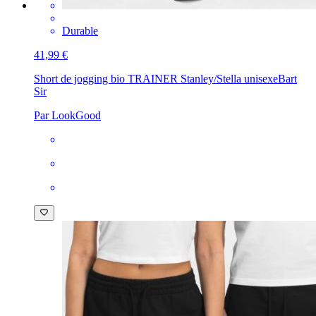
Durable
41,99 €
Short de jogging bio TRAINER Stanley/Stella unisexe
Bart
Sir
Par LookGood