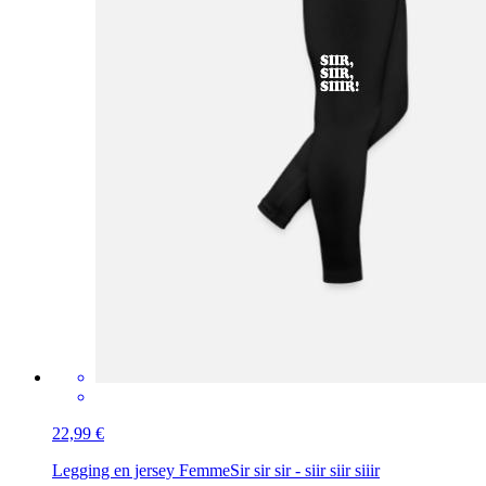
22,99 €
Legging en jersey Femme
Sir sir sir - siir siir siiir