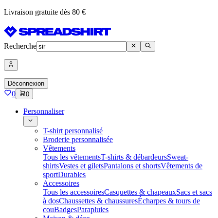
Livraison gratuite dès 80 €
Recherche
Déconnexion
0
0
Personnaliser
T-shirt personnalisé
Broderie personnalisée
Vêtements
Tous les vêtements
T-shirts & débardeurs
Sweat-
shirts
Vestes et gilets
Pantalons et shorts
Vêtements de
sport
Durables
Accessoires
Tous les accessoires
Casquettes & chapeaux
Sacs et sacs
à dos
Chaussettes & chaussures
Écharpes & tours de
cou
Badges
Parapluies