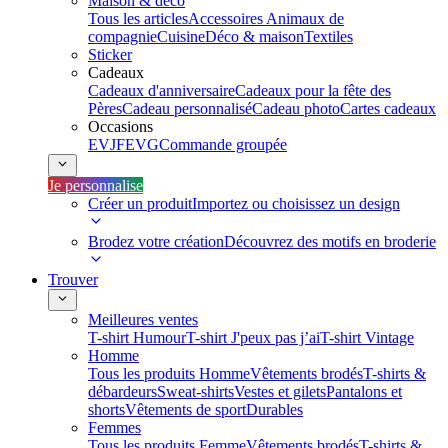
Maison & déco
Tous les articles
Accessoires Animaux de
compagnie
Cuisine
Déco & maison
Textiles
Sticker
Cadeaux
Cadeaux d'anniversaire
Cadeaux pour la fête des
Pères
Cadeau personnalisé
Cadeau photo
Cartes cadeaux
Occasions
EVJF
EVG
Commande groupée
Je personnalise
Créer un produit
Importez ou choisissez un design
Brodez votre création
Découvrez des motifs en broderie
Trouver
Meilleures ventes
T-shirt Humour
T-shirt J'peux pas j’ai
T-shirt Vintage
Homme
Tous les produits Homme
Vêtements brodés
T-shirts &
débardeurs
Sweat-shirts
Vestes et gilets
Pantalons et
shorts
Vêtements de sport
Durables
Femmes
Tous les produits Femme
Vêtements brodés
T-shirts &