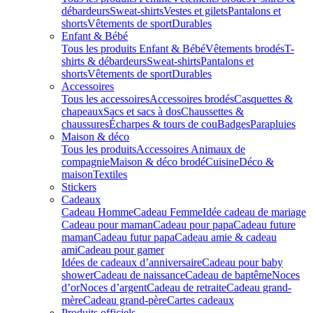
débardeurs
Sweat-shirts
Vestes et gilets
Pantalons et
shorts
Vêtements de sport
Durables
Enfant & Bébé
Tous les produits Enfant & Bébé
Vêtements brodés
T-
shirts & débardeurs
Sweat-shirts
Pantalons et
shorts
Vêtements de sport
Durables
Accessoires
Tous les accessoires
Accessoires brodés
Casquettes &
chapeaux
Sacs et sacs à dos
Chaussettes &
chaussures
Écharpes & tours de cou
Badges
Parapluies
Maison & déco
Tous les produits
Accessoires Animaux de
compagnie
Maison & déco brodé
Cuisine
Déco &
maison
Textiles
Stickers
Cadeaux
Cadeau Homme
Cadeau Femme
Idée cadeau de mariage​
Cadeau pour maman
Cadeau pour papa
Cadeau future
maman
Cadeau futur papa
Cadeau amie & cadeau
ami
Cadeau pour gamer
Idées de cadeaux d’anniversaire
Cadeau pour baby
shower
Cadeau de naissance
Cadeau de baptême
Noces
d’or
Noces d’argent
Cadeau de retraite
Cadeau grand-
mère
Cadeau grand-père
Cartes cadeaux
Produits officiels