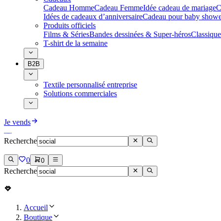
Cadeau Homme
Cadeau Femme
Idée cadeau de mariage​
C
Idées de cadeaux d’anniversaire
Cadeau pour baby showe
Produits officiels
Films & Séries
Bandes dessinées & Super-héros
Classique
T-shirt de la semaine
B2B
Textile personnalisé entreprise
Solutions commerciales
Je vends
Recherche
0
0
Recherche
Accueil
Boutique