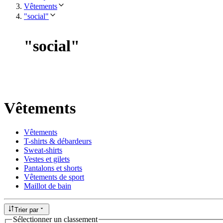
Vêtements
"social"
"
social
"
Vêtements
Vêtements
T-shirts & débardeurs
Sweat-shirts
Vestes et gilets
Pantalons et shorts
Vêtements de sport
Maillot de bain
Trier par
Sélectionner un classement