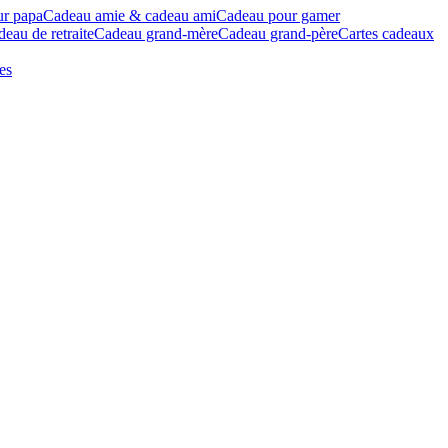
ur papa
Cadeau amie & cadeau ami
Cadeau pour gamer
eau de retraite
Cadeau grand-mère
Cadeau grand-père
Cartes cadeaux
es