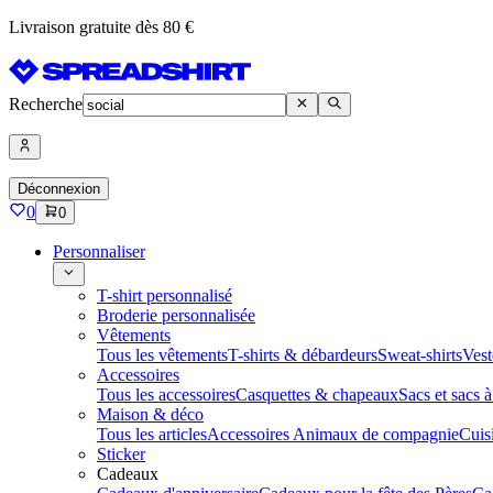
Livraison gratuite dès 80 €
Recherche
Déconnexion
0
0
Personnaliser
T-shirt personnalisé
Broderie personnalisée
Vêtements
Tous les vêtements
T-shirts & débardeurs
Sweat-shirts
Vest
Accessoires
Tous les accessoires
Casquettes & chapeaux
Sacs et sacs 
Maison & déco
Tous les articles
Accessoires Animaux de compagnie
Cuis
Sticker
Cadeaux