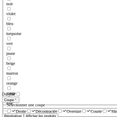
noir
violet
bleu
turquoise
vert
jaune
beige
marron
orange
rouge
Durable
Coupe
rose
Sélectionner une coupe
Droite
Décontractée
Oversize
Courte
Sli
Réinitialiser
Afficher les produits