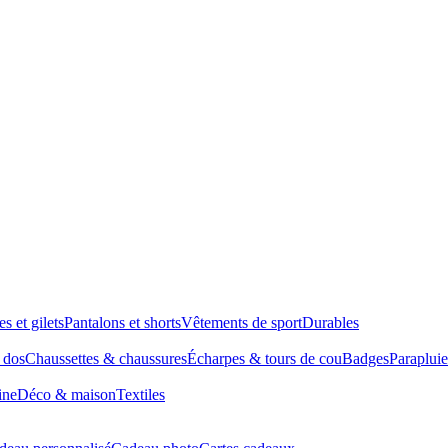
es et gilets
Pantalons et shorts
Vêtements de sport
Durables
à dos
Chaussettes & chaussures
Écharpes & tours de cou
Badges
Parapluie
ine
Déco & maison
Textiles