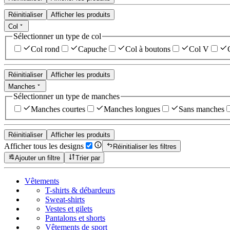
Réinitialiser
Afficher les produits
Col
Sélectionner un type de col
Col rond
Capuche
Col à boutons
Col V
Réinitialiser
Afficher les produits
Manches
Sélectionner un type de manches
Manches courtes
Manches longues
Sans manches
Réinitialiser
Afficher les produits
Afficher tous les designs
Réinitialiser les filtres
Ajouter un filtre
Trier par
Vêtements
T-shirts & débardeurs
Sweat-shirts
Vestes et gilets
Pantalons et shorts
Vêtements de sport