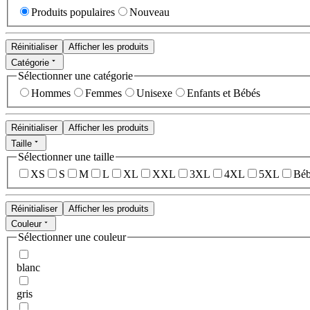
Produits populaires
Nouveau
Réinitialiser
Afficher les produits
Catégorie
Sélectionner une catégorie
Hommes
Femmes
Unisexe
Enfants et Bébés
Réinitialiser
Afficher les produits
Taille
Sélectionner une taille
XS
S
M
L
XL
XXL
3XL
4XL
5XL
Béb
Réinitialiser
Afficher les produits
Couleur
Sélectionner une couleur
blanc
gris