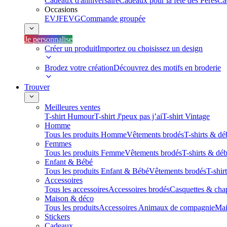
Cadeaux d'anniversaire
Cadeaux pour la fête des Pères
Ca
Occasions
EVJF
EVG
Commande groupée
Je personnalise
Créer un produit
Importez ou choisissez un design
Brodez votre création
Découvrez des motifs en broderie
Trouver
Meilleures ventes
T-shirt Humour
T-shirt J'peux pas j’ai
T-shirt Vintage
Homme
Tous les produits Homme
Vêtements brodés
T-shirts & dé
Femmes
Tous les produits Femme
Vêtements brodés
T-shirts & dé
Enfant & Bébé
Tous les produits Enfant & Bébé
Vêtements brodés
T-shir
Accessoires
Tous les accessoires
Accessoires brodés
Casquettes & cha
Maison & déco
Tous les produits
Accessoires Animaux de compagnie
Mai
Stickers
Cadeaux