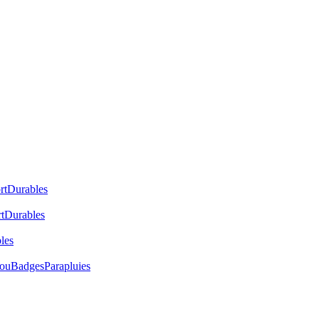
rt
Durables
t
Durables
les
cou
Badges
Parapluies