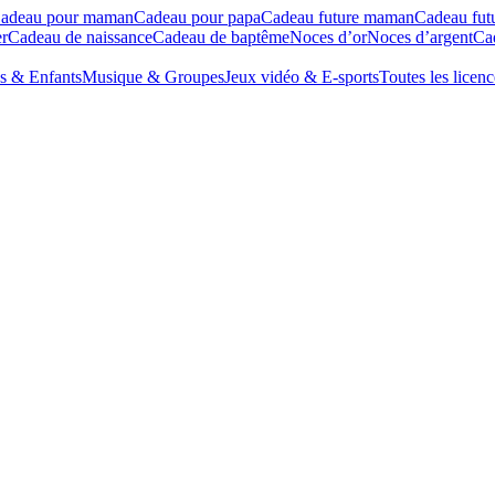
adeau pour maman
Cadeau pour papa
Cadeau future maman
Cadeau fut
r
Cadeau de naissance
Cadeau de baptême
Noces d’or
Noces d’argent
Cad
s & Enfants
Musique & Groupes
Jeux vidéo & E-sports
Toutes les licenc