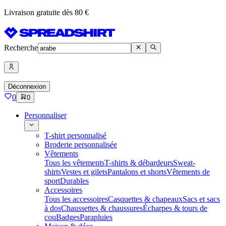
Livraison gratuite dès 80 €
Recherche
Déconnexion
0
0
Personnaliser
T-shirt personnalisé
Broderie personnalisée
Vêtements
Tous les vêtements
T-shirts & débardeurs
Sweat-
shirts
Vestes et gilets
Pantalons et shorts
Vêtements de
sport
Durables
Accessoires
Tous les accessoires
Casquettes & chapeaux
Sacs et sacs
à dos
Chaussettes & chaussures
Écharpes & tours de
cou
Badges
Parapluies