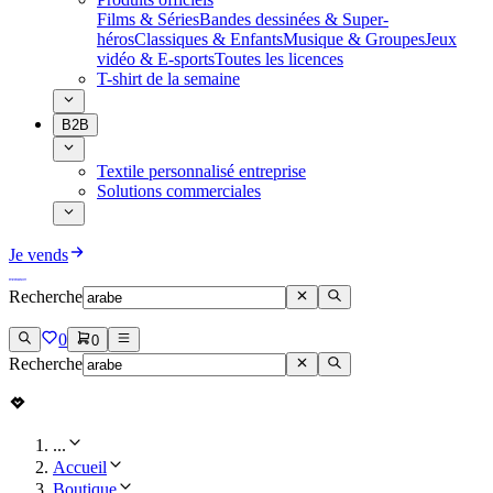
Films & Séries
Bandes dessinées & Super-
héros
Classiques & Enfants
Musique & Groupes
Jeux
vidéo & E-sports
Toutes les licences
T-shirt de la semaine
B2B
Textile personnalisé entreprise
Solutions commerciales
Je vends
Recherche
0
0
Recherche
...
Accueil
Boutique