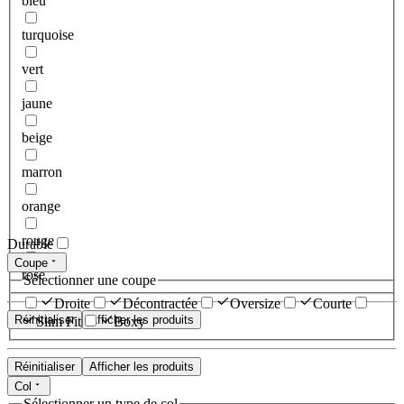
bleu
turquoise
vert
jaune
beige
marron
orange
rouge
Durable
Coupe
rose
Sélectionner une coupe
Droite
Décontractée
Oversize
Courte
Réinitialiser
Afficher les produits
Slim Fit
Boxy
Réinitialiser
Afficher les produits
Col
Sélectionner un type de col