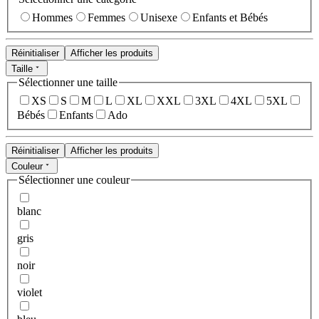
Hommes
Femmes
Unisexe
Enfants et Bébés
Réinitialiser
Afficher les produits
Taille
Sélectionner une taille
XS
S
M
L
XL
XXL
3XL
4XL
5XL
Bébés
Enfants
Ado
Réinitialiser
Afficher les produits
Couleur
Sélectionner une couleur
blanc
gris
noir
violet