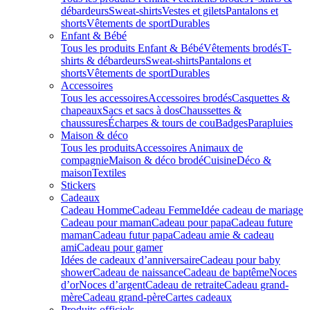
débardeurs
Sweat-shirts
Vestes et gilets
Pantalons et
shorts
Vêtements de sport
Durables
Enfant & Bébé
Tous les produits Enfant & Bébé
Vêtements brodés
T-
shirts & débardeurs
Sweat-shirts
Pantalons et
shorts
Vêtements de sport
Durables
Accessoires
Tous les accessoires
Accessoires brodés
Casquettes &
chapeaux
Sacs et sacs à dos
Chaussettes &
chaussures
Écharpes & tours de cou
Badges
Parapluies
Maison & déco
Tous les produits
Accessoires Animaux de
compagnie
Maison & déco brodé
Cuisine
Déco &
maison
Textiles
Stickers
Cadeaux
Cadeau Homme
Cadeau Femme
Idée cadeau de mariage​
Cadeau pour maman
Cadeau pour papa
Cadeau future
maman
Cadeau futur papa
Cadeau amie & cadeau
ami
Cadeau pour gamer
Idées de cadeaux d’anniversaire
Cadeau pour baby
shower
Cadeau de naissance
Cadeau de baptême
Noces
d’or
Noces d’argent
Cadeau de retraite
Cadeau grand-
mère
Cadeau grand-père
Cartes cadeaux
Produits officiels