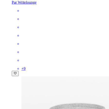
Par Writelounge
+
9