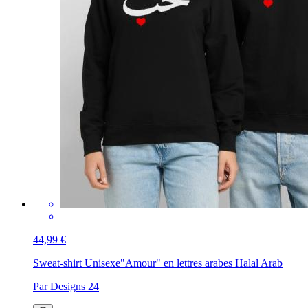
44,99 €
Sweat-shirt Unisexe
"Amour" en lettres arabes Halal Arab
Par Designs 24