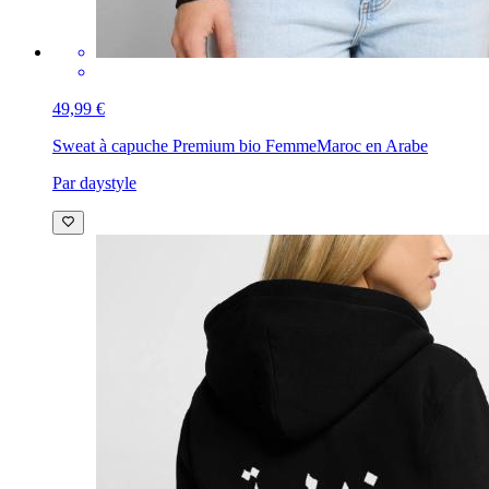
49,99 €
Sweat à capuche Premium bio Femme
Maroc en Arabe
Par daystyle