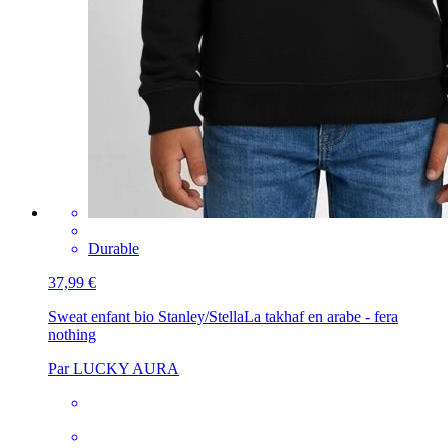
Durable
37,99 €
Sweat enfant bio Stanley/Stella
La takhaf en arabe - fera
nothing
Par LUCKY AURA