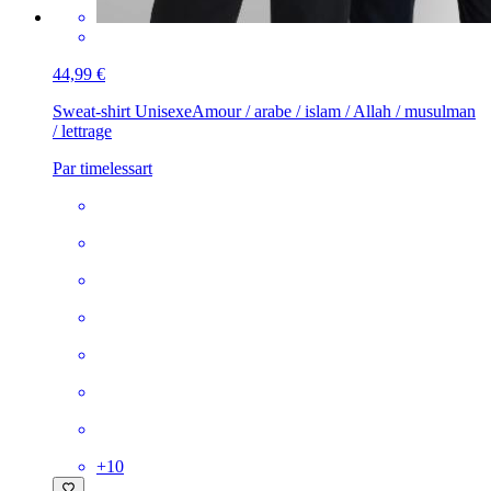
44,99 €
Sweat-shirt Unisexe
Amour / arabe / islam / Allah / musulman
/ lettrage
Par timelessart
+
10