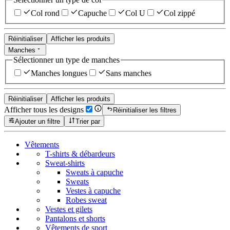
Col rond
Capuche
Col U
Col zippé
Réinitialiser
Afficher les produits
Manches
Sélectionner un type de manches
Manches longues
Sans manches
Réinitialiser
Afficher les produits
Afficher tous les designs
Réinitialiser les filtres
Ajouter un filtre
Trier par
Vêtements
T-shirts & débardeurs
Sweat-shirts
Sweats à capuche
Sweats
Vestes à capuche
Robes sweat
Vestes et gilets
Pantalons et shorts
Vêtements de sport