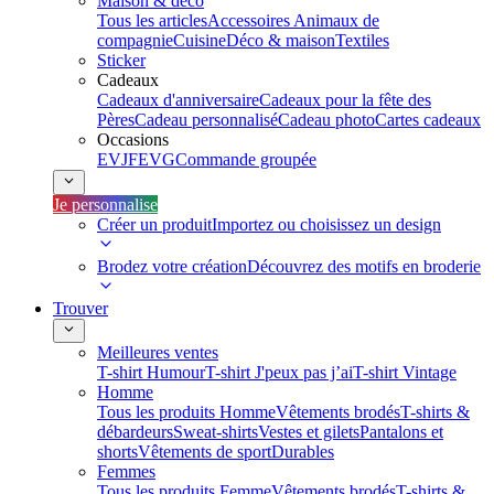
Maison & déco
Tous les articles
Accessoires Animaux de
compagnie
Cuisine
Déco & maison
Textiles
Sticker
Cadeaux
Cadeaux d'anniversaire
Cadeaux pour la fête des
Pères
Cadeau personnalisé
Cadeau photo
Cartes cadeaux
Occasions
EVJF
EVG
Commande groupée
Je personnalise
Créer un produit
Importez ou choisissez un design
Brodez votre création
Découvrez des motifs en broderie
Trouver
Meilleures ventes
T-shirt Humour
T-shirt J'peux pas j’ai
T-shirt Vintage
Homme
Tous les produits Homme
Vêtements brodés
T-shirts &
débardeurs
Sweat-shirts
Vestes et gilets
Pantalons et
shorts
Vêtements de sport
Durables
Femmes
Tous les produits Femme
Vêtements brodés
T-shirts &