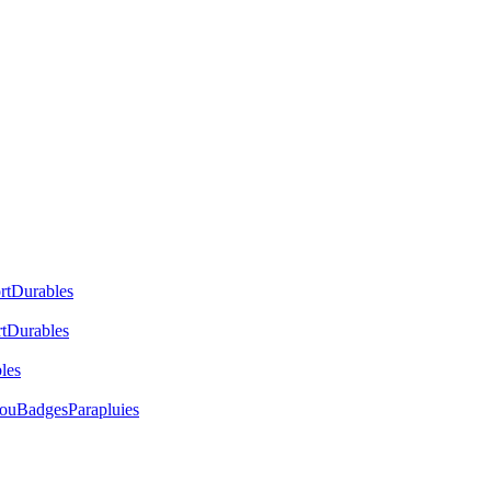
rt
Durables
t
Durables
les
cou
Badges
Parapluies