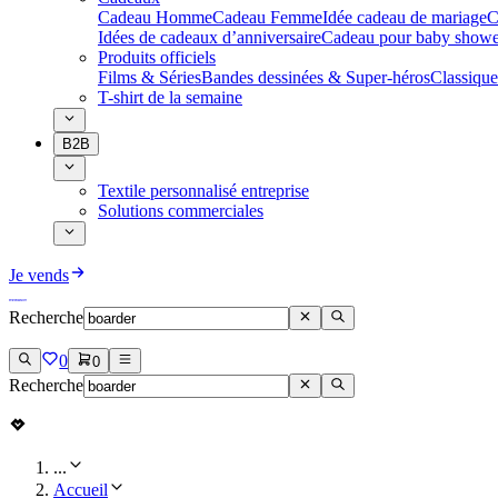
Cadeau Homme
Cadeau Femme
Idée cadeau de mariage​
C
Idées de cadeaux d’anniversaire
Cadeau pour baby showe
Produits officiels
Films & Séries
Bandes dessinées & Super-héros
Classique
T-shirt de la semaine
B2B
Textile personnalisé entreprise
Solutions commerciales
Je vends
Recherche
0
0
Recherche
...
Accueil