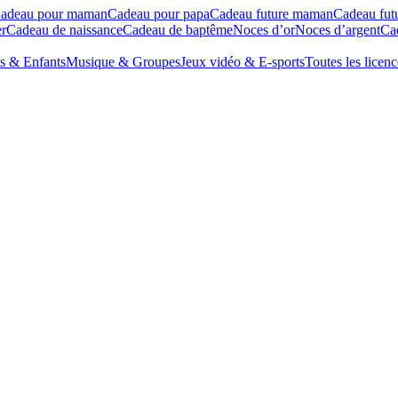
adeau pour maman
Cadeau pour papa
Cadeau future maman
Cadeau fut
r
Cadeau de naissance
Cadeau de baptême
Noces d’or
Noces d’argent
Cad
s & Enfants
Musique & Groupes
Jeux vidéo & E-sports
Toutes les licenc