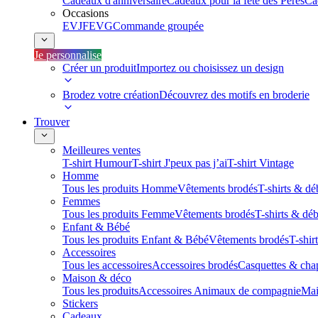
Cadeaux d'anniversaire
Cadeaux pour la fête des Pères
Ca
Occasions
EVJF
EVG
Commande groupée
Je personnalise
Créer un produit
Importez ou choisissez un design
Brodez votre création
Découvrez des motifs en broderie
Trouver
Meilleures ventes
T-shirt Humour
T-shirt J'peux pas j’ai
T-shirt Vintage
Homme
Tous les produits Homme
Vêtements brodés
T-shirts & dé
Femmes
Tous les produits Femme
Vêtements brodés
T-shirts & dé
Enfant & Bébé
Tous les produits Enfant & Bébé
Vêtements brodés
T-shir
Accessoires
Tous les accessoires
Accessoires brodés
Casquettes & cha
Maison & déco
Tous les produits
Accessoires Animaux de compagnie
Mai
Stickers
Cadeaux