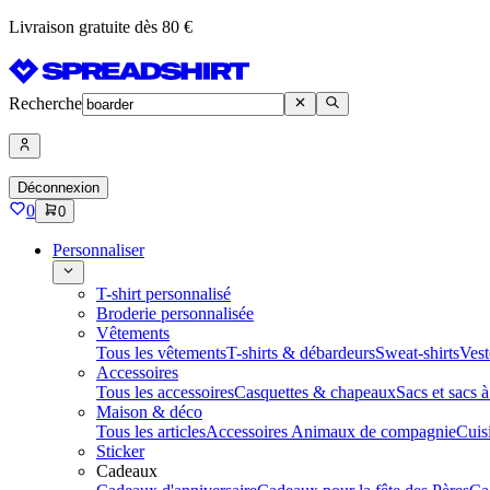
Livraison gratuite dès 80 €
Recherche
Déconnexion
0
0
Personnaliser
T-shirt personnalisé
Broderie personnalisée
Vêtements
Tous les vêtements
T-shirts & débardeurs
Sweat-shirts
Vest
Accessoires
Tous les accessoires
Casquettes & chapeaux
Sacs et sacs 
Maison & déco
Tous les articles
Accessoires Animaux de compagnie
Cuis
Sticker
Cadeaux