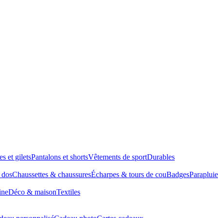
es et gilets
Pantalons et shorts
Vêtements de sport
Durables
à dos
Chaussettes & chaussures
Écharpes & tours de cou
Badges
Parapluie
ine
Déco & maison
Textiles