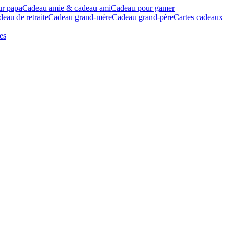
ur papa
Cadeau amie & cadeau ami
Cadeau pour gamer
eau de retraite
Cadeau grand-mère
Cadeau grand-père
Cartes cadeaux
es