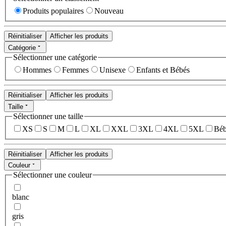
Produits populaires
Nouveau
Réinitialiser
Afficher les produits
Catégorie
Sélectionner une catégorie
Hommes
Femmes
Unisexe
Enfants et Bébés
Réinitialiser
Afficher les produits
Taille
Sélectionner une taille
XS
S
M
L
XL
XXL
3XL
4XL
5XL
Béb
Réinitialiser
Afficher les produits
Couleur
Sélectionner une couleur
blanc
gris