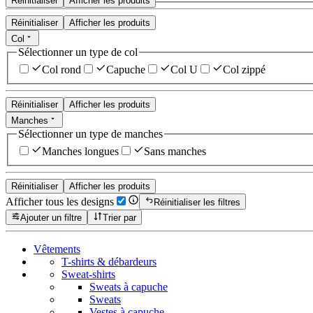
Réinitialiser
Afficher les produits
Réinitialiser
Afficher les produits
Col
Sélectionner un type de col
Col rond
Capuche
Col U
Col zippé
Réinitialiser
Afficher les produits
Manches
Sélectionner un type de manches
Manches longues
Sans manches
Réinitialiser
Afficher les produits
Afficher tous les designs
Réinitialiser les filtres
Ajouter un filtre
Trier par
Vêtements
T-shirts & débardeurs
Sweat-shirts
Sweats à capuche
Sweats
Vestes à capuche