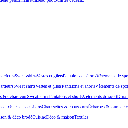
deau personnalisé
Cadeau photo
Cartes cadeaux
bardeurs
Sweat-shirts
Vestes et gilets
Pantalons et shorts
Vêtements de spo
bardeurs
Sweat-shirts
Vestes et gilets
Pantalons et shorts
Vêtements de spor
ts & débardeurs
Sweat-shirts
Pantalons et shorts
Vêtements de sport
Durab
peaux
Sacs et sacs à dos
Chaussettes & chaussures
Écharpes & tours de 
son & déco brodé
Cuisine
Déco & maison
Textiles