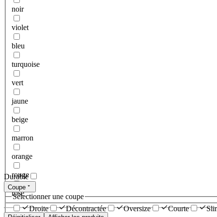
noir
violet
bleu
turquoise
vert
jaune
beige
marron
orange
rouge
Durable
Coupe
rose
Sélectionner une coupe
Droite
Décontractée
Oversize
Courte
Sli