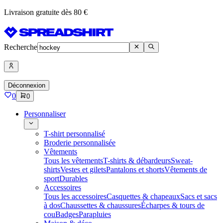
Livraison gratuite dès 80 €
Recherche
Déconnexion
0
0
Personnaliser
T-shirt personnalisé
Broderie personnalisée
Vêtements
Tous les vêtements
T-shirts & débardeurs
Sweat-
shirts
Vestes et gilets
Pantalons et shorts
Vêtements de
sport
Durables
Accessoires
Tous les accessoires
Casquettes & chapeaux
Sacs et sacs
à dos
Chaussettes & chaussures
Écharpes & tours de
cou
Badges
Parapluies