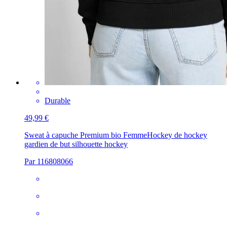
Durable
49,99 €
Sweat à capuche Premium bio Femme
Hockey de hockey
gardien de but silhouette hockey
Par 116808066