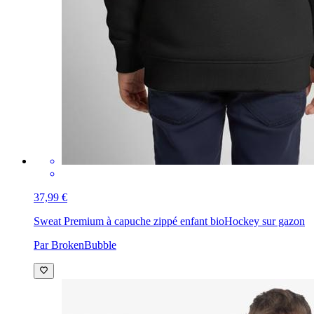
37,99 €
Sweat Premium à capuche zippé enfant bio
Hockey sur gazon
Par BrokenBubble