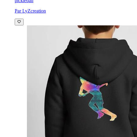
pickleball
Par LyZcreation