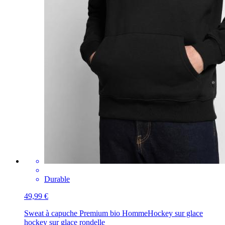
Durable
49,99 €
Sweat à capuche Premium bio Homme
Hockey sur glace
hockey sur glace rondelle