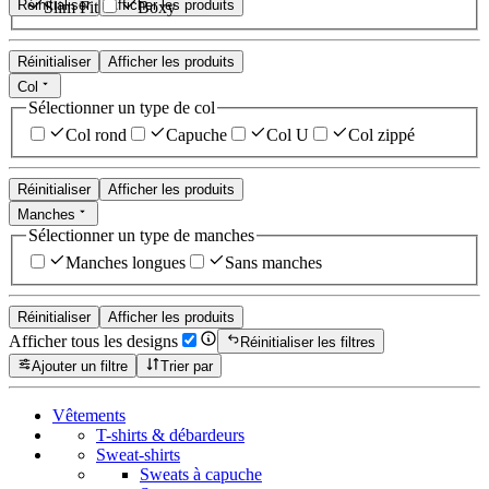
Réinitialiser
Afficher les produits
Slim Fit
Boxy
Réinitialiser
Afficher les produits
Col
Sélectionner un type de col
Col rond
Capuche
Col U
Col zippé
Réinitialiser
Afficher les produits
Manches
Sélectionner un type de manches
Manches longues
Sans manches
Réinitialiser
Afficher les produits
Afficher tous les designs
Réinitialiser les filtres
Ajouter un filtre
Trier par
Vêtements
T-shirts & débardeurs
Sweat-shirts
Sweats à capuche