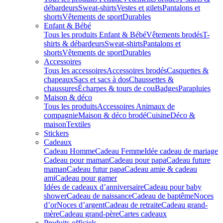
débardeurs
Sweat-shirts
Vestes et gilets
Pantalons et
shorts
Vêtements de sport
Durables
Enfant & Bébé
Tous les produits Enfant & Bébé
Vêtements brodés
T-
shirts & débardeurs
Sweat-shirts
Pantalons et
shorts
Vêtements de sport
Durables
Accessoires
Tous les accessoires
Accessoires brodés
Casquettes &
chapeaux
Sacs et sacs à dos
Chaussettes &
chaussures
Écharpes & tours de cou
Badges
Parapluies
Maison & déco
Tous les produits
Accessoires Animaux de
compagnie
Maison & déco brodé
Cuisine
Déco &
maison
Textiles
Stickers
Cadeaux
Cadeau Homme
Cadeau Femme
Idée cadeau de mariage​
Cadeau pour maman
Cadeau pour papa
Cadeau future
maman
Cadeau futur papa
Cadeau amie & cadeau
ami
Cadeau pour gamer
Idées de cadeaux d’anniversaire
Cadeau pour baby
shower
Cadeau de naissance
Cadeau de baptême
Noces
d’or
Noces d’argent
Cadeau de retraite
Cadeau grand-
mère
Cadeau grand-père
Cartes cadeaux
Produits officiels