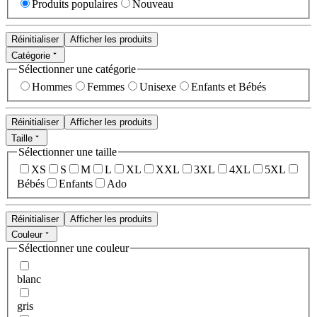
Produits populaires
Nouveau
Réinitialiser
Afficher les produits
Catégorie
Sélectionner une catégorie
Hommes
Femmes
Unisexe
Enfants et Bébés
Réinitialiser
Afficher les produits
Taille
Sélectionner une taille
XS
S
M
L
XL
XXL
3XL
4XL
5XL
Bébés
Enfants
Ado
Réinitialiser
Afficher les produits
Couleur
Sélectionner une couleur
blanc
gris