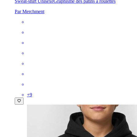
Sweat-shirt Unisexe
Graphisme des patins à roulettes
Par Merchment
+
9