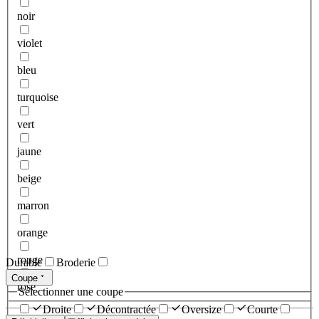
noir
violet
bleu
turquoise
vert
jaune
beige
marron
orange
rouge
Durable
Broderie
Coupe
rose
Sélectionner une coupe
Droite
Décontractée
Oversize
Courte