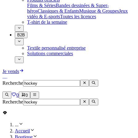
Films & Séries
Bandes dessinées & Super-
héros
Classiques & Enfants
Musique & Groupes
Jeux
vidéo & E-sports
Toutes les licences
T-shirt de la semaine
B2B
Textile personnalisé entreprise
Solutions commerciales
Je vends
Recherche
0
0
Recherche
...
Accueil
Boutique