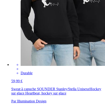
Durable
59,99 €
Sweat à capuche SOUNDER Stanley/Stella Unisexe
Hockey
sur glace Heartbeat, hockey sur glace
Par Illumination Design