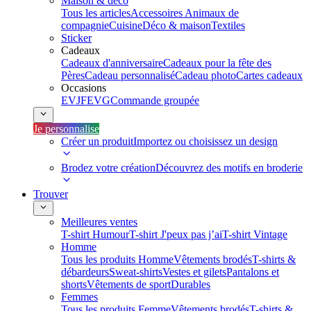
Maison & déco
Tous les articles
Accessoires Animaux de
compagnie
Cuisine
Déco & maison
Textiles
Sticker
Cadeaux
Cadeaux d'anniversaire
Cadeaux pour la fête des
Pères
Cadeau personnalisé
Cadeau photo
Cartes cadeaux
Occasions
EVJF
EVG
Commande groupée
Je personnalise
Créer un produit
Importez ou choisissez un design
Brodez votre création
Découvrez des motifs en broderie
Trouver
Meilleures ventes
T-shirt Humour
T-shirt J'peux pas j’ai
T-shirt Vintage
Homme
Tous les produits Homme
Vêtements brodés
T-shirts &
débardeurs
Sweat-shirts
Vestes et gilets
Pantalons et
shorts
Vêtements de sport
Durables
Femmes
Tous les produits Femme
Vêtements brodés
T-shirts &