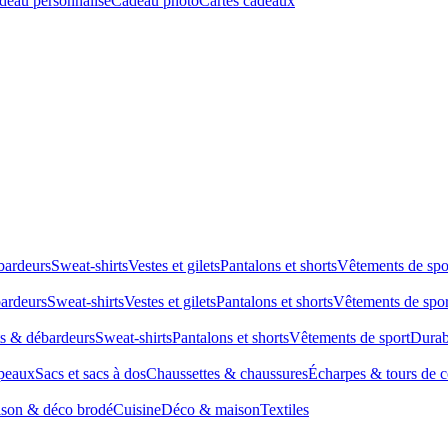
deau personnalisé
Cadeau photo
Cartes cadeaux
bardeurs
Sweat-shirts
Vestes et gilets
Pantalons et shorts
Vêtements de spo
bardeurs
Sweat-shirts
Vestes et gilets
Pantalons et shorts
Vêtements de spor
ts & débardeurs
Sweat-shirts
Pantalons et shorts
Vêtements de sport
Durab
peaux
Sacs et sacs à dos
Chaussettes & chaussures
Écharpes & tours de 
son & déco brodé
Cuisine
Déco & maison
Textiles