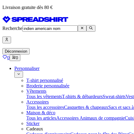
Livraison gratuite dès 80 €
Recherche
Déconnexion
0
0
Personnaliser
T-shirt personnalisé
Broderie personnalisée
Vêtements
Tous les vêtements
T-shirts & débardeurs
Sweat-shirts
Vest
Accessoires
Tous les accessoires
Casquettes & chapeaux
Sacs et sacs 
Maison & déco
Tous les articles
Accessoires Animaux de compagnie
Cuis
Sticker
Cadeaux