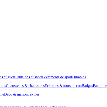
es et gilets
Pantalons et shorts
Vêtements de sport
Durables
à dos
Chaussettes & chaussures
Écharpes & tours de cou
Badges
Parapluie
ine
Déco & maison
Textiles