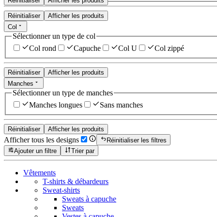
Réinitialiser
Afficher les produits
Réinitialiser
Afficher les produits
Col
Sélectionner un type de col
Col rond
Capuche
Col U
Col zippé
Réinitialiser
Afficher les produits
Manches
Sélectionner un type de manches
Manches longues
Sans manches
Réinitialiser
Afficher les produits
Afficher tous les designs
Réinitialiser les filtres
Ajouter un filtre
Trier par
Vêtements
T-shirts & débardeurs
Sweat-shirts
Sweats à capuche
Sweats
Vestes à capuche