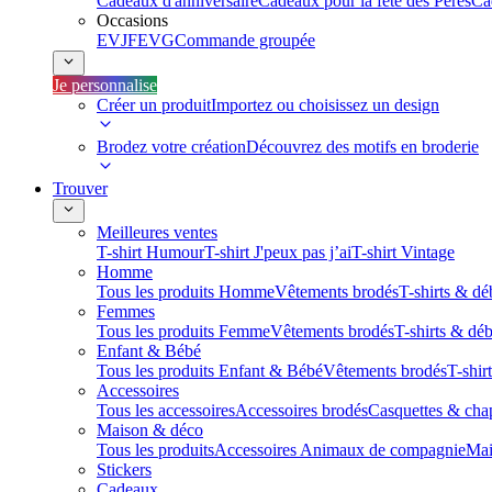
Cadeaux d'anniversaire
Cadeaux pour la fête des Pères
Ca
Occasions
EVJF
EVG
Commande groupée
Je personnalise
Créer un produit
Importez ou choisissez un design
Brodez votre création
Découvrez des motifs en broderie
Trouver
Meilleures ventes
T-shirt Humour
T-shirt J'peux pas j’ai
T-shirt Vintage
Homme
Tous les produits Homme
Vêtements brodés
T-shirts & dé
Femmes
Tous les produits Femme
Vêtements brodés
T-shirts & dé
Enfant & Bébé
Tous les produits Enfant & Bébé
Vêtements brodés
T-shir
Accessoires
Tous les accessoires
Accessoires brodés
Casquettes & cha
Maison & déco
Tous les produits
Accessoires Animaux de compagnie
Mai
Stickers
Cadeaux