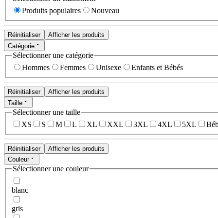
Produits populaires
Nouveau
Réinitialiser
Afficher les produits
Catégorie
Sélectionner une catégorie
Hommes
Femmes
Unisexe
Enfants et Bébés
Réinitialiser
Afficher les produits
Taille
Sélectionner une taille
XS
S
M
L
XL
XXL
3XL
4XL
5XL
Béb
Réinitialiser
Afficher les produits
Couleur
Sélectionner une couleur
blanc
gris