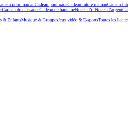
adeau pour maman
Cadeau pour papa
Cadeau future maman
Cadeau fut
r
Cadeau de naissance
Cadeau de baptême
Noces d’or
Noces d’argent
Cad
s & Enfants
Musique & Groupes
Jeux vidéo & E-sports
Toutes les licenc