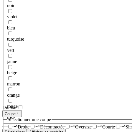
noir
violet
bleu
turquoise
vert
jaune
beige
marron
orange
rouge
Durable
Coupe
rose
Sélectionner une coupe
Droite
Décontractée
Oversize
Courte
Sli