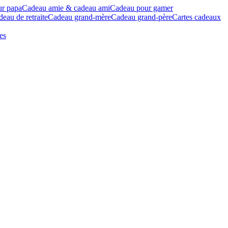
ur papa
Cadeau amie & cadeau ami
Cadeau pour gamer
eau de retraite
Cadeau grand-mère
Cadeau grand-père
Cartes cadeaux
es