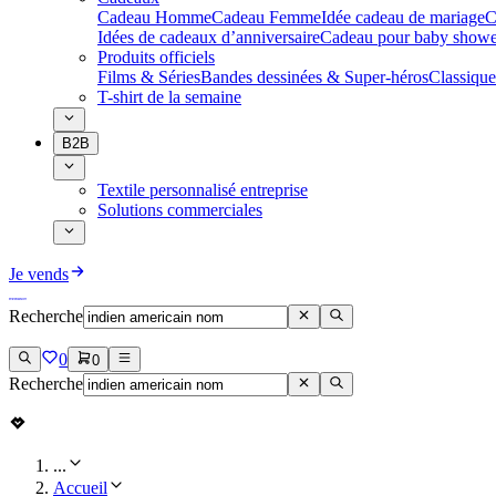
Cadeau Homme
Cadeau Femme
Idée cadeau de mariage​
C
Idées de cadeaux d’anniversaire
Cadeau pour baby showe
Produits officiels
Films & Séries
Bandes dessinées & Super-héros
Classique
T-shirt de la semaine
B2B
Textile personnalisé entreprise
Solutions commerciales
Je vends
Recherche
0
0
Recherche
...
Accueil