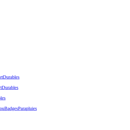
rt
Durables
t
Durables
les
cou
Badges
Parapluies