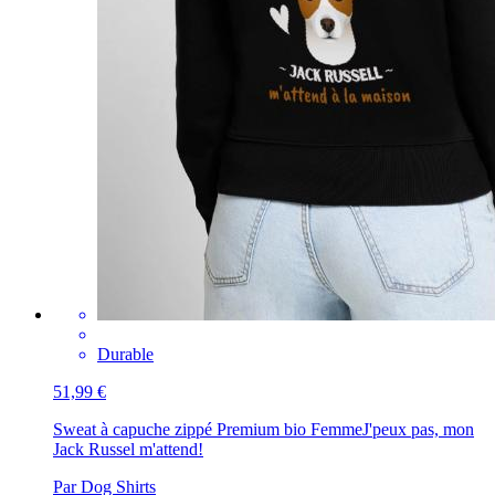
Durable
51,99 €
Sweat à capuche zippé Premium bio Femme
J'peux pas, mon
Jack Russel m'attend!
Par Dog Shirts