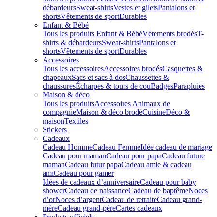
débardeurs
Sweat-shirts
Vestes et gilets
Pantalons et
shorts
Vêtements de sport
Durables
Enfant & Bébé
Tous les produits Enfant & Bébé
Vêtements brodés
T-
shirts & débardeurs
Sweat-shirts
Pantalons et
shorts
Vêtements de sport
Durables
Accessoires
Tous les accessoires
Accessoires brodés
Casquettes &
chapeaux
Sacs et sacs à dos
Chaussettes &
chaussures
Écharpes & tours de cou
Badges
Parapluies
Maison & déco
Tous les produits
Accessoires Animaux de
compagnie
Maison & déco brodé
Cuisine
Déco &
maison
Textiles
Stickers
Cadeaux
Cadeau Homme
Cadeau Femme
Idée cadeau de mariage​
Cadeau pour maman
Cadeau pour papa
Cadeau future
maman
Cadeau futur papa
Cadeau amie & cadeau
ami
Cadeau pour gamer
Idées de cadeaux d’anniversaire
Cadeau pour baby
shower
Cadeau de naissance
Cadeau de baptême
Noces
d’or
Noces d’argent
Cadeau de retraite
Cadeau grand-
mère
Cadeau grand-père
Cartes cadeaux
Produits officiels