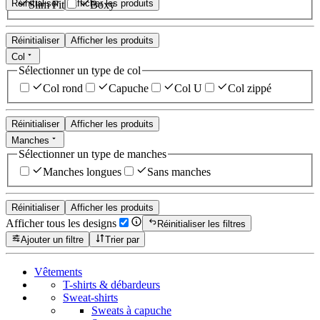
Réinitialiser
Afficher les produits
Slim Fit
Boxy
Réinitialiser
Afficher les produits
Col
Sélectionner un type de col
Col rond
Capuche
Col U
Col zippé
Réinitialiser
Afficher les produits
Manches
Sélectionner un type de manches
Manches longues
Sans manches
Réinitialiser
Afficher les produits
Afficher tous les designs
Réinitialiser les filtres
Ajouter un filtre
Trier par
Vêtements
T-shirts & débardeurs
Sweat-shirts
Sweats à capuche