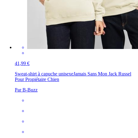
41,99 €
Sweat-shirt à capuche unisexe
Jamais Sans Mon Jack Russel
Pour Propiétaire Chien
Par B-Buzz