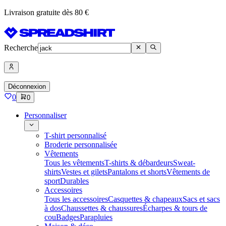
Livraison gratuite dès 80 €
Recherche
Déconnexion
0
0
Personnaliser
T-shirt personnalisé
Broderie personnalisée
Vêtements
Tous les vêtements
T-shirts & débardeurs
Sweat-
shirts
Vestes et gilets
Pantalons et shorts
Vêtements de
sport
Durables
Accessoires
Tous les accessoires
Casquettes & chapeaux
Sacs et sacs
à dos
Chaussettes & chaussures
Écharpes & tours de
cou
Badges
Parapluies