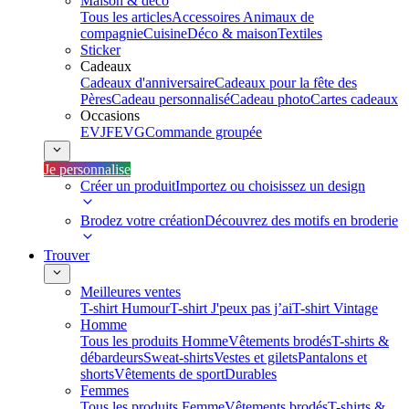
Maison & déco
Tous les articles
Accessoires Animaux de
compagnie
Cuisine
Déco & maison
Textiles
Sticker
Cadeaux
Cadeaux d'anniversaire
Cadeaux pour la fête des
Pères
Cadeau personnalisé
Cadeau photo
Cartes cadeaux
Occasions
EVJF
EVG
Commande groupée
Je personnalise
Créer un produit
Importez ou choisissez un design
Brodez votre création
Découvrez des motifs en broderie
Trouver
Meilleures ventes
T-shirt Humour
T-shirt J'peux pas j’ai
T-shirt Vintage
Homme
Tous les produits Homme
Vêtements brodés
T-shirts &
débardeurs
Sweat-shirts
Vestes et gilets
Pantalons et
shorts
Vêtements de sport
Durables
Femmes
Tous les produits Femme
Vêtements brodés
T-shirts &