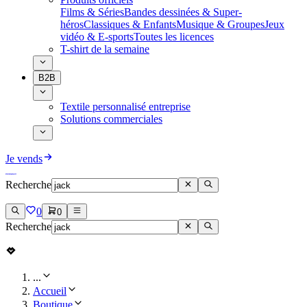
Films & Séries
Bandes dessinées & Super-
héros
Classiques & Enfants
Musique & Groupes
Jeux
vidéo & E-sports
Toutes les licences
T-shirt de la semaine
B2B
Textile personnalisé entreprise
Solutions commerciales
Je vends
Recherche
0
0
Recherche
...
Accueil
Boutique