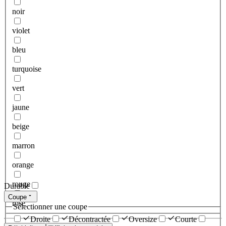
noir
violet
bleu
turquoise
vert
jaune
beige
marron
orange
rouge
Durable
Coupe
rose
Sélectionner une coupe
Droite
Décontractée
Oversize
Courte