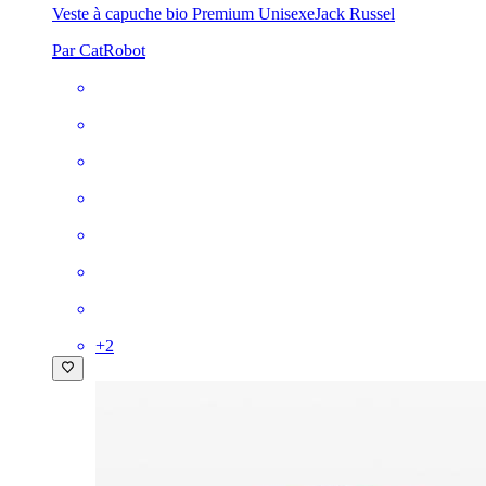
Veste à capuche bio Premium Unisexe
Jack Russel
Par CatRobot
+
2