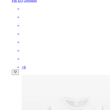
Par EQ Designs
+
6