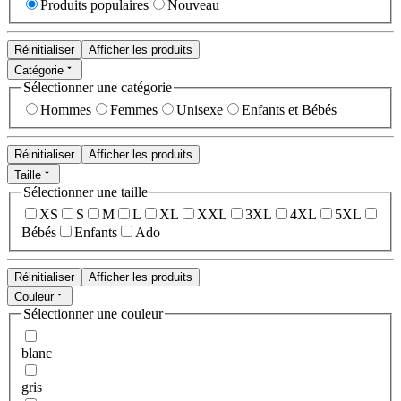
Produits populaires
Nouveau
Réinitialiser
Afficher les produits
Catégorie
Sélectionner une catégorie
Hommes
Femmes
Unisexe
Enfants et Bébés
Réinitialiser
Afficher les produits
Taille
Sélectionner une taille
XS
S
M
L
XL
XXL
3XL
4XL
5XL
Bébés
Enfants
Ado
Réinitialiser
Afficher les produits
Couleur
Sélectionner une couleur
blanc
gris