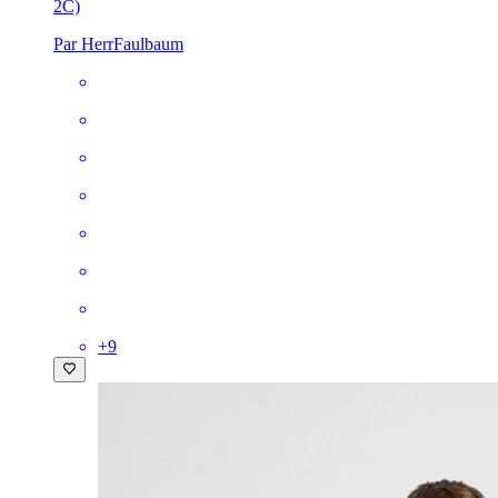
2C)
Par HerrFaulbaum
+
9