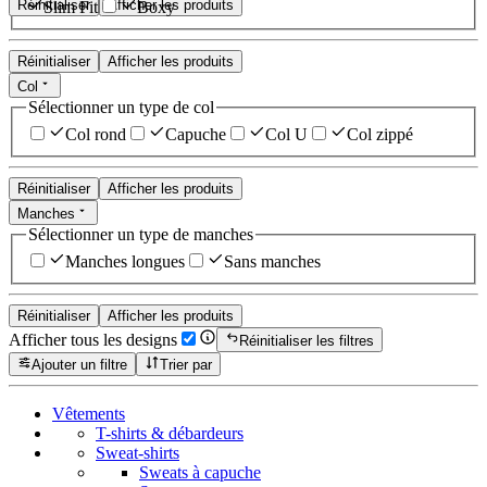
Réinitialiser
Afficher les produits
Slim Fit
Boxy
Réinitialiser
Afficher les produits
Col
Sélectionner un type de col
Col rond
Capuche
Col U
Col zippé
Réinitialiser
Afficher les produits
Manches
Sélectionner un type de manches
Manches longues
Sans manches
Réinitialiser
Afficher les produits
Afficher tous les designs
Réinitialiser les filtres
Ajouter un filtre
Trier par
Vêtements
T-shirts & débardeurs
Sweat-shirts
Sweats à capuche