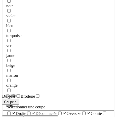
noir
violet
bleu
turquoise
vert
jaune
beige
marron
orange
rouge
Durable
Broderie
Coupe
rose
Sélectionner une coupe
Droite
Décontractée
Oversize
Courte