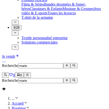
Films & Séries
Bandes dessinées & Super-
héros
Classiques & Enfants
Musique & Groupes
Jeux
vidéo & E-sports
Toutes les licences
T-shirt de la semaine
B2B
Textile personnalisé entreprise
Solutions commerciales
Je vends
Recherche
0
0
Recherche
...
Accueil
Boutique