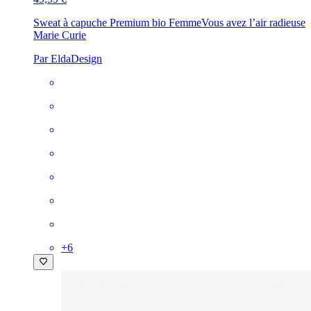
Sweat à capuche Premium bio Femme
Vous avez l’air radieuse
Marie Curie
Par EldaDesign
+
6