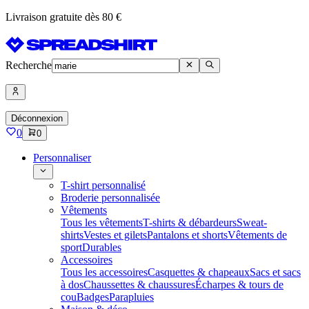
Livraison gratuite dès 80 €
Recherche
Déconnexion
0
0
Personnaliser
T-shirt personnalisé
Broderie personnalisée
Vêtements
Tous les vêtements
T-shirts & débardeurs
Sweat-
shirts
Vestes et gilets
Pantalons et shorts
Vêtements de
sport
Durables
Accessoires
Tous les accessoires
Casquettes & chapeaux
Sacs et sacs
à dos
Chaussettes & chaussures
Écharpes & tours de
cou
Badges
Parapluies