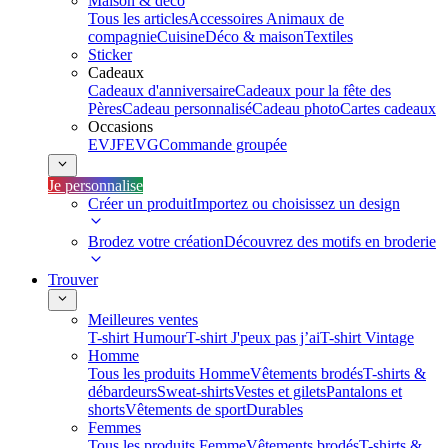
Maison & déco
Tous les articles
Accessoires Animaux de
compagnie
Cuisine
Déco & maison
Textiles
Sticker
Cadeaux
Cadeaux d'anniversaire
Cadeaux pour la fête des
Pères
Cadeau personnalisé
Cadeau photo
Cartes cadeaux
Occasions
EVJF
EVG
Commande groupée
Je personnalise
Créer un produit
Importez ou choisissez un design
Brodez votre création
Découvrez des motifs en broderie
Trouver
Meilleures ventes
T-shirt Humour
T-shirt J'peux pas j’ai
T-shirt Vintage
Homme
Tous les produits Homme
Vêtements brodés
T-shirts &
débardeurs
Sweat-shirts
Vestes et gilets
Pantalons et
shorts
Vêtements de sport
Durables
Femmes
Tous les produits Femme
Vêtements brodés
T-shirts &