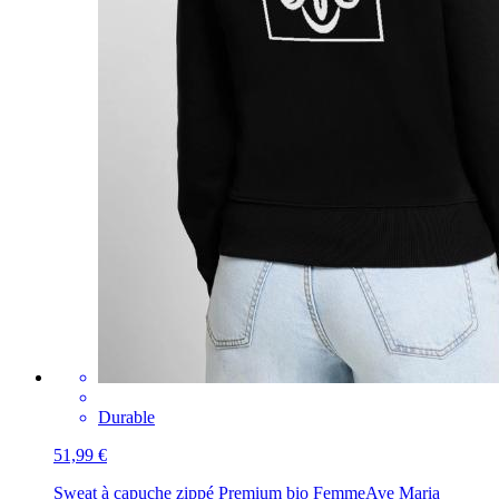
Durable
51,99 €
Sweat à capuche zippé Premium bio Femme
Ave Maria