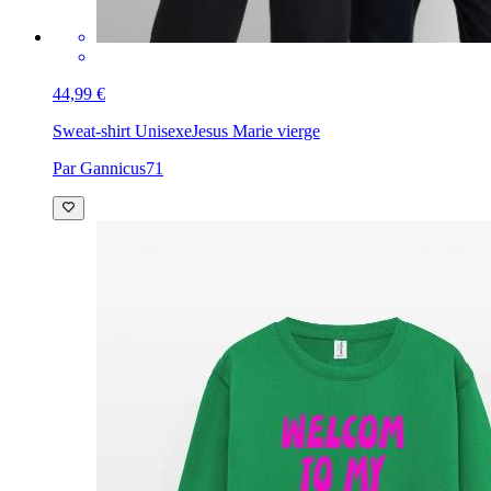
44,99 €
Sweat-shirt Unisexe
Jesus Marie vierge
Par Gannicus71