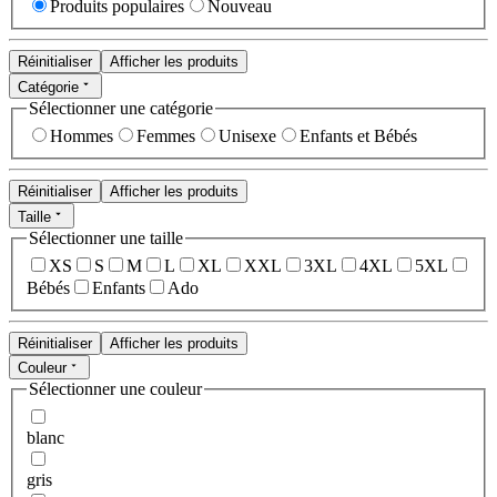
Produits populaires
Nouveau
Réinitialiser
Afficher les produits
Catégorie
Sélectionner une catégorie
Hommes
Femmes
Unisexe
Enfants et Bébés
Réinitialiser
Afficher les produits
Taille
Sélectionner une taille
XS
S
M
L
XL
XXL
3XL
4XL
5XL
Bébés
Enfants
Ado
Réinitialiser
Afficher les produits
Couleur
Sélectionner une couleur
blanc
gris