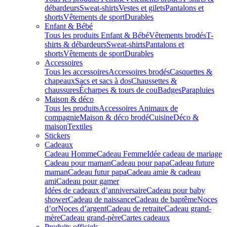
débardeurs
Sweat-shirts
Vestes et gilets
Pantalons et
shorts
Vêtements de sport
Durables
Enfant & Bébé
Tous les produits Enfant & Bébé
Vêtements brodés
T-
shirts & débardeurs
Sweat-shirts
Pantalons et
shorts
Vêtements de sport
Durables
Accessoires
Tous les accessoires
Accessoires brodés
Casquettes &
chapeaux
Sacs et sacs à dos
Chaussettes &
chaussures
Écharpes & tours de cou
Badges
Parapluies
Maison & déco
Tous les produits
Accessoires Animaux de
compagnie
Maison & déco brodé
Cuisine
Déco &
maison
Textiles
Stickers
Cadeaux
Cadeau Homme
Cadeau Femme
Idée cadeau de mariage​
Cadeau pour maman
Cadeau pour papa
Cadeau future
maman
Cadeau futur papa
Cadeau amie & cadeau
ami
Cadeau pour gamer
Idées de cadeaux d’anniversaire
Cadeau pour baby
shower
Cadeau de naissance
Cadeau de baptême
Noces
d’or
Noces d’argent
Cadeau de retraite
Cadeau grand-
mère
Cadeau grand-père
Cartes cadeaux
Produits officiels