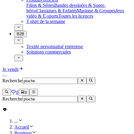
Films & Séries
Bandes dessinées & Super-
héros
Classiques & Enfants
Musique & Groupes
Jeux
vidéo & E-sports
Toutes les licences
T-shirt de la semaine
B2B
Textile personnalisé entreprise
Solutions commerciales
Je vends
Recherche
0
0
Recherche
...
Accueil
Boutique