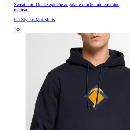
Sweat-shirt Unisexe
pioche angulaire pioche minière mine
marteau
Par Style-o-Mat-Shirts