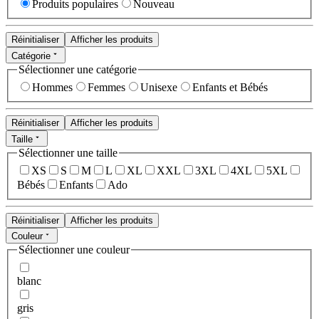
Produits populaires
Nouveau
Réinitialiser
Afficher les produits
Catégorie
Sélectionner une catégorie
Hommes
Femmes
Unisexe
Enfants et Bébés
Réinitialiser
Afficher les produits
Taille
Sélectionner une taille
XS
S
M
L
XL
XXL
3XL
4XL
5XL
Bébés
Enfants
Ado
Réinitialiser
Afficher les produits
Couleur
Sélectionner une couleur
blanc
gris