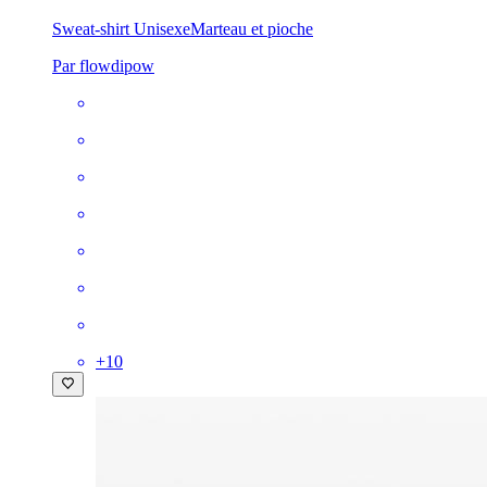
Sweat-shirt Unisexe
Marteau et pioche
Par flowdipow
+
10