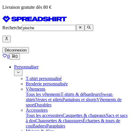
Livraison gratuite dès 80 €
Recherche
Déconnexion
0
0
Personnaliser
T-shirt personnalisé
Broderie personnalisée
Vêtements
Tous les vêtements
T-shirts & débardeurs
Sweat-
shirts
Vestes et gilets
Pantalons et shorts
Vêtements de
sport
Durables
Accessoires
Tous les accessoires
Casquettes & chapeaux
Sacs et sacs
à dos
Chaussettes & chaussures
Écharpes & tours de
cou
Badges
Parapluies