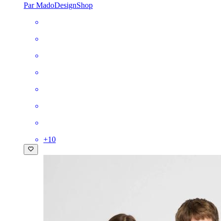
Par MadoDesignShop
+
10