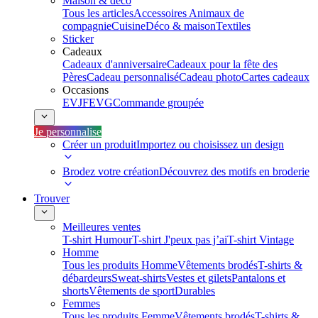
Maison & déco
Tous les articles
Accessoires Animaux de
compagnie
Cuisine
Déco & maison
Textiles
Sticker
Cadeaux
Cadeaux d'anniversaire
Cadeaux pour la fête des
Pères
Cadeau personnalisé
Cadeau photo
Cartes cadeaux
Occasions
EVJF
EVG
Commande groupée
Je personnalise
Créer un produit
Importez ou choisissez un design
Brodez votre création
Découvrez des motifs en broderie
Trouver
Meilleures ventes
T-shirt Humour
T-shirt J'peux pas j’ai
T-shirt Vintage
Homme
Tous les produits Homme
Vêtements brodés
T-shirts &
débardeurs
Sweat-shirts
Vestes et gilets
Pantalons et
shorts
Vêtements de sport
Durables
Femmes
Tous les produits Femme
Vêtements brodés
T-shirts &