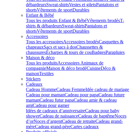
débardeurs
Sweat-shirts
Vestes et gilets
Pantalons et
shorts
Vêtements de sport
Durables
Enfant & Bébé
Tous les produits Enfant & Bébé
Vêtements brodés
T-
shirts & débardeurs
Sweat-shirts
Pantalons et
shorts
Vêtements de sport
Durables
Accessoires
Tous les accessoires
Accessoires brodés
Casquettes &
chapeaux
Sacs et sacs à dos
Chaussettes &
chaussures
Écharpes & tours de cou
Badges
Parapluies
Maison & déco
Tous les produits
Accessoires Animaux de
compagnie
Maison & déco brodé
Cuisine
Déco &
maison
Textiles
Stickers
Cadeaux
Cadeau Homme
Cadeau Femme
Idée cadeau de mariage​
Cadeau pour maman
Cadeau pour papa
Cadeau future
maman
Cadeau futur papa
Cadeau amie & cadeau
ami
Cadeau pour gamer
Idées de cadeaux d’anniversaire
Cadeau pour baby
shower
Cadeau de naissance
Cadeau de baptême
Noces
d’or
Noces d’argent
Cadeau de retraite
Cadeau grand-
mère
Cadeau grand-père
Cartes cadeaux
Produits officiels