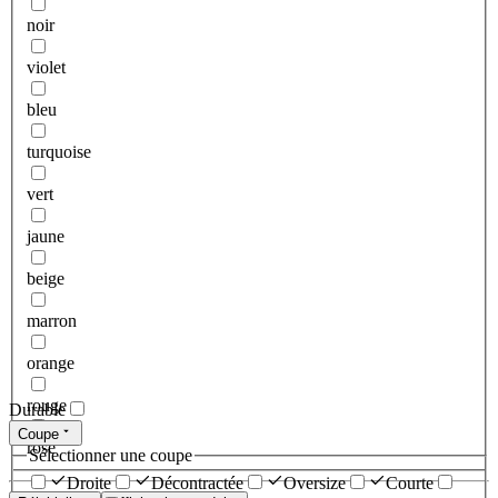
noir
violet
bleu
turquoise
vert
jaune
beige
marron
orange
rouge
Durable
Coupe
rose
Sélectionner une coupe
Droite
Décontractée
Oversize
Courte