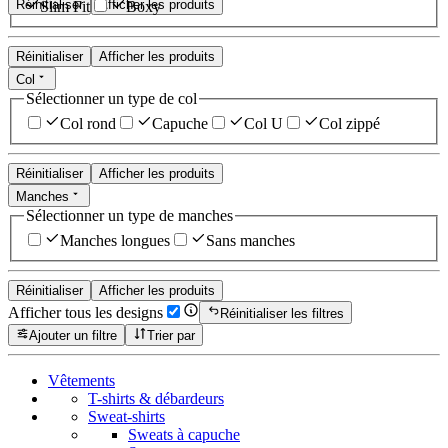
Réinitialiser
Afficher les produits
Slim Fit
Boxy
Réinitialiser
Afficher les produits
Col
Sélectionner un type de col
Col rond
Capuche
Col U
Col zippé
Réinitialiser
Afficher les produits
Manches
Sélectionner un type de manches
Manches longues
Sans manches
Réinitialiser
Afficher les produits
Afficher tous les designs
Réinitialiser les filtres
Ajouter un filtre
Trier par
Vêtements
T-shirts & débardeurs
Sweat-shirts
Sweats à capuche